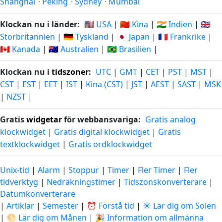
Shanghai
·
Peking
·
Sydney
·
Mumbai
Klockan nu i länder:
🇺🇸 USA
|
🇨🇳 Kina
|
🇮🇳 Indien
|
🇬🇧
Storbritannien
|
🇩🇪 Tyskland
|
🇯🇵 Japan
|
🇫🇷 Frankrike
|
🇨🇦 Kanada
|
🇦🇺 Australien
|
🇧🇷 Brasilien
|
Klockan nu i
tidszoner
:
UTC
|
GMT
|
CET
|
PST
|
MST
|
CST
|
EST
|
EET
|
IST
|
Kina (CST)
|
JST
|
AEST
|
SAST
|
MSK
|
NZST
|
Gratis
widgetar
för webbansvariga:
Gratis analog
klockwidget
|
Gratis digital klockwidget
|
Gratis
textklockwidget
|
Gratis ordklockwidget
Unix-tid
|
Alarm
|
Stoppur
|
Timer
|
Fler Timer
|
Fler
tidverktyg
|
Nedräkningstimer
|
Tidszonskonverterare
|
Datumkonverterare
|
Artiklar
|
Semester
|
⏰ Förstå tid
|
☀️ Lär dig om Solen
|
🌕 Lär dig om Månen
|
🎉 Information om allmänna