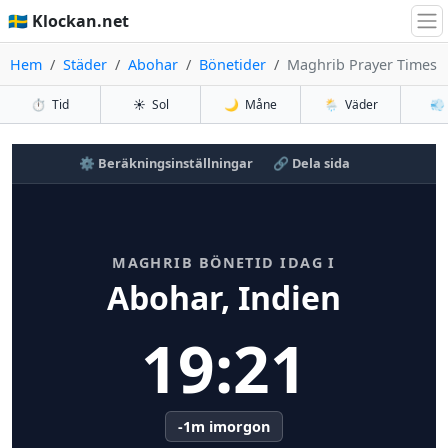
🇸🇪 Klockan.net
Hem
Städer
Abohar
Bönetider
Maghrib Prayer Times
⏱️
Tid
☀️
Sol
🌙
Måne
🌦️
Väder
💨
⚙️ Beräkningsinställningar
🔗 Dela sida
MAGHRIB BÖNETID IDAG I
Abohar, Indien
19:21
-1m imorgon