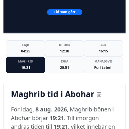
Tid som gått
FAJR
DHUHR
ASR
04:25
12:38
16:15
MAGHRIB
ISHA
MÅNADSVIS
19:21
20:51
Full tabell
Maghrib tid i
Abohar
För idag,
8 aug. 2026
, Maghrib-bönen i
Abohar börjar
19:21
. Till imorgon
ändras tiden till
19:21
, vilket innebär en