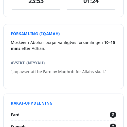
23:53
01:24
FÖRSAMLING (IQAMAH)
Moskéer i Abohar börjar vanligtvis församlingen
10–15
mins
efter Adhan.
AVSIKT (NIYYAH)
"Jag avser att be Fard av Maghrib för Allahs skull."
RAKAT-UPPDELNING
Fard
3
Sunnah
2