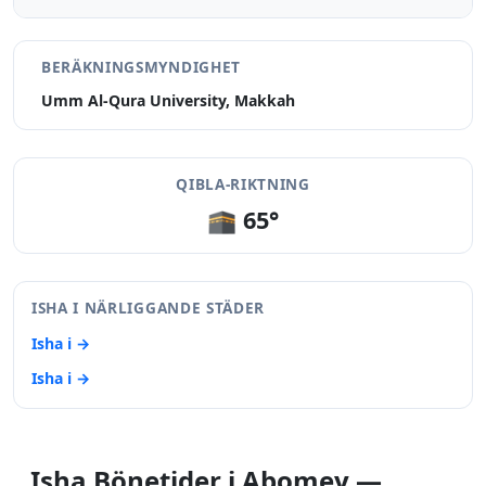
BERÄKNINGSMYNDIGHET
Umm Al-Qura University, Makkah
QIBLA-RIKTNING
🕋 65°
ISHA I NÄRLIGGANDE STÄDER
Isha i →
Isha i →
Isha Bönetider i Abomey —