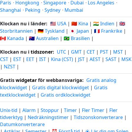
Paris
·
Hongkong
·
Singapore
·
Dubai
·
Los Angeles
·
Shanghai
·
Peking
·
Sydney
·
Mumbai
Klockan nu i länder:
🇺🇸 USA
|
🇨🇳 Kina
|
🇮🇳 Indien
|
🇬🇧
Storbritannien
|
🇩🇪 Tyskland
|
🇯🇵 Japan
|
🇫🇷 Frankrike
|
🇨🇦 Kanada
|
🇦🇺 Australien
|
🇧🇷 Brasilien
|
Klockan nu i
tidszoner
:
UTC
|
GMT
|
CET
|
PST
|
MST
|
CST
|
EST
|
EET
|
IST
|
Kina (CST)
|
JST
|
AEST
|
SAST
|
MSK
|
NZST
|
Gratis
widgetar
för webbansvariga:
Gratis analog
klockwidget
|
Gratis digital klockwidget
|
Gratis
textklockwidget
|
Gratis ordklockwidget
Unix-tid
|
Alarm
|
Stoppur
|
Timer
|
Fler Timer
|
Fler
tidverktyg
|
Nedräkningstimer
|
Tidszonskonverterare
|
Datumkonverterare
|
Artiklar
|
Semester
|
⏰ Förstå tid
|
☀️ Lär dig om Solen