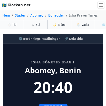
🇸🇪 Klockan.net
Hem
Städer
Abomey
Bönetider
Isha Prayer Times
⏱️
Tid
☀️
Sol
🌙
Måne
🌦️
Väder
💨
⚙️ Beräkningsinställningar
🔗 Dela sida
ISHA BÖNETID IDAG I
Abomey, Benin
20:40