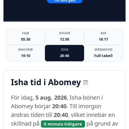
Tid som gått
FAJR
DHUHR
ASR
05:30
12:58
16:17
MAGHRIB
ISHA
MÅNADSVIS
19:10
20:40
Full tabell
Isha tid i
Abomey
För idag,
5 aug. 2026
, Isha-bönen i
Abomey börjar
20:40
. Till imorgon
ändras tiden till
20:40
, vilket innebär en
skillnad på
på grund av
0 minuts tidigare