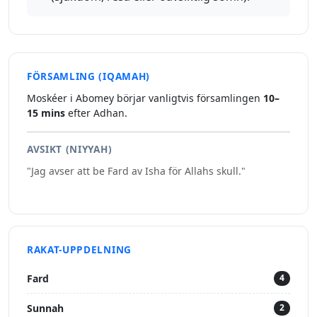
FÖRSAMLING (IQAMAH)
Moskéer i Abomey börjar vanligtvis församlingen
10–
15 mins
efter Adhan.
AVSIKT (NIYYAH)
"Jag avser att be Fard av Isha för Allahs skull."
RAKAT-UPPDELNING
Fard
4
Sunnah
2