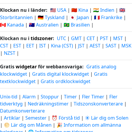
Klockan nu i länder:
🇺🇸 USA
|
🇨🇳 Kina
|
🇮🇳 Indien
|
🇬🇧
Storbritannien
|
🇩🇪 Tyskland
|
🇯🇵 Japan
|
🇫🇷 Frankrike
|
🇨🇦 Kanada
|
🇦🇺 Australien
|
🇧🇷 Brasilien
|
Klockan nu i
tidszoner
:
UTC
|
GMT
|
CET
|
PST
|
MST
|
CST
|
EST
|
EET
|
IST
|
Kina (CST)
|
JST
|
AEST
|
SAST
|
MSK
|
NZST
|
Gratis
widgetar
för webbansvariga:
Gratis analog
klockwidget
|
Gratis digital klockwidget
|
Gratis
textklockwidget
|
Gratis ordklockwidget
Unix-tid
|
Alarm
|
Stoppur
|
Timer
|
Fler Timer
|
Fler
tidverktyg
|
Nedräkningstimer
|
Tidszonskonverterare
|
Datumkonverterare
|
Artiklar
|
Semester
|
⏰ Förstå tid
|
☀️ Lär dig om Solen
|
🌕 Lär dig om Månen
|
🎉 Information om allmänna