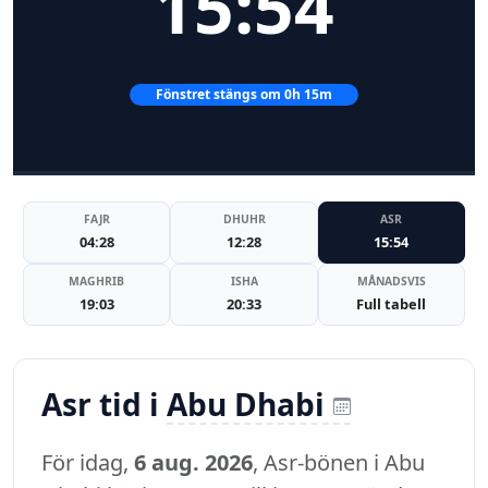
15:54
Fönstret stängs om 0h 15m
FAJR
DHUHR
ASR
04:28
12:28
15:54
MAGHRIB
ISHA
MÅNADSVIS
19:03
20:33
Full tabell
Asr tid i
Abu Dhabi
För idag,
6 aug. 2026
, Asr-bönen i Abu