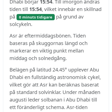
Dhabi börjar
15:54
. Till imorgon ändras
tiden till
15:54
, vilket innebär en skillnad
på
på grund av
0 minuts tidigare
solcykeln.
Asr är eftermiddagsbönen. Tiden
baseras på skuggornas längd och
markerar en viktig punkt mellan
middag och solnedgång.
Belägen på latitud 24.45° upplever Abu
Dhabi en fullständig astronomisk cykel,
vilket gör att Asr kan beräknas baserat
på standard solvinklar. Under månaden
augusti leder solbanan i Abu Dhabi till
ett föränderligt schema. Asr-tiden