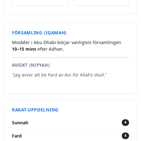
FÖRSAMLING (IQAMAH)
Moskéer i Abu Dhabi börjar vanligtvis församlingen
10–15 mins
efter Adhan.
AVSIKT (NIYYAH)
"Jag avser att be Fard av Asr för Allahs skull."
RAKAT-UPPDELNING
Sunnah
4
Fard
4