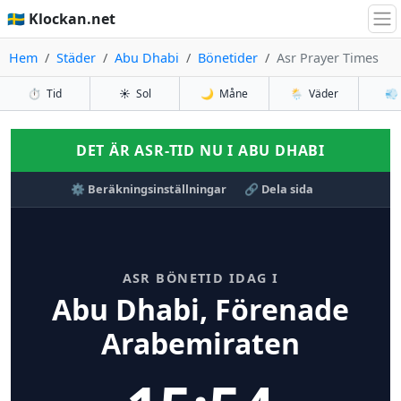
🇸🇪 Klockan.net
Hem
Städer
Abu Dhabi
Bönetider
Asr Prayer Times
⏱️
Tid
☀️
Sol
🌙
Måne
🌦️
Väder
💨
DET ÄR ASR-TID NU I ABU DHABI
⚙️ Beräkningsinställningar
🔗 Dela sida
ASR BÖNETID IDAG I
Abu Dhabi, Förenade
Arabemiraten