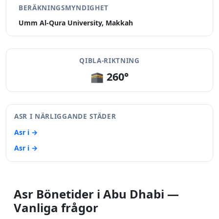
BERÄKNINGSMYNDIGHET
Umm Al-Qura University, Makkah
QIBLA-RIKTNING
🕋 260°
ASR I NÄRLIGGANDE STÄDER
Asr i →
Asr i →
Asr Bönetider i Abu Dhabi —
Vanliga frågor