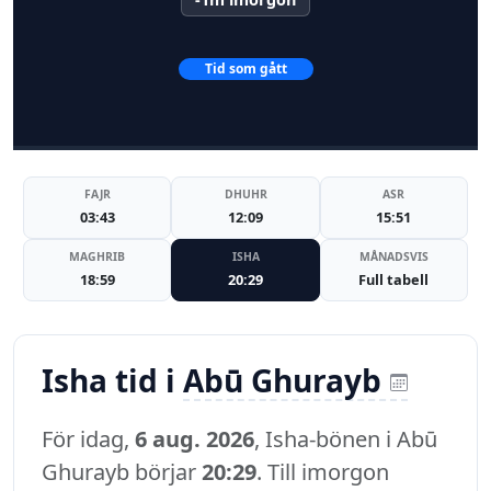
Tid som gått
FAJR
DHUHR
ASR
03:43
12:09
15:51
MAGHRIB
ISHA
MÅNADSVIS
18:59
20:29
Full tabell
Isha tid i
Abū Ghurayb
För idag,
6 aug. 2026
, Isha-bönen i Abū
Ghurayb börjar
20:29
. Till imorgon