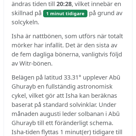
ändras tiden till
20:28
, vilket innebär en
skillnad på
på grund av
1 minut tidigare
solcykeln.
Isha är nattbönen, som utförs när totalt
mörker har infallit. Det är den sista av
de fem dagliga bönerna, vanligtvis följd
av Witr-bönen.
Belägen på latitud 33.31° upplever Abū
Ghurayb en fullständig astronomisk
cykel, vilket gör att Isha kan beräknas
baserat på standard solvinklar. Under
månaden augusti leder solbanan i Abū
Ghurayb till ett föränderligt schema.
Isha-tiden flyttas 1 minut(er) tidigare till