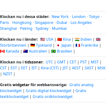
Klockan nu i dessa städer:
New York
·
London
·
Tokyo
·
Paris
·
Hongkong
·
Singapore
·
Dubai
·
Los Angeles
·
Shanghai
·
Peking
·
Sydney
·
Mumbai
Klockan nu i länder:
🇺🇸 USA
|
🇨🇳 Kina
|
🇮🇳 Indien
|
🇬🇧
Storbritannien
|
🇩🇪 Tyskland
|
🇯🇵 Japan
|
🇫🇷 Frankrike
|
🇨🇦 Kanada
|
🇦🇺 Australien
|
🇧🇷 Brasilien
|
Klockan nu i
tidszoner
:
UTC
|
GMT
|
CET
|
PST
|
MST
|
CST
|
EST
|
EET
|
IST
|
Kina (CST)
|
JST
|
AEST
|
SAST
|
MSK
|
NZST
|
Gratis
widgetar
för webbansvariga:
Gratis analog
klockwidget
|
Gratis digital klockwidget
|
Gratis
textklockwidget
|
Gratis ordklockwidget