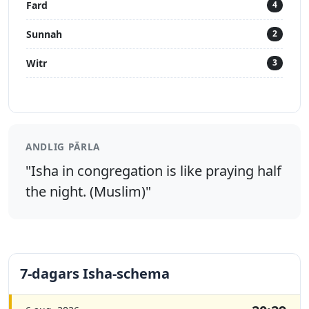
Fard
4
Sunnah
2
Witr
3
ANDLIG PÄRLA
"Isha in congregation is like praying half
the night. (Muslim)"
7-dagars Isha-schema