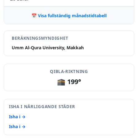
📅 Visa fullständig månadstidtabell
BERÄKNINGSMYNDIGHET
Umm Al-Qura University, Makkah
QIBLA-RIKTNING
🕋 199°
ISHA I NÄRLIGGANDE STÄDER
Isha i →
Isha i →