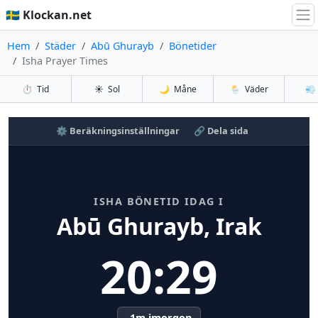
🇸🇪 Klockan.net
Hem
Städer
Abū Ghurayb
Bönetider
Isha Prayer Times
⏱️
Tid
☀️
Sol
🌙
Måne
🌦️
Väder
💨
⚙️ Beräkningsinställningar
🔗 Dela sida
ISHA BÖNETID IDAG I
Abū Ghurayb, Irak
20:29
-1m imorgon