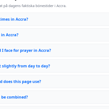
t på dagens faktiska bönestider i Accra.
times in Accra?
 in Accra?
 I face for prayer in Accra?
 slightly from day to day?
d does this page use?
rs be combined?