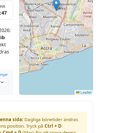
SHA
:47
2026:
ib
ekt
dras
ringar
Leaflet
enna sida:
Dagliga bönetider ändras
ens position. Tryck på
Ctrl + D
er
Cmd + D
(Mac) för att spara denna