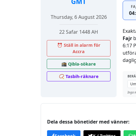
GMT
FA
04
Thursday, 6 August 2026
Exakt
22 Safar 1448 AH
Fajr
b
⏰ Ställ in alarm för
6:17 
Accra
utför
dagli
🕋 Qibla-sökare
📿 Tasbih-räknare
BERÄ
Inga m
Dela dessa bönetider med vänner:
Facebook
X / Twitter
W