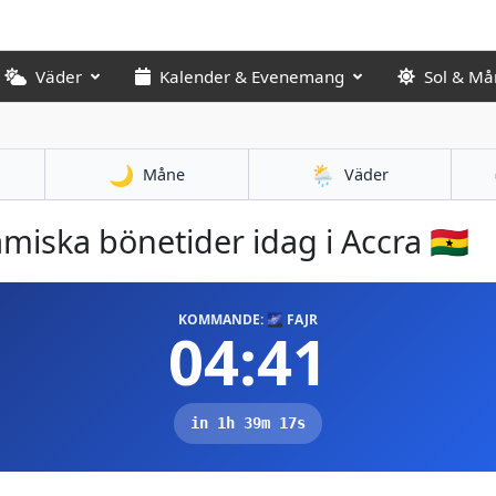
Väder
Kalender & Evenemang
Sol & Må
🌙
🌦️
Måne
Väder
amiska bönetider idag i Accra 🇬🇭
KOMMANDE: 🌌 FAJR
04:41
in 1h 39m 16s