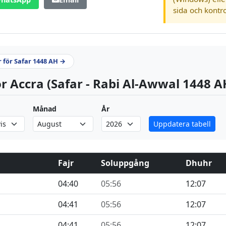
sida och kontro
r för Safar 1448 AH →
r Accra (Safar - Rabi Al-Awwal 1448 A
Månad
År
Uppdatera tabell
Fajr
Soluppgång
Dhuhr
04:40
05:56
12:07
04:41
05:56
12:07
04:41
05:56
12:07