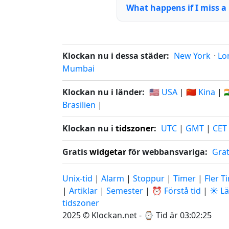
What happens if I miss a 
Klockan nu i dessa städer:
New York
·
Lo
Mumbai
Klockan nu i länder:
🇺🇸 USA
|
🇨🇳 Kina
|

Brasilien
|
Klockan nu i
tidszoner
:
UTC
|
GMT
|
CET
Gratis
widgetar
för webbansvariga:
Grat
Unix-tid
|
Alarm
|
Stoppur
|
Timer
|
Fler T
|
Artiklar
|
Semester
|
⏰ Förstå tid
|
☀️ L
tidszoner
2025 © Klockan.net - ⌚
Tid är 03:02:26