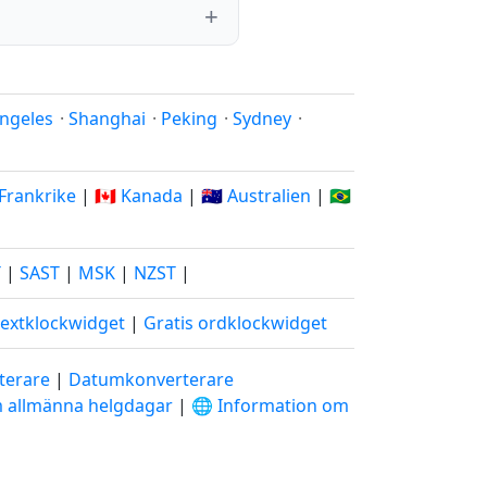
ngeles
·
Shanghai
·
Peking
·
Sydney
·
 Frankrike
|
🇨🇦 Kanada
|
🇦🇺 Australien
|
🇧🇷
T
|
SAST
|
MSK
|
NZST
|
textklockwidget
|
Gratis ordklockwidget
terare
|
Datumkonverterare
m allmänna helgdagar
|
🌐 Information om