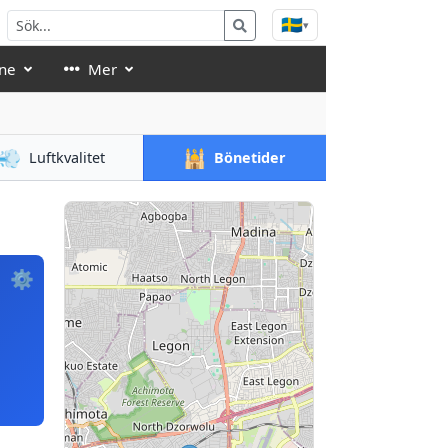
🇸🇪
▾
ne
Mer
💨
🕌
Luftkvalitet
Bönetider
⚙️