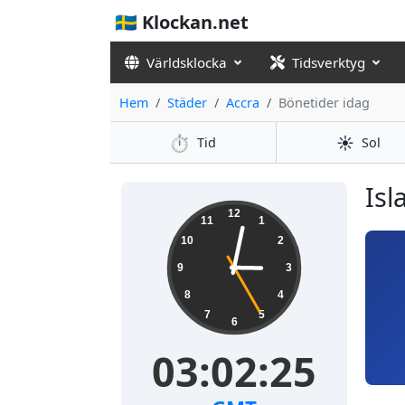
🇸🇪 Klockan.net
Världsklocka
Tidsverktyg
Hem
Städer
Accra
Bönetider idag
⏱️
☀️
Tid
Sol
Isl
12
11
1
10
2
9
3
8
4
7
5
6
03:02:26