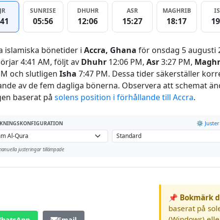
JR
SUNRISE
DHUHR
ASR
MAGHRIB
I
:41
05:56
12:06
15:27
18:17
19
a islamiska bönetider i
Accra, Ghana
för onsdag 5 augusti 
örjar 4:41 AM, följt av
Dhuhr
12:06 PM,
Asr
3:27 PM,
Maghr
PM och slutligen
Isha
7:47 PM. Dessa tider säkerställer korr
ande av de fem dagliga bönerna. Observera att schemat än
gen baserat på
solens position i förhållande till Accra
.
⚙️ Juste
KNINGSKONFIGURATION
anuella justeringar tillämpade
📌 Bokmärk d
baserat på sol
(Windows) ell
hatsApp
Email