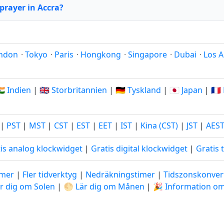
prayer in Accra?
ndon
·
Tokyo
·
Paris
·
Hongkong
·
Singapore
·
Dubai
·
Los A
🇳 Indien
|
🇬🇧 Storbritannien
|
🇩🇪 Tyskland
|
🇯🇵 Japan
|
🇫
|
PST
|
MST
|
CST
|
EST
|
EET
|
IST
|
Kina (CST)
|
JST
|
AES
is analog klockwidget
|
Gratis digital klockwidget
|
Gratis 
imer
|
Fler tidverktyg
|
Nedräkningstimer
|
Tidszonskonver
är dig om Solen
|
🌕 Lär dig om Månen
|
🎉 Information o