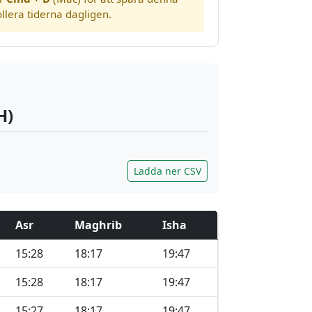
llera tiderna dagligen.
H)
Ladda ner CSV
Asr
Maghrib
Isha
15:28
18:17
19:47
15:28
18:17
19:47
15:27
18:17
19:47