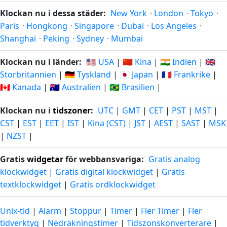
Klockan nu i dessa städer:
New York
·
London
·
Tokyo
·
Paris
·
Hongkong
·
Singapore
·
Dubai
·
Los Angeles
·
Shanghai
·
Peking
·
Sydney
·
Mumbai
Klockan nu i länder:
🇺🇸 USA
|
🇨🇳 Kina
|
🇮🇳 Indien
|
🇬🇧
Storbritannien
|
🇩🇪 Tyskland
|
🇯🇵 Japan
|
🇫🇷 Frankrike
|
🇨🇦 Kanada
|
🇦🇺 Australien
|
🇧🇷 Brasilien
|
Klockan nu i
tidszoner
:
UTC
|
GMT
|
CET
|
PST
|
MST
|
CST
|
EST
|
EET
|
IST
|
Kina (CST)
|
JST
|
AEST
|
SAST
|
MSK
|
NZST
|
Gratis
widgetar
för webbansvariga:
Gratis analog
klockwidget
|
Gratis digital klockwidget
|
Gratis
textklockwidget
|
Gratis ordklockwidget
Unix-tid
|
Alarm
|
Stoppur
|
Timer
|
Fler Timer
|
Fler
tidverktyg
|
Nedräkningstimer
|
Tidszonskonverterare
|