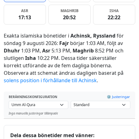
ASR
MAGHRIB
ISHA
17:13
20:52
22:22
Exakta islamiska bönetider i
Achinsk, Ryssland
för
söndag 9 augusti 2026:
Fajr
börjar 1:03 AM, följt av
Dhuhr
1:03 PM,
Asr
5:13 PM,
Maghrib
8:52 PM och
slutligen
Isha
10:22 PM. Dessa tider säkerställer
korrekt utförande av de fem dagliga bönerna.
Observera att schemat ändras dagligen baserat på
solens position i förhållande till Achinsk
.
⚙️ Justeringar
BERÄKNINGSKONFIGURATION
Inga manuella justeringar tillämpade
Leaflet
Dela dessa bönetider med vänner: