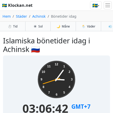
🇸🇪
🇸🇪 Klockan.net
▾
Hem
Städer
Achinsk
Bönetider idag
⏱️
Tid
☀️
Sol
🌙
Måne
🌦️
Väder
💨
Islamiska bönetider idag i
Achinsk 🇷🇺
12
11
1
10
2
9
3
8
4
7
5
6
03:06:42
GMT+7