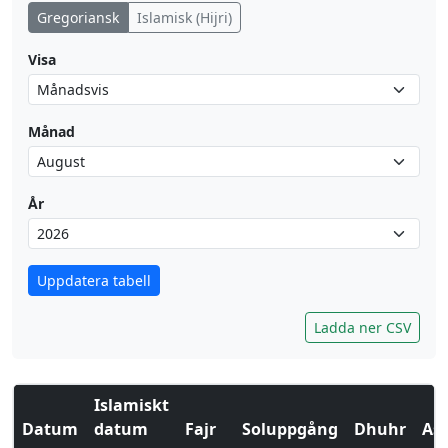
Gregoriansk
Islamisk (Hijri)
Visa
Månad
År
Uppdatera tabell
Ladda ner CSV
Islamiskt
Datum
datum
Fajr
Soluppgång
Dhuhr
Asr