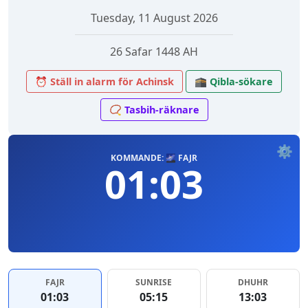
Tuesday, 11 August 2026
26 Safar 1448 AH
⏰ Ställ in alarm för Achinsk
🕋 Qibla-sökare
📿 Tasbih-räknare
⚙️
KOMMANDE: 🌌 FAJR
01:03
FAJR
SUNRISE
DHUHR
01:03
05:15
13:03