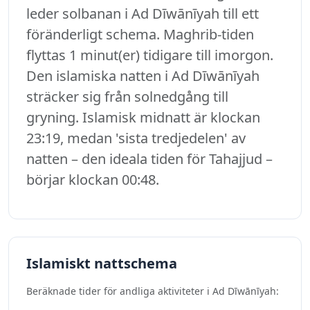
leder solbanan i Ad Dīwānīyah till ett
föränderligt schema. Maghrib-tiden
flyttas 1 minut(er) tidigare till imorgon.
Den islamiska natten i Ad Dīwānīyah
sträcker sig från solnedgång till
gryning. Islamisk midnatt är klockan
23:19, medan 'sista tredjedelen' av
natten – den ideala tiden för Tahajjud –
börjar klockan 00:48.
Islamiskt nattschema
Beräknade tider för andliga aktiviteter i Ad Dīwānīyah: