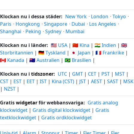
Klockan nu i dessa städer:
New York
·
London
·
Tokyo
·
Paris
·
Hongkong
·
Singapore
·
Dubai
·
Los Angeles
·
Shanghai
·
Peking
·
Sydney
·
Mumbai
Klockan nu i länder:
🇺🇸 USA
|
🇨🇳 Kina
|
🇮🇳 Indien
|
🇬🇧
Storbritannien
|
🇩🇪 Tyskland
|
🇯🇵 Japan
|
🇫🇷 Frankrike
|
🇨🇦 Kanada
|
🇦🇺 Australien
|
🇧🇷 Brasilien
|
Klockan nu i
tidszoner
:
UTC
|
GMT
|
CET
|
PST
|
MST
|
CST
|
EST
|
EET
|
IST
|
Kina (CST)
|
JST
|
AEST
|
SAST
|
MSK
|
NZST
|
Gratis
widgetar
för webbansvariga:
Gratis analog
klockwidget
|
Gratis digital klockwidget
|
Gratis
textklockwidget
|
Gratis ordklockwidget
Unix-tid
|
Alarm
|
Stoppur
|
Timer
|
Fler Timer
|
Fler