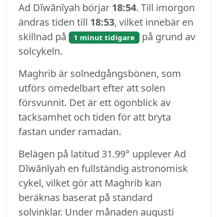
Ad Dīwānīyah börjar
18:54
. Till imorgon
ändras tiden till
18:53
, vilket innebär en
skillnad på
på grund av
1 minut tidigare
solcykeln.
Maghrib är solnedgångsbönen, som
utförs omedelbart efter att solen
försvunnit. Det är ett ögonblick av
tacksamhet och tiden för att bryta
fastan under ramadan.
Belägen på latitud 31.99° upplever Ad
Dīwānīyah en fullständig astronomisk
cykel, vilket gör att Maghrib kan
beräknas baserat på standard
solvinklar. Under månaden augusti