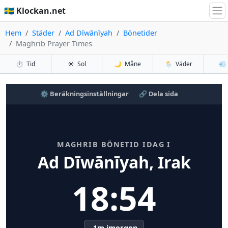
🇸🇪 Klockan.net
Hem
Städer
Ad Dīwānīyah
Bönetider
Maghrib Prayer Times
⏱️
Tid
☀️
Sol
🌙
Måne
🌦️
Väder
💨
⚙️ Beräkningsinställningar
🔗 Dela sida
MAGHRIB BÖNETID IDAG I
Ad Dīwānīyah, Irak
18:54
-1m imorgon