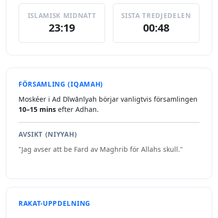
ISLAMISK MIDNATT
SISTA TREDJEDELEN
23:19
00:48
FÖRSAMLING (IQAMAH)
Moskéer i Ad Dīwānīyah börjar vanligtvis församlingen
10–15 mins
efter Adhan.
AVSIKT (NIYYAH)
"Jag avser att be Fard av Maghrib för Allahs skull."
RAKAT-UPPDELNING