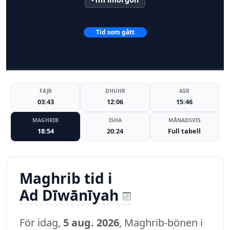
Tid som gått
FAJR
DHUHR
ASR
03:43
12:06
15:46
MAGHRIB
ISHA
MÅNADSVIS
18:54
20:24
Full tabell
Maghrib tid i
Ad Dīwānīyah
För idag,
5 aug. 2026
, Maghrib-bönen i