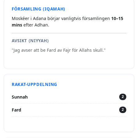
FÖRSAMLING (IQAMAH)
Moskéer i Adana börjar vanligtvis församlingen
10–15
mins
efter Adhan.
AVSIKT (NIYYAH)
"Jag avser att be Fard av Fajr för Allahs skull."
RAKAT-UPPDELNING
Sunnah
2
Fard
2