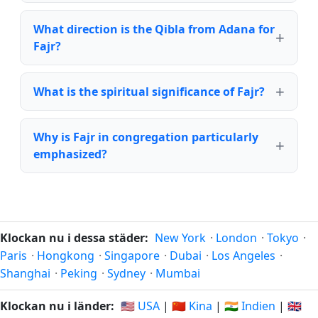
What direction is the Qibla from Adana for
Fajr?
What is the spiritual significance of Fajr?
Why is Fajr in congregation particularly
emphasized?
Klockan nu i dessa städer:
New York
·
London
·
Tokyo
·
Paris
·
Hongkong
·
Singapore
·
Dubai
·
Los Angeles
·
Shanghai
·
Peking
·
Sydney
·
Mumbai
Klockan nu i länder:
🇺🇸 USA
|
🇨🇳 Kina
|
🇮🇳 Indien
|
🇬🇧