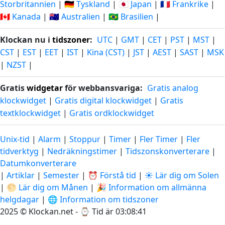
Storbritannien
|
🇩🇪 Tyskland
|
🇯🇵 Japan
|
🇫🇷 Frankrike
|
🇨🇦 Kanada
|
🇦🇺 Australien
|
🇧🇷 Brasilien
|
Klockan nu i
tidszoner
:
UTC
|
GMT
|
CET
|
PST
|
MST
|
CST
|
EST
|
EET
|
IST
|
Kina (CST)
|
JST
|
AEST
|
SAST
|
MSK
|
NZST
|
Gratis
widgetar
för webbansvariga:
Gratis analog
klockwidget
|
Gratis digital klockwidget
|
Gratis
textklockwidget
|
Gratis ordklockwidget
Unix-tid
|
Alarm
|
Stoppur
|
Timer
|
Fler Timer
|
Fler
tidverktyg
|
Nedräkningstimer
|
Tidszonskonverterare
|
Datumkonverterare
|
Artiklar
|
Semester
|
⏰ Förstå tid
|
☀️ Lär dig om Solen
|
🌕 Lär dig om Månen
|
🎉 Information om allmänna
helgdagar
|
🌐 Information om tidszoner
2025 © Klockan.net - ⌚
Tid är 03:08:42