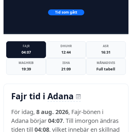
Tid som gått
FAJR
DHUHR
ASR
04:07
12:44
16:31
MAGHRIB
ISHA
MÅNADSVIS
19:39
21:09
Full tabell
Fajr tid i
Adana
För idag,
8 aug. 2026
, Fajr-bönen i
Adana börjar
04:07
. Till imorgon ändras
tiden till
04:08
, vilket innebär en skillnad