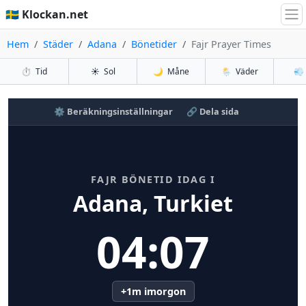
🇸🇪 Klockan.net
Hem
Städer
Adana
Bönetider
Fajr Prayer Times
⏱️
Tid
☀️
Sol
🌙
Måne
🌦️
Väder
💨
⚙️ Beräkningsinställningar
🔗 Dela sida
FAJR BÖNETID IDAG I
Adana, Turkiet
04:07
+1m imorgon