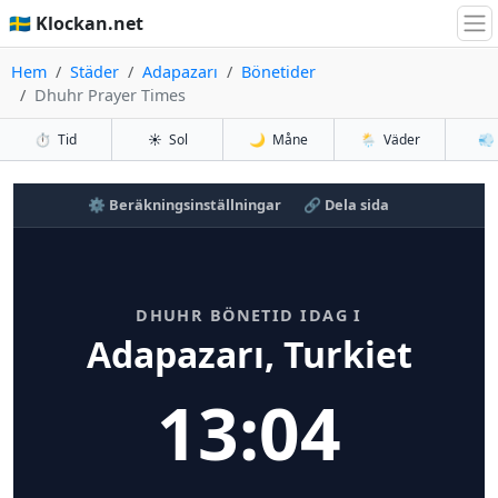
🇸🇪 Klockan.net
Hem
Städer
Adapazarı
Bönetider
Dhuhr Prayer Times
⏱️
Tid
☀️
Sol
🌙
Måne
🌦️
Väder
💨
⚙️ Beräkningsinställningar
🔗 Dela sida
DHUHR BÖNETID IDAG I
Adapazarı, Turkiet
13:04