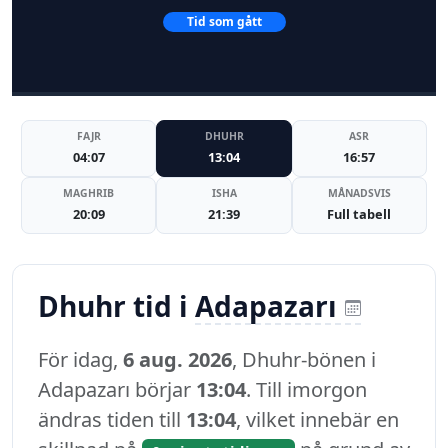
Tid som gått
FAJR
DHUHR
ASR
04:07
13:04
16:57
MAGHRIB
ISHA
MÅNADSVIS
20:09
21:39
Full tabell
Dhuhr tid i
Adapazarı
För idag,
6 aug. 2026
, Dhuhr-bönen i
Adapazarı börjar
13:04
. Till imorgon
ändras tiden till
13:04
, vilket innebär en