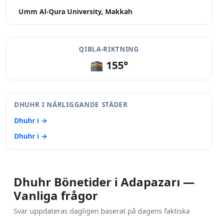
Umm Al-Qura University, Makkah
QIBLA-RIKTNING
🕋 155°
DHUHR I NÄRLIGGANDE STÄDER
Dhuhr i →
Dhuhr i →
Dhuhr Bönetider i Adapazarı —
Vanliga frågor
Svar uppdateras dagligen baserat på dagens faktiska