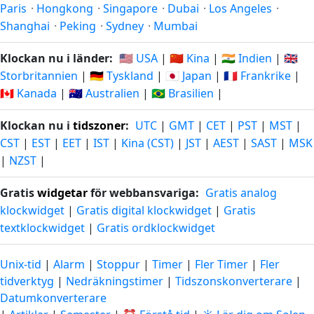
Paris
·
Hongkong
·
Singapore
·
Dubai
·
Los Angeles
·
Shanghai
·
Peking
·
Sydney
·
Mumbai
Klockan nu i länder:
🇺🇸 USA
|
🇨🇳 Kina
|
🇮🇳 Indien
|
🇬🇧
Storbritannien
|
🇩🇪 Tyskland
|
🇯🇵 Japan
|
🇫🇷 Frankrike
|
🇨🇦 Kanada
|
🇦🇺 Australien
|
🇧🇷 Brasilien
|
Klockan nu i
tidszoner
:
UTC
|
GMT
|
CET
|
PST
|
MST
|
CST
|
EST
|
EET
|
IST
|
Kina (CST)
|
JST
|
AEST
|
SAST
|
MSK
|
NZST
|
Gratis
widgetar
för webbansvariga:
Gratis analog
klockwidget
|
Gratis digital klockwidget
|
Gratis
textklockwidget
|
Gratis ordklockwidget
Unix-tid
|
Alarm
|
Stoppur
|
Timer
|
Fler Timer
|
Fler
tidverktyg
|
Nedräkningstimer
|
Tidszonskonverterare
|
Datumkonverterare