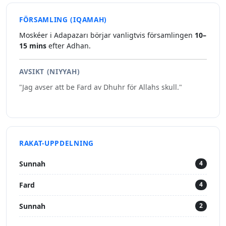
FÖRSAMLING (IQAMAH)
Moskéer i Adapazarı börjar vanligtvis församlingen
10–
15 mins
efter Adhan.
AVSIKT (NIYYAH)
"Jag avser att be Fard av Dhuhr för Allahs skull."
RAKAT-UPPDELNING
Sunnah
4
Fard
4
Sunnah
2