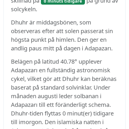
skillnad på
på grund av
0 minuts tidigare
solcykeln.
Dhuhr är middagsbönen, som
observeras efter att solen passerat sin
högsta punkt på himlen. Den ger en
andlig paus mitt på dagen i Adapazarı.
Belägen på latitud 40.78° upplever
Adapazarı en fullständig astronomisk
cykel, vilket gör att Dhuhr kan beräknas
baserat på standard solvinklar. Under
månaden augusti leder solbanan i
Adapazarı till ett föränderligt schema.
Dhuhr-tiden flyttas 0 minut(er) tidigare
till imorgon. Den islamiska natten i