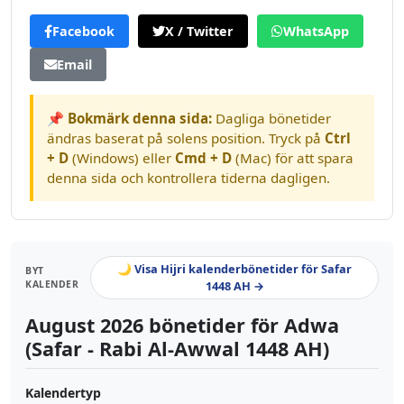
Facebook
X / Twitter
WhatsApp
Email
📌 Bokmärk denna sida:
Dagliga bönetider
ändras baserat på solens position. Tryck på
Ctrl
+ D
(Windows) eller
Cmd + D
(Mac) för att spara
denna sida och kontrollera tiderna dagligen.
🌙 Visa Hijri kalenderbönetider för Safar
BYT
KALENDER
1448 AH →
August 2026 bönetider för Adwa
(Safar - Rabi Al-Awwal 1448 AH)
Kalendertyp