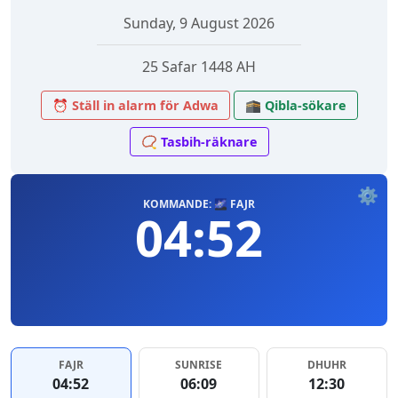
Sunday, 9 August 2026
25 Safar 1448 AH
⏰ Ställ in alarm för Adwa
🕋 Qibla-sökare
📿 Tasbih-räknare
⚙️
KOMMANDE: 🌌 FAJR
04:52
FAJR
SUNRISE
DHUHR
04:52
06:09
12:30