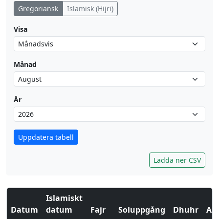
Gregoriansk
Islamisk (Hijri)
Visa
Månad
År
Uppdatera tabell
Ladda ner CSV
Islamiskt
Datum
datum
Fajr
Soluppgång
Dhuhr
Asr