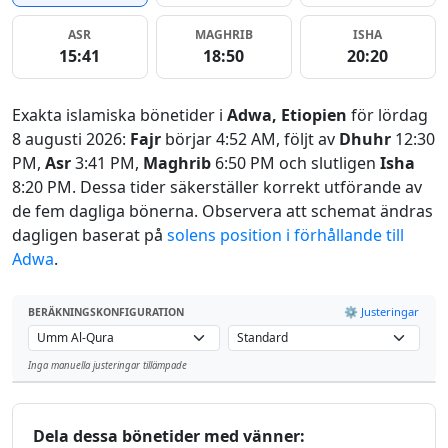
ASR
MAGHRIB
ISHA
15:41
18:50
20:20
Exakta islamiska bönetider i
Adwa, Etiopien
för lördag
8 augusti 2026:
Fajr
börjar 4:52 AM, följt av
Dhuhr
12:30
PM,
Asr
3:41 PM,
Maghrib
6:50 PM och slutligen
Isha
8:20 PM. Dessa tider säkerställer korrekt utförande av
de fem dagliga bönerna. Observera att schemat ändras
dagligen baserat på
solens position i förhållande till
Adwa
.
⚙️ Justeringar
BERÄKNINGSKONFIGURATION
Inga manuella justeringar tillämpade
Leaflet
Dela dessa bönetider med vänner: