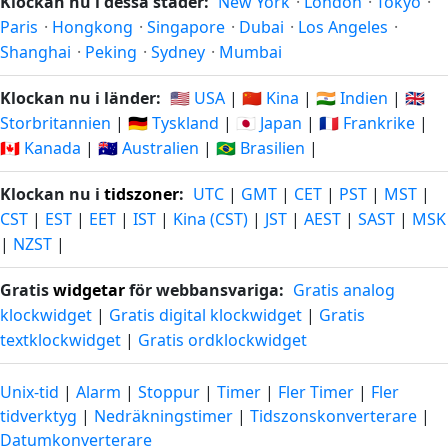
Klockan nu i dessa städer:
New York
·
London
·
Tokyo
·
Paris
·
Hongkong
·
Singapore
·
Dubai
·
Los Angeles
·
Shanghai
·
Peking
·
Sydney
·
Mumbai
Klockan nu i länder:
🇺🇸 USA
|
🇨🇳 Kina
|
🇮🇳 Indien
|
🇬🇧
Storbritannien
|
🇩🇪 Tyskland
|
🇯🇵 Japan
|
🇫🇷 Frankrike
|
🇨🇦 Kanada
|
🇦🇺 Australien
|
🇧🇷 Brasilien
|
Klockan nu i
tidszoner
:
UTC
|
GMT
|
CET
|
PST
|
MST
|
CST
|
EST
|
EET
|
IST
|
Kina (CST)
|
JST
|
AEST
|
SAST
|
MSK
|
NZST
|
Gratis
widgetar
för webbansvariga:
Gratis analog
klockwidget
|
Gratis digital klockwidget
|
Gratis
textklockwidget
|
Gratis ordklockwidget
Unix-tid
|
Alarm
|
Stoppur
|
Timer
|
Fler Timer
|
Fler
tidverktyg
|
Nedräkningstimer
|
Tidszonskonverterare
|
Datumkonverterare