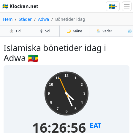
🇸🇪
🇸🇪 Klockan.net
▾
Hem
Städer
Adwa
Bönetider idag
⏱️
Tid
☀️
Sol
🌙
Måne
🌦️
Väder
💨
Islamiska bönetider idag i
Adwa 🇪🇹
12
11
1
10
2
9
3
8
4
7
5
6
16:26:56
EAT