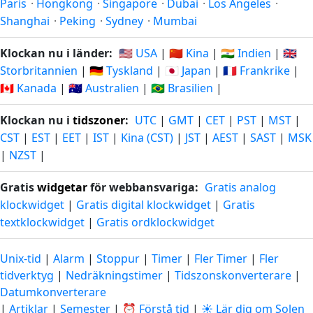
Paris
·
Hongkong
·
Singapore
·
Dubai
·
Los Angeles
·
Shanghai
·
Peking
·
Sydney
·
Mumbai
Klockan nu i länder:
🇺🇸 USA
|
🇨🇳 Kina
|
🇮🇳 Indien
|
🇬🇧
Storbritannien
|
🇩🇪 Tyskland
|
🇯🇵 Japan
|
🇫🇷 Frankrike
|
🇨🇦 Kanada
|
🇦🇺 Australien
|
🇧🇷 Brasilien
|
Klockan nu i
tidszoner
:
UTC
|
GMT
|
CET
|
PST
|
MST
|
CST
|
EST
|
EET
|
IST
|
Kina (CST)
|
JST
|
AEST
|
SAST
|
MSK
|
NZST
|
Gratis
widgetar
för webbansvariga:
Gratis analog
klockwidget
|
Gratis digital klockwidget
|
Gratis
textklockwidget
|
Gratis ordklockwidget
Unix-tid
|
Alarm
|
Stoppur
|
Timer
|
Fler Timer
|
Fler
tidverktyg
|
Nedräkningstimer
|
Tidszonskonverterare
|
Datumkonverterare
|
Artiklar
|
Semester
|
⏰ Förstå tid
|
☀️ Lär dig om Solen