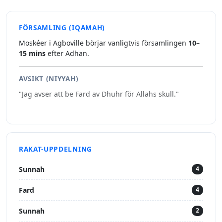
FÖRSAMLING (IQAMAH)
Moskéer i Agboville börjar vanligtvis församlingen
10–
15 mins
efter Adhan.
AVSIKT (NIYYAH)
"Jag avser att be Fard av Dhuhr för Allahs skull."
RAKAT-UPPDELNING
Sunnah
4
Fard
4
Sunnah
2