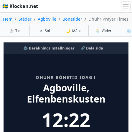
🇸🇪 Klockan.net
Hem
Städer
Agboville
Bönetider
Dhuhr Prayer Times
⏱️
Tid
☀️
Sol
🌙
Måne
🌦️
Väder
💨
⚙️ Beräkningsinställningar
🔗 Dela sida
DHUHR BÖNETID IDAG I
Agboville,
Elfenbenskusten
12:22