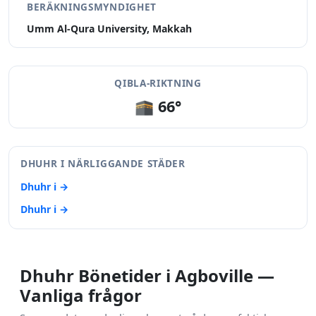
BERÄKNINGSMYNDIGHET
Umm Al-Qura University, Makkah
QIBLA-RIKTNING
🕋 66°
DHUHR I NÄRLIGGANDE STÄDER
Dhuhr i →
Dhuhr i →
Dhuhr Bönetider i Agboville —
Vanliga frågor