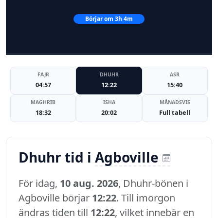
Börjar om 3h 3m
FAJR
DHUHR
ASR
04:57
12:22
15:40
MAGHRIB
ISHA
MÅNADSVIS
18:32
20:02
Full tabell
Dhuhr tid i
Agboville
För idag,
10 aug. 2026
, Dhuhr-bönen i
Agboville börjar
12:22
. Till imorgon
ändras tiden till
12:22
, vilket innebär en