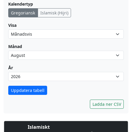
Kalendertyp
Gregoriansk
Islamisk (Hijri)
Visa
Månad
År
Uppdatera tabell
Ladda ner CSV
Islamiskt