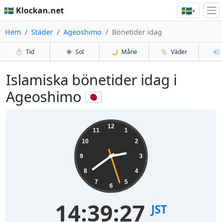
🇸🇪
🇸🇪 Klockan.net
▾
Hem
Städer
Ageoshimo
Bönetider idag
⏱️
Tid
☀️
Sol
🌙
Måne
🌦️
Väder
💨
Islamiska bönetider idag i
Ageoshimo 🇯🇵
12
11
1
10
2
9
3
8
4
7
5
6
14:39:27
JST