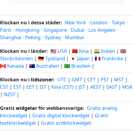
Klockan nu i dessa städer:
New York
·
London
·
Tokyo
·
Paris
·
Hongkong
·
Singapore
·
Dubai
·
Los Angeles
·
Shanghai
·
Peking
·
Sydney
·
Mumbai
Klockan nu i länder:
🇺🇸 USA
|
🇨🇳 Kina
|
🇮🇳 Indien
|
🇬🇧
Storbritannien
|
🇩🇪 Tyskland
|
🇯🇵 Japan
|
🇫🇷 Frankrike
|
🇨🇦 Kanada
|
🇦🇺 Australien
|
🇧🇷 Brasilien
|
Klockan nu i
tidszoner
:
UTC
|
GMT
|
CET
|
PST
|
MST
|
CST
|
EST
|
EET
|
IST
|
Kina (CST)
|
JST
|
AEST
|
SAST
|
MSK
|
NZST
|
Gratis
widgetar
för webbansvariga:
Gratis analog
klockwidget
|
Gratis digital klockwidget
|
Gratis
textklockwidget
|
Gratis ordklockwidget