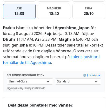
ASR
MAGHRIB
ISHA
15:33
18:40
20:10
Exakta islamiska bönetider i
Ageoshimo, Japan
för
lördag 8 augusti 2026:
Fajr
börjar 3:13 AM, följt av
Dhuhr
11:47 AM,
Asr
3:33 PM,
Maghrib
6:40 PM och
slutligen
Isha
8:10 PM. Dessa tider säkerställer korrekt
utförande av de fem dagliga bönerna. Observera att
schemat ändras dagligen baserat på
solens position i
förhållande till Ageoshimo
.
⚙️ Justeringar
BERÄKNINGSKONFIGURATION
Inga manuella justeringar tillämpade
Leaflet
Dela dessa bönetider med vänner: