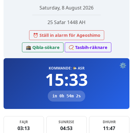
Saturday, 8 August 2026
25 Safar 1448 AH
⏰ Ställ in alarm för Ageoshimo
🕋 Qibla-sökare
📿 Tasbih-räknare
⚙️
KOMMANDE: 🌤️ ASR
15:33
in 0h 54m 2s
FAJR
SUNRISE
DHUHR
03:13
04:53
11:47