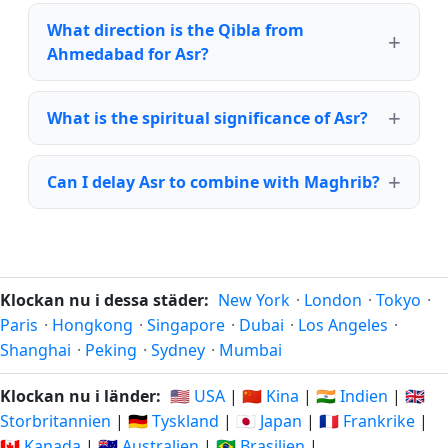
What direction is the Qibla from
Ahmedabad for Asr?
What is the spiritual significance of Asr?
Can I delay Asr to combine with Maghrib?
Klockan nu i dessa städer:
New York
·
London
·
Tokyo
·
Paris
·
Hongkong
·
Singapore
·
Dubai
·
Los Angeles
·
Shanghai
·
Peking
·
Sydney
·
Mumbai
Klockan nu i länder:
🇺🇸 USA
|
🇨🇳 Kina
|
🇮🇳 Indien
|
🇬🇧
Storbritannien
|
🇩🇪 Tyskland
|
🇯🇵 Japan
|
🇫🇷 Frankrike
|
🇨🇦 Kanada
|
🇦🇺 Australien
|
🇧🇷 Brasilien
|