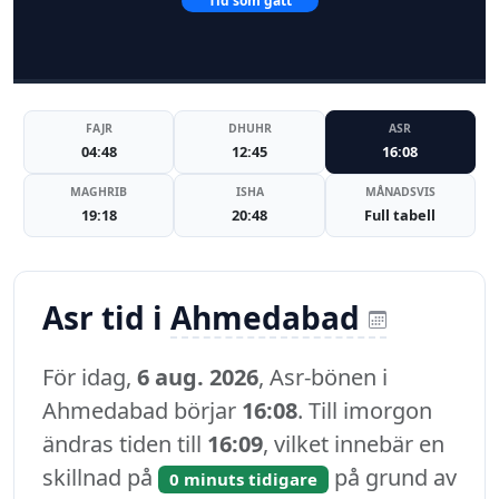
Tid som gått
FAJR
DHUHR
ASR
04:48
12:45
16:08
MAGHRIB
ISHA
MÅNADSVIS
19:18
20:48
Full tabell
Asr tid i
Ahmedabad
För idag,
6 aug. 2026
, Asr-bönen i
Ahmedabad börjar
16:08
. Till imorgon
ändras tiden till
16:09
, vilket innebär en
skillnad på
på grund av
0 minuts tidigare