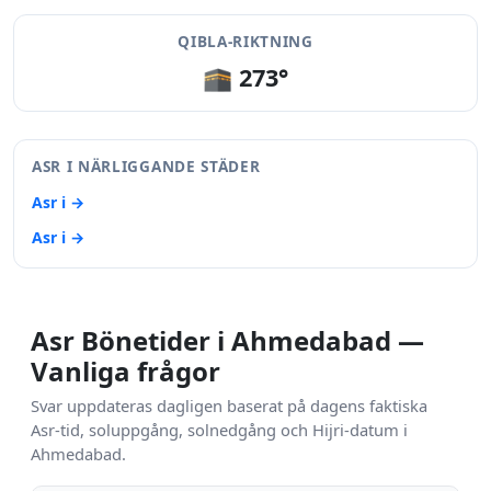
QIBLA-RIKTNING
🕋 273°
ASR I NÄRLIGGANDE STÄDER
Asr i →
Asr i →
Asr Bönetider i Ahmedabad —
Vanliga frågor
Svar uppdateras dagligen baserat på dagens faktiska
Asr-tid, soluppgång, solnedgång och Hijri-datum i
Ahmedabad.