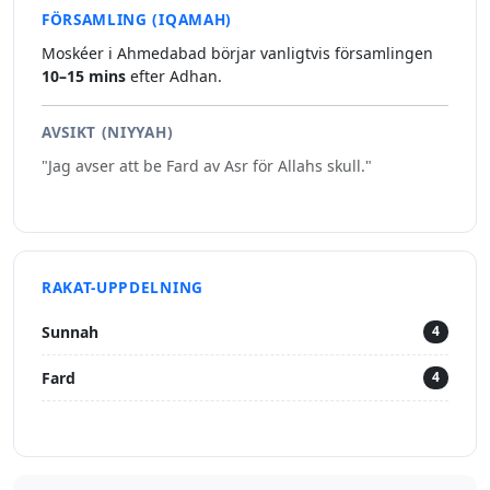
FÖRSAMLING (IQAMAH)
Moskéer i Ahmedabad börjar vanligtvis församlingen
10–15 mins
efter Adhan.
AVSIKT (NIYYAH)
"Jag avser att be Fard av Asr för Allahs skull."
RAKAT-UPPDELNING
Sunnah
4
Fard
4