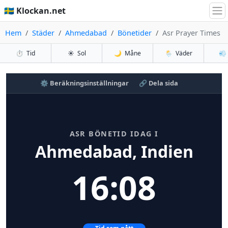
🇸🇪 Klockan.net
Hem
Städer
Ahmedabad
Bönetider
Asr Prayer Times
⏱️
Tid
☀️
Sol
🌙
Måne
🌦️
Väder
💨
⚙️ Beräkningsinställningar
🔗 Dela sida
ASR BÖNETID IDAG I
Ahmedabad, Indien
16:08