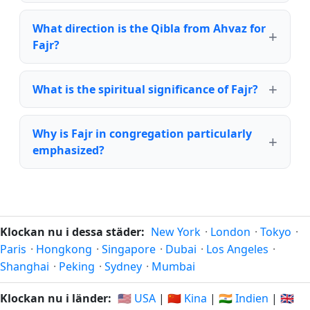
What direction is the Qibla from Ahvaz for
Fajr?
What is the spiritual significance of Fajr?
Why is Fajr in congregation particularly
emphasized?
Klockan nu i dessa städer:
New York
·
London
·
Tokyo
·
Paris
·
Hongkong
·
Singapore
·
Dubai
·
Los Angeles
·
Shanghai
·
Peking
·
Sydney
·
Mumbai
Klockan nu i länder:
🇺🇸 USA
|
🇨🇳 Kina
|
🇮🇳 Indien
|
🇬🇧