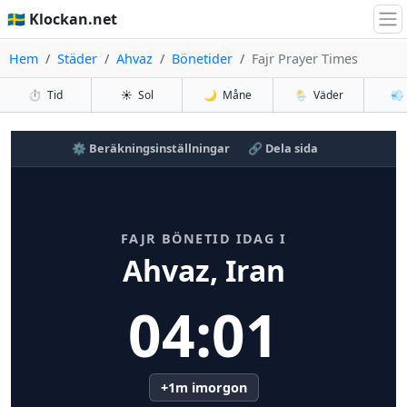
🇸🇪 Klockan.net
Hem
Städer
Ahvaz
Bönetider
Fajr Prayer Times
⏱️
Tid
☀️
Sol
🌙
Måne
🌦️
Väder
💨
⚙️ Beräkningsinställningar
🔗 Dela sida
FAJR BÖNETID IDAG I
Ahvaz, Iran
04:01
+1m imorgon