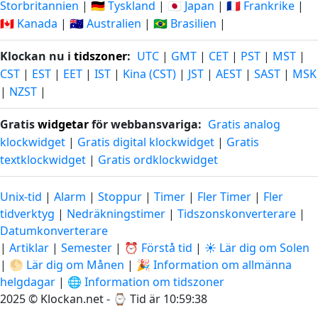
Storbritannien
|
🇩🇪 Tyskland
|
🇯🇵 Japan
|
🇫🇷 Frankrike
|
🇨🇦 Kanada
|
🇦🇺 Australien
|
🇧🇷 Brasilien
|
Klockan nu i
tidszoner
:
UTC
|
GMT
|
CET
|
PST
|
MST
|
CST
|
EST
|
EET
|
IST
|
Kina (CST)
|
JST
|
AEST
|
SAST
|
MSK
|
NZST
|
Gratis
widgetar
för webbansvariga:
Gratis analog
klockwidget
|
Gratis digital klockwidget
|
Gratis
textklockwidget
|
Gratis ordklockwidget
Unix-tid
|
Alarm
|
Stoppur
|
Timer
|
Fler Timer
|
Fler
tidverktyg
|
Nedräkningstimer
|
Tidszonskonverterare
|
Datumkonverterare
|
Artiklar
|
Semester
|
⏰ Förstå tid
|
☀️ Lär dig om Solen
|
🌕 Lär dig om Månen
|
🎉 Information om allmänna
helgdagar
|
🌐 Information om tidszoner
2025 © Klockan.net - ⌚
Tid är 10:59:39