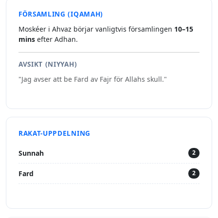
FÖRSAMLING (IQAMAH)
Moskéer i Ahvaz börjar vanligtvis församlingen
10–15
mins
efter Adhan.
AVSIKT (NIYYAH)
"Jag avser att be Fard av Fajr för Allahs skull."
RAKAT-UPPDELNING
Sunnah
2
Fard
2