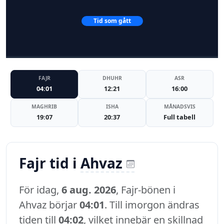
Tid som gått
FAJR
DHUHR
ASR
04:01
12:21
16:00
MAGHRIB
ISHA
MÅNADSVIS
19:07
20:37
Full tabell
Fajr tid i
Ahvaz
För idag,
6 aug. 2026
, Fajr-bönen i
Ahvaz börjar
04:01
. Till imorgon ändras
tiden till
04:02
, vilket innebär en skillnad