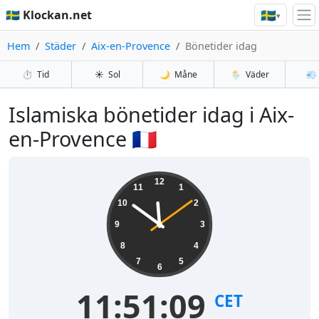
🇸🇪
🇸🇪 Klockan.net
▾
Hem
Städer
Aix-en-Provence
Bönetider idag
⏱️
Tid
☀️
Sol
🌙
Måne
🌦️
Väder
💨
Islamiska bönetider idag i Aix-
en-Provence 🇫🇷
12
11
1
10
2
9
3
8
4
7
5
6
11:51:09
CET