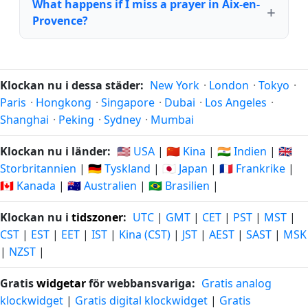
What happens if I miss a prayer in Aix-en-
Provence?
Klockan nu i dessa städer:
New York
·
London
·
Tokyo
·
Paris
·
Hongkong
·
Singapore
·
Dubai
·
Los Angeles
·
Shanghai
·
Peking
·
Sydney
·
Mumbai
Klockan nu i länder:
🇺🇸 USA
|
🇨🇳 Kina
|
🇮🇳 Indien
|
🇬🇧
Storbritannien
|
🇩🇪 Tyskland
|
🇯🇵 Japan
|
🇫🇷 Frankrike
|
🇨🇦 Kanada
|
🇦🇺 Australien
|
🇧🇷 Brasilien
|
Klockan nu i
tidszoner
:
UTC
|
GMT
|
CET
|
PST
|
MST
|
CST
|
EST
|
EET
|
IST
|
Kina (CST)
|
JST
|
AEST
|
SAST
|
MSK
|
NZST
|
Gratis
widgetar
för webbansvariga:
Gratis analog
klockwidget
|
Gratis digital klockwidget
|
Gratis