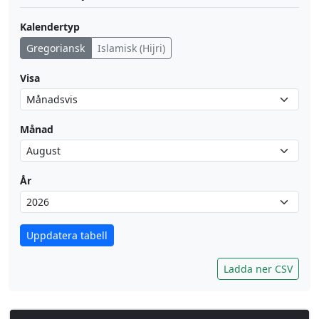
Kalendertyp
Gregoriansk
Islamisk (Hijri)
Visa
Månad
År
Uppdatera tabell
Ladda ner CSV