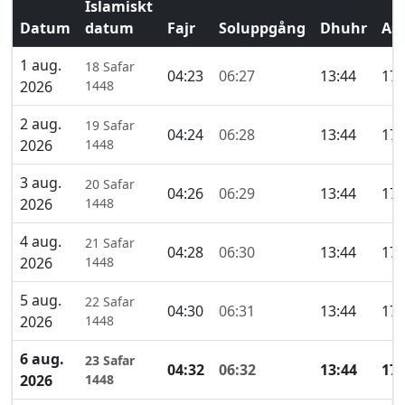
Islamiskt
Datum
datum
Fajr
Soluppgång
Dhuhr
Asr
1 aug.
18 Safar
04:23
06:27
13:44
17:
2026
1448
2 aug.
19 Safar
04:24
06:28
13:44
17:
2026
1448
3 aug.
20 Safar
04:26
06:29
13:44
17:
2026
1448
4 aug.
21 Safar
04:28
06:30
13:44
17:
2026
1448
5 aug.
22 Safar
04:30
06:31
13:44
17:
2026
1448
6 aug.
23 Safar
04:32
06:32
13:44
17:
2026
1448