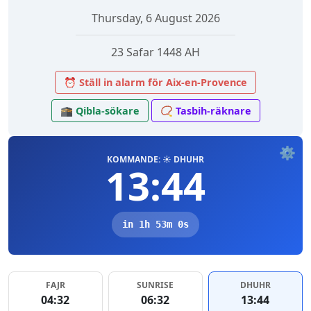
Thursday, 6 August 2026
23 Safar 1448 AH
⏰ Ställ in alarm för Aix-en-Provence
🕋 Qibla-sökare
📿 Tasbih-räknare
⚙️
KOMMANDE: ☀️ DHUHR
13:44
in 1h 53m 0s
FAJR
SUNRISE
DHUHR
04:32
06:32
13:44