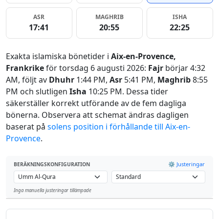
ASR
MAGHRIB
ISHA
17:41
20:55
22:25
Exakta islamiska bönetider i
Aix-en-Provence,
Frankrike
för torsdag 6 augusti 2026:
Fajr
börjar 4:32
AM, följt av
Dhuhr
1:44 PM,
Asr
5:41 PM,
Maghrib
8:55
PM och slutligen
Isha
10:25 PM. Dessa tider
säkerställer korrekt utförande av de fem dagliga
bönerna. Observera att schemat ändras dagligen
baserat på
solens position i förhållande till Aix-en-
Provence
.
⚙️ Justeringar
BERÄKNINGSKONFIGURATION
Inga manuella justeringar tillämpade
Leaflet