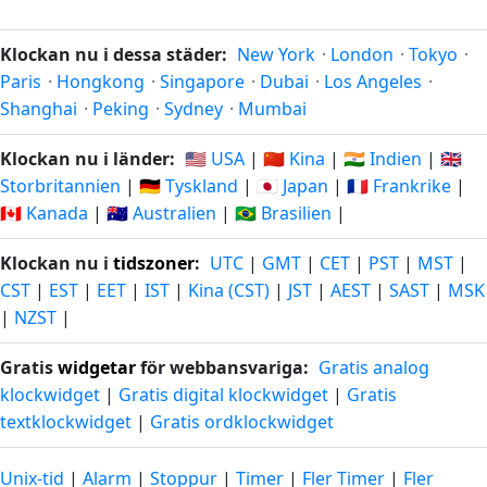
Klockan nu i dessa städer:
New York
·
London
·
Tokyo
·
Paris
·
Hongkong
·
Singapore
·
Dubai
·
Los Angeles
·
Shanghai
·
Peking
·
Sydney
·
Mumbai
Klockan nu i länder:
🇺🇸 USA
|
🇨🇳 Kina
|
🇮🇳 Indien
|
🇬🇧
Storbritannien
|
🇩🇪 Tyskland
|
🇯🇵 Japan
|
🇫🇷 Frankrike
|
🇨🇦 Kanada
|
🇦🇺 Australien
|
🇧🇷 Brasilien
|
Klockan nu i
tidszoner
:
UTC
|
GMT
|
CET
|
PST
|
MST
|
CST
|
EST
|
EET
|
IST
|
Kina (CST)
|
JST
|
AEST
|
SAST
|
MSK
|
NZST
|
Gratis
widgetar
för webbansvariga:
Gratis analog
klockwidget
|
Gratis digital klockwidget
|
Gratis
textklockwidget
|
Gratis ordklockwidget
Unix-tid
|
Alarm
|
Stoppur
|
Timer
|
Fler Timer
|
Fler