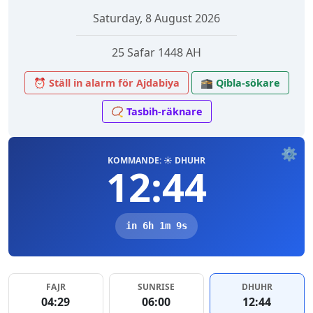
Saturday, 8 August 2026
25 Safar 1448 AH
⏰ Ställ in alarm för Ajdabiya
🕋 Qibla-sökare
📿 Tasbih-räknare
⚙️
KOMMANDE: ☀️ DHUHR
12:44
in 6h 1m 9s
FAJR
SUNRISE
DHUHR
04:29
06:00
12:44