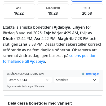
ASR
MAGHRIB
ISHA
16:22
19:28
20:58
Exakta islamiska bönetider i
Ajdabiya, Libyen
för
lördag 8 augusti 2026:
Fajr
börjar 4:29 AM, följt av
Dhuhr
12:44 PM,
Asr
4:22 PM,
Maghrib
7:28 PM och
slutligen
Isha
8:58 PM. Dessa tider säkerställer korrekt
utförande av de fem dagliga bönerna. Observera att
schemat ändras dagligen baserat på
solens position i
förhållande till Ajdabiya
.
⚙️ Justeringar
BERÄKNINGSKONFIGURATION
Inga manuella justeringar tillämpade
Leaflet
Dela dessa bönetider med vänner: