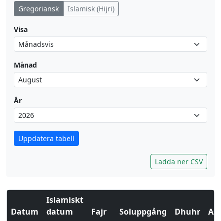
Gregoriansk
Islamisk (Hijri)
Visa
Månad
År
Uppdatera tabell
Ladda ner CSV
Islamiskt
Datum
datum
Fajr
Soluppgång
Dhuhr
Asr