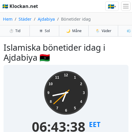
🇸🇪
🇸🇪 Klockan.net
▾
Hem
Städer
Ajdabiya
Bönetider idag
⏱️
Tid
☀️
Sol
🌙
Måne
🌦️
Väder
💨
Islamiska bönetider idag i
Ajdabiya 🇱🇾
12
11
1
10
2
9
3
8
4
7
5
6
06:43:38
EET