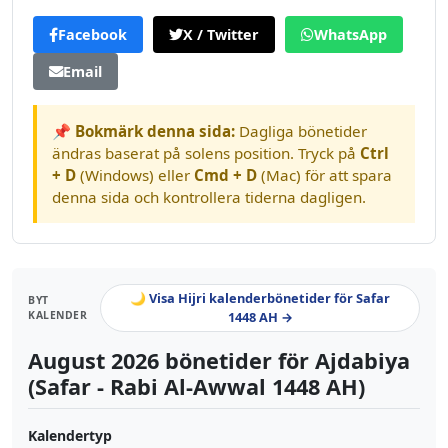
Facebook
X / Twitter
WhatsApp
Email
📌 Bokmärk denna sida:
Dagliga bönetider
ändras baserat på solens position. Tryck på
Ctrl
+ D
(Windows) eller
Cmd + D
(Mac) för att spara
denna sida och kontrollera tiderna dagligen.
🌙 Visa Hijri kalenderbönetider för Safar
BYT
KALENDER
1448 AH →
August 2026 bönetider för Ajdabiya
(Safar - Rabi Al-Awwal 1448 AH)
Kalendertyp