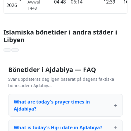
04:48
06:14
12:39
16:
Awwal
2026
1448
Islamiska bönetider i andra städer i
Libyen
Bönetider i Ajdabiya — FAQ
Svar uppdateras dagligen baserat på dagens faktiska
bönestider i Ajdabiya.
What are today's prayer times in
Ajdabiya?
What is today's Hijri date in Ajdabiya?