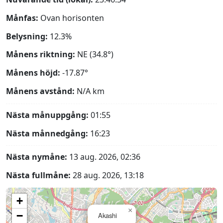
Månfas:
Ovan horisonten
Belysning:
12.3%
Månens riktning:
NE (34.8°)
Månens höjd:
-17.87°
Månens avstånd:
N/A
km
Nästa månuppgång:
01:55
Nästa månnedgång:
16:23
Nästa nymåne:
13 aug. 2026, 02:36
Nästa fullmåne:
28 aug. 2026, 13:18
+
×
−
Akashi