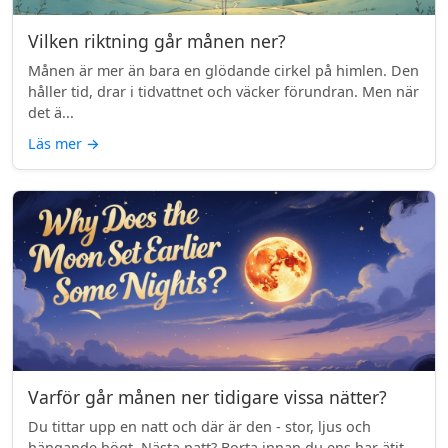
Vilken riktning går månen ner?
Månen är mer än bara en glödande cirkel på himlen. Den
håller tid, drar i tidvattnet och väcker förundran. Men när
det ä...
Läs mer
→
Varför går månen ner tidigare vissa nätter?
Du tittar upp en natt och där är den - stor, ljus och
hängande högt. Nästa natt? Borta innan du ens har ätit