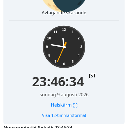
Avtagande skärande
23:46:35
12
11
1
10
2
9
3
8
4
7
5
6
JST
23:46:35
söndag 9 augusti 2026
⛶
Helskärm
Visa 12-timmarsformat
Nuvarande tid (lokal):
23:46:35