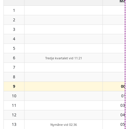
Mån
1
2
3
4
5
6
Tredje kvartalet vid 11:21
7
8
9
00:
10
01:
11
03:0
12
04:1
13
05:3
Nymåne vid 02:36