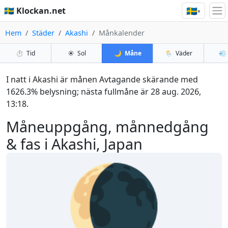
🇸🇪
🇸🇪 Klockan.net
▾
Hem
Städer
Akashi
Månkalender
⏱️
Tid
☀️
Sol
🌙
Måne
🌦️
Väder
💨
I natt i Akashi är månen Avtagande skärande med
1626.3% belysning; nästa fullmåne är 28 aug. 2026,
13:18.
Måneuppgång, månnedgång
& fas i Akashi, Japan
🌘