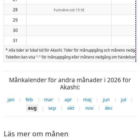
28
Fullmåne vid 13:18
29
30
31
* Alla tider är lokal tid för Akashi. Tider för månuppgång och månens nedg
Tabellen kan visa "-" för månuppgång eller månens nedgång om händelsen inte
Månkalender för andra månader i 2026 för
Akashi:
jan
|
feb
|
mar
|
apr
|
maj
|
jun
|
jul
|
aug
|
sep
|
okt
|
nov
|
dec
Läs mer om månen