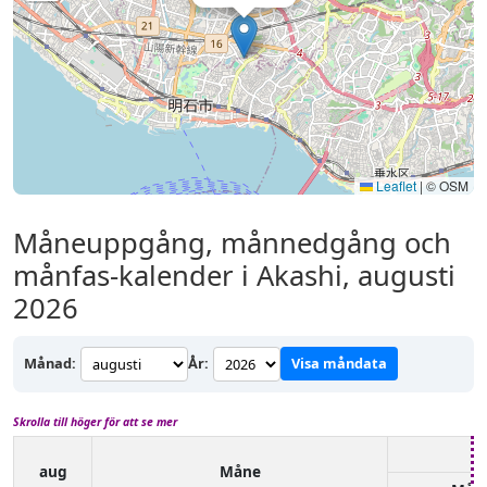
Leaflet
|
© OSM
Måneuppgång, månnedgång och
månfas-kalender i Akashi, augusti
2026
Månad:
År:
Visa måndata
Skrolla till höger för att se mer
aug
Måne