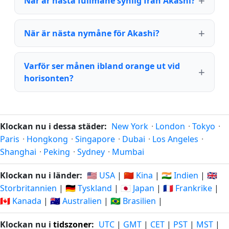
När är nästa fullmåne synlig från Akashi?
När är nästa nymåne för Akashi?
Varför ser månen ibland orange ut vid
horisonten?
Klockan nu i dessa städer:
New York
·
London
·
Tokyo
·
Paris
·
Hongkong
·
Singapore
·
Dubai
·
Los Angeles
·
Shanghai
·
Peking
·
Sydney
·
Mumbai
Klockan nu i länder:
🇺🇸 USA
|
🇨🇳 Kina
|
🇮🇳 Indien
|
🇬🇧
Storbritannien
|
🇩🇪 Tyskland
|
🇯🇵 Japan
|
🇫🇷 Frankrike
|
🇨🇦 Kanada
|
🇦🇺 Australien
|
🇧🇷 Brasilien
|
Klockan nu i
tidszoner
:
UTC
|
GMT
|
CET
|
PST
|
MST
|