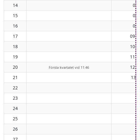
14
06:
15
07:
16
08:
17
09:5
18
10:5
19
11:5
20
12:5
Första kvartalet vid 11:46
21
13:5
22
23
24
25
26
27