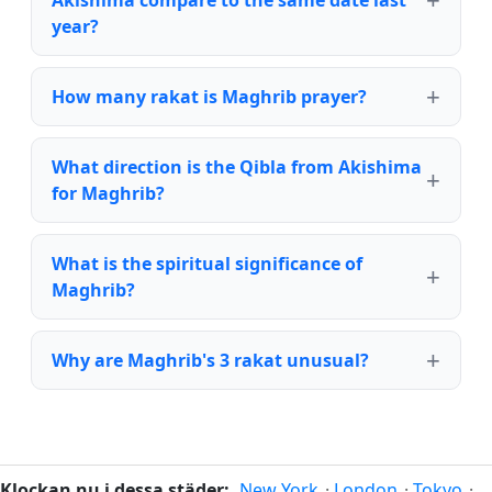
Akishima compare to the same date last
year?
How many rakat is Maghrib prayer?
What direction is the Qibla from Akishima
for Maghrib?
What is the spiritual significance of
Maghrib?
Why are Maghrib's 3 rakat unusual?
Klockan nu i dessa städer:
New York
·
London
·
Tokyo
·