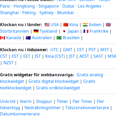
Paris
·
Hongkong
·
Singapore
·
Dubai
·
Los Angeles
·
Shanghai
·
Peking
·
Sydney
·
Mumbai
Klockan nu i länder:
🇺🇸 USA
|
🇨🇳 Kina
|
🇮🇳 Indien
|
🇬🇧
Storbritannien
|
🇩🇪 Tyskland
|
🇯🇵 Japan
|
🇫🇷 Frankrike
|
🇨🇦 Kanada
|
🇦🇺 Australien
|
🇧🇷 Brasilien
|
Klockan nu i
tidszoner
:
UTC
|
GMT
|
CET
|
PST
|
MST
|
CST
|
EST
|
EET
|
IST
|
Kina (CST)
|
JST
|
AEST
|
SAST
|
MSK
|
NZST
|
Gratis
widgetar
för webbansvariga:
Gratis analog
klockwidget
|
Gratis digital klockwidget
|
Gratis
textklockwidget
|
Gratis ordklockwidget
Unix-tid
|
Alarm
|
Stoppur
|
Timer
|
Fler Timer
|
Fler
tidverktyg
|
Nedräkningstimer
|
Tidszonskonverterare
|
Datumkonverterare