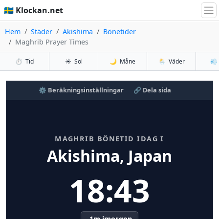
🇸🇪 Klockan.net
Hem
Städer
Akishima
Bönetider
Maghrib Prayer Times
⏱️
Tid
☀️
Sol
🌙
Måne
🌦️
Väder
💨
⚙️ Beräkningsinställningar
🔗 Dela sida
MAGHRIB BÖNETID IDAG I
Akishima, Japan
18:43
-1m imorgon