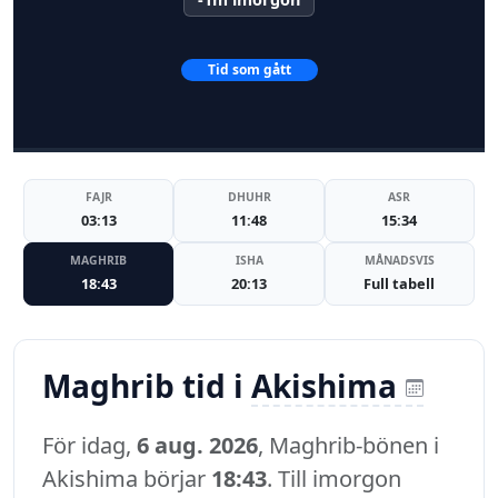
Tid som gått
FAJR
DHUHR
ASR
03:13
11:48
15:34
MAGHRIB
ISHA
MÅNADSVIS
18:43
20:13
Full tabell
Maghrib tid i
Akishima
För idag,
6 aug. 2026
, Maghrib-bönen i
Akishima börjar
18:43
. Till imorgon