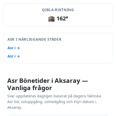
QIBLA-RIKTNING
🕋 162°
ASR I NÄRLIGGANDE STÄDER
Asr i →
Asr i →
Asr Bönetider i Aksaray —
Vanliga frågor
Svar uppdateras dagligen baserat på dagens faktiska
Asr-tid, soluppgång, solnedgång och Hijri-datum i
Aksaray.