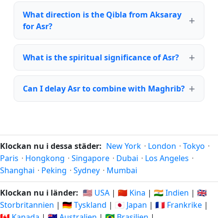
What direction is the Qibla from Aksaray
for Asr?
What is the spiritual significance of Asr?
Can I delay Asr to combine with Maghrib?
Klockan nu i dessa städer:
New York
·
London
·
Tokyo
·
Paris
·
Hongkong
·
Singapore
·
Dubai
·
Los Angeles
·
Shanghai
·
Peking
·
Sydney
·
Mumbai
Klockan nu i länder:
🇺🇸 USA
|
🇨🇳 Kina
|
🇮🇳 Indien
|
🇬🇧
Storbritannien
|
🇩🇪 Tyskland
|
🇯🇵 Japan
|
🇫🇷 Frankrike
|
🇨🇦 Kanada
|
🇦🇺 Australien
|
🇧🇷 Brasilien
|