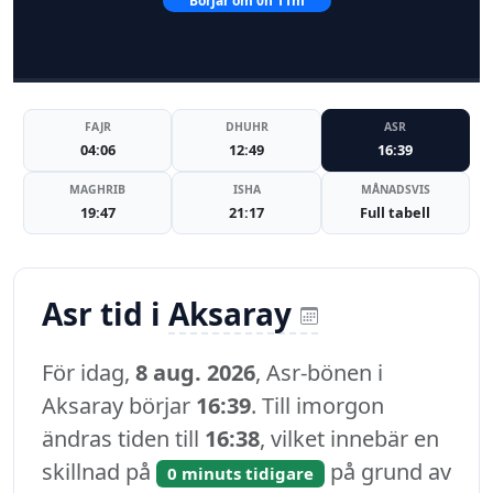
Börjar om 0h 11m
FAJR
DHUHR
ASR
04:06
12:49
16:39
MAGHRIB
ISHA
MÅNADSVIS
19:47
21:17
Full tabell
Asr tid i
Aksaray
För idag,
8 aug. 2026
, Asr-bönen i
Aksaray börjar
16:39
. Till imorgon
ändras tiden till
16:38
, vilket innebär en
skillnad på
på grund av
0 minuts tidigare