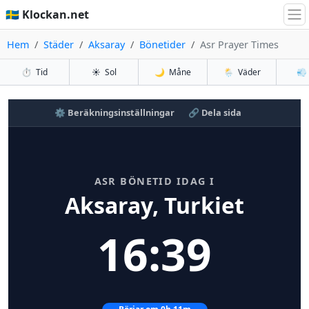
🇸🇪 Klockan.net
Hem
Städer
Aksaray
Bönetider
Asr Prayer Times
⏱️
Tid
☀️
Sol
🌙
Måne
🌦️
Väder
💨
⚙️ Beräkningsinställningar
🔗 Dela sida
ASR BÖNETID IDAG I
Aksaray, Turkiet
16:39