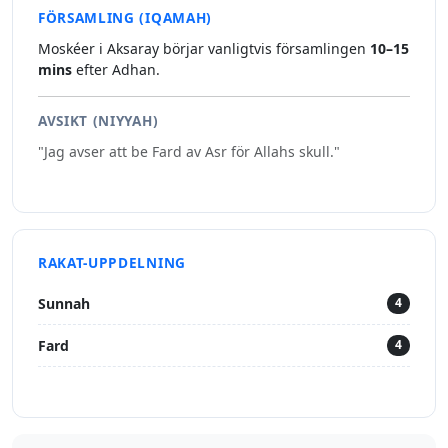
FÖRSAMLING (IQAMAH)
Moskéer i Aksaray börjar vanligtvis församlingen
10–15
mins
efter Adhan.
AVSIKT (NIYYAH)
"Jag avser att be Fard av Asr för Allahs skull."
RAKAT-UPPDELNING
Sunnah
4
Fard
4