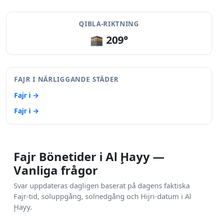
QIBLA-RIKTNING
🕋 209°
FAJR I NÄRLIGGANDE STÄDER
Fajr i →
Fajr i →
Fajr Bönetider i Al Ḩayy —
Vanliga frågor
Svar uppdateras dagligen baserat på dagens faktiska
Fajr-tid, soluppgång, solnedgång och Hijri-datum i Al
Ḩayy.