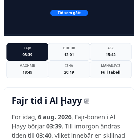
Tid som gått
FAJR
DHUHR
ASR
03:39
12:01
15:42
MAGHRIB
ISHA
MÅNADSVIS
18:49
20:19
Full tabell
Fajr tid i
Al Ḩayy
För idag,
6 aug. 2026
, Fajr-bönen i Al
Ḩayy börjar
03:39
. Till imorgon ändras
tiden till
03:40
, vilket innebär en skillnad