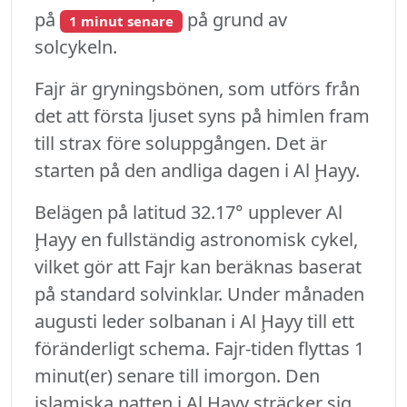
på
på grund av
1 minut senare
solcykeln.
Fajr är gryningsbönen, som utförs från
det att första ljuset syns på himlen fram
till strax före soluppgången. Det är
starten på den andliga dagen i Al Ḩayy.
Belägen på latitud 32.17° upplever Al
Ḩayy en fullständig astronomisk cykel,
vilket gör att Fajr kan beräknas baserat
på standard solvinklar. Under månaden
augusti leder solbanan i Al Ḩayy till ett
föränderligt schema. Fajr-tiden flyttas 1
minut(er) senare till imorgon. Den
islamiska natten i Al Ḩayy sträcker sig