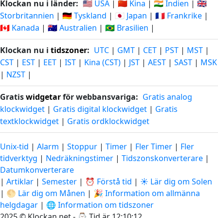
Klockan nu i länder:
🇺🇸 USA
|
🇨🇳 Kina
|
🇮🇳 Indien
|
🇬🇧
Storbritannien
|
🇩🇪 Tyskland
|
🇯🇵 Japan
|
🇫🇷 Frankrike
|
🇨🇦 Kanada
|
🇦🇺 Australien
|
🇧🇷 Brasilien
|
Klockan nu i
tidszoner
:
UTC
|
GMT
|
CET
|
PST
|
MST
|
CST
|
EST
|
EET
|
IST
|
Kina (CST)
|
JST
|
AEST
|
SAST
|
MSK
|
NZST
|
Gratis
widgetar
för webbansvariga:
Gratis analog
klockwidget
|
Gratis digital klockwidget
|
Gratis
textklockwidget
|
Gratis ordklockwidget
Unix-tid
|
Alarm
|
Stoppur
|
Timer
|
Fler Timer
|
Fler
tidverktyg
|
Nedräkningstimer
|
Tidszonskonverterare
|
Datumkonverterare
|
Artiklar
|
Semester
|
⏰ Förstå tid
|
☀️ Lär dig om Solen
|
🌕 Lär dig om Månen
|
🎉 Information om allmänna
helgdagar
|
🌐 Information om tidszoner
2025 © Klockan.net - ⌚
Tid är 12:10:13