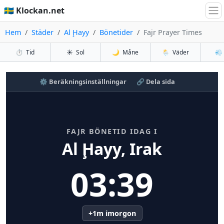
🇸🇪 Klockan.net
Hem
Städer
Al Ḩayy
Bönetider
Fajr Prayer Times
⏱️
Tid
☀️
Sol
🌙
Måne
🌦️
Väder
💨
⚙️ Beräkningsinställningar
🔗 Dela sida
FAJR BÖNETID IDAG I
Al Ḩayy, Irak
03:39
+1m imorgon