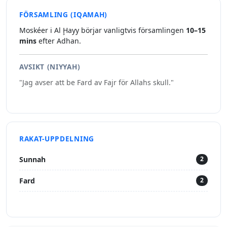
FÖRSAMLING (IQAMAH)
Moskéer i Al Ḩayy börjar vanligtvis församlingen
10–15
mins
efter Adhan.
AVSIKT (NIYYAH)
"Jag avser att be Fard av Fajr för Allahs skull."
RAKAT-UPPDELNING
Sunnah
2
Fard
2