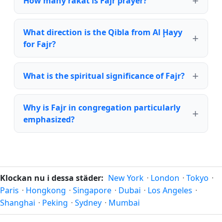
How many rakat is Fajr prayer?
What direction is the Qibla from Al Ḩayy
for Fajr?
What is the spiritual significance of Fajr?
Why is Fajr in congregation particularly
emphasized?
Klockan nu i dessa städer:
New York
·
London
·
Tokyo
·
Paris
·
Hongkong
·
Singapore
·
Dubai
·
Los Angeles
·
Shanghai
·
Peking
·
Sydney
·
Mumbai