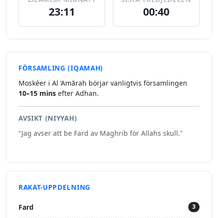
23:11
00:40
FÖRSAMLING (IQAMAH)
Moskéer i Al ‘Amārah börjar vanligtvis församlingen
10–15 mins
efter Adhan.
AVSIKT (NIYYAH)
"Jag avser att be Fard av Maghrib för Allahs skull."
RAKAT-UPPDELNING
Fard
3