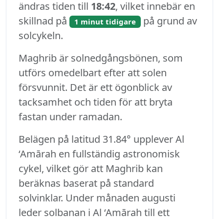
ändras tiden till
18:42
, vilket innebär en
skillnad på
på grund av
1 minut tidigare
solcykeln.
Maghrib är solnedgångsbönen, som
utförs omedelbart efter att solen
försvunnit. Det är ett ögonblick av
tacksamhet och tiden för att bryta
fastan under ramadan.
Belägen på latitud 31.84° upplever Al
‘Amārah en fullständig astronomisk
cykel, vilket gör att Maghrib kan
beräknas baserat på standard
solvinklar. Under månaden augusti
leder solbanan i Al ‘Amārah till ett