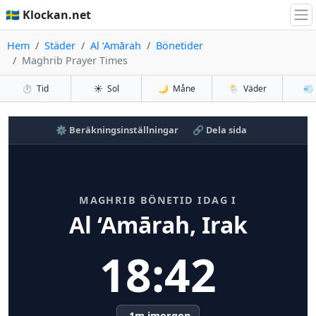
🇸🇪 Klockan.net
Hem
Städer
Al ‘Amārah
Bönetider
Maghrib Prayer Times
⏱️
Tid
☀️
Sol
🌙
Måne
🌦️
Väder
💨
⚙️ Beräkningsinställningar
🔗 Dela sida
MAGHRIB BÖNETID IDAG I
Al ‘Amārah, Irak
18:42
-1m imorgon