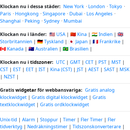
Klockan nu i dessa städer:
New York
·
London
·
Tokyo
·
Paris
·
Hongkong
·
Singapore
·
Dubai
·
Los Angeles
·
Shanghai
·
Peking
·
Sydney
·
Mumbai
Klockan nu i länder:
🇺🇸 USA
|
🇨🇳 Kina
|
🇮🇳 Indien
|
🇬🇧
Storbritannien
|
🇩🇪 Tyskland
|
🇯🇵 Japan
|
🇫🇷 Frankrike
|
🇨🇦 Kanada
|
🇦🇺 Australien
|
🇧🇷 Brasilien
|
Klockan nu i
tidszoner
:
UTC
|
GMT
|
CET
|
PST
|
MST
|
CST
|
EST
|
EET
|
IST
|
Kina (CST)
|
JST
|
AEST
|
SAST
|
MSK
|
NZST
|
Gratis
widgetar
för webbansvariga:
Gratis analog
klockwidget
|
Gratis digital klockwidget
|
Gratis
textklockwidget
|
Gratis ordklockwidget
Unix-tid
|
Alarm
|
Stoppur
|
Timer
|
Fler Timer
|
Fler
tidverktyg
|
Nedräkningstimer
|
Tidszonskonverterare
|