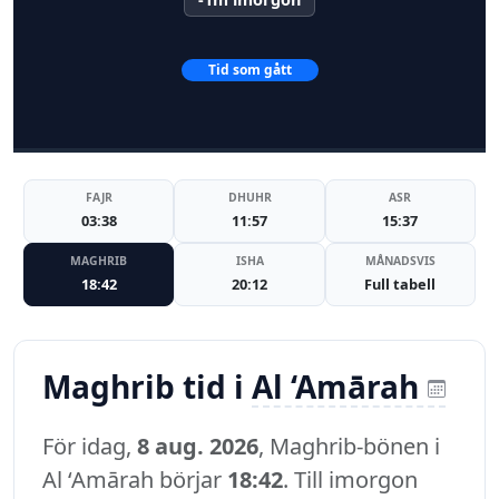
Tid som gått
FAJR
DHUHR
ASR
03:38
11:57
15:37
MAGHRIB
ISHA
MÅNADSVIS
18:42
20:12
Full tabell
Maghrib tid i
Al ‘Amārah
För idag,
8 aug. 2026
, Maghrib-bönen i
Al ‘Amārah börjar
18:42
. Till imorgon