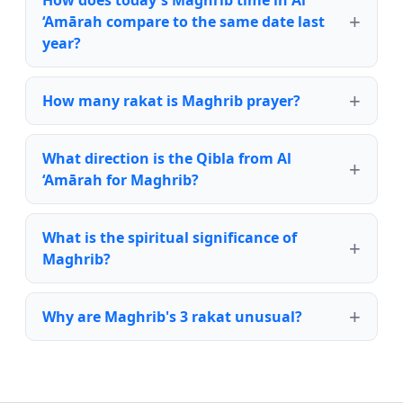
How does today's Maghrib time in Al
‘Amārah compare to the same date last
year?
How many rakat is Maghrib prayer?
What direction is the Qibla from Al
‘Amārah for Maghrib?
What is the spiritual significance of
Maghrib?
Why are Maghrib's 3 rakat unusual?