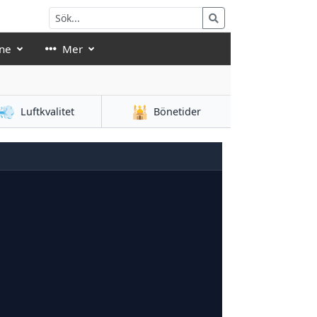
ne
Mer
💨
🕌
Luftkvalitet
Bönetider