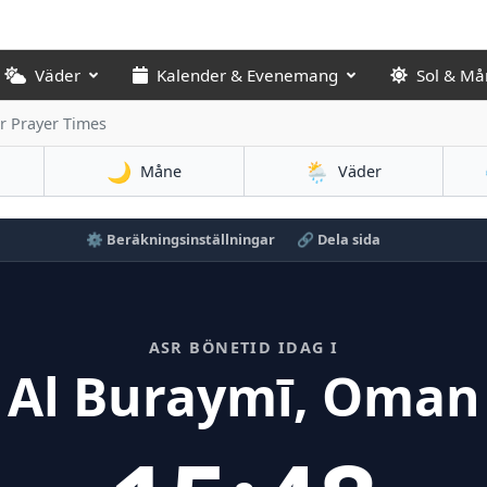
Väder
Kalender & Evenemang
Sol & Må
r Prayer Times
🌙
🌦️
Måne
Väder
⚙️ Beräkningsinställningar
🔗 Dela sida
ASR BÖNETID IDAG I
Al Buraymī, Oman