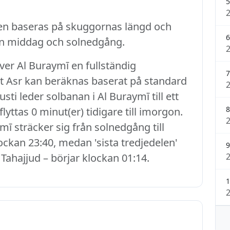
5
en baseras på skuggornas längd och
6
an middag och solnedgång.
ver Al Buraymī en fullständig
7
att Asr kan beräknas baserat på standard
ti leder solbanan i Al Buraymī till ett
8
lyttas 0 minut(er) tidigare till imorgon.
mī sträcker sig från solnedgång till
ockan 23:40, medan 'sista tredjedelen'
9
 Tahajjud – börjar klockan 01:14.
1