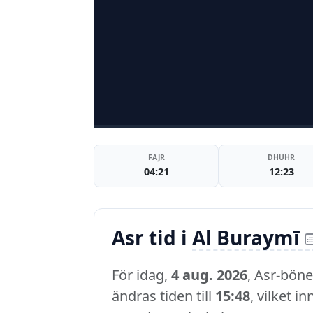
FAJR
DHUHR
04:21
12:23
Asr tid i
Al Buraymī
För idag,
4 aug. 2026
, Asr-böne
ändras tiden till
15:48
, vilket i