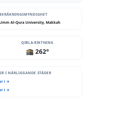
BERÄKNINGSMYNDIGHET
Umm Al-Qura University, Makkah
QIBLA-RIKTNING
🕋 262°
SR I NÄRLIGGANDE STÄDER
sr i →
sr i →