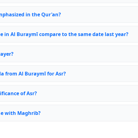
emphasized in the Qur'an?
e in Al Buraymī compare to the same date last year?
rayer?
la from Al Buraymī for Asr?
ificance of Asr?
ne with Maghrib?