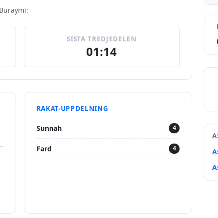
 Buraymī:
SISTA TREDJEDELEN
01:14
RAKAT-UPPDELNING
Sunnah
4
A
Fard
4
A
A