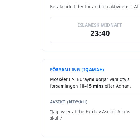
Beräknade tider för andliga aktiviteter i Al
ISLAMISK MIDNATT
23:40
FÖRSAMLING (IQAMAH)
Moskéer i Al Buraymī börjar vanligtvis
församlingen
10–15 mins
efter Adhan.
AVSIKT (NIYYAH)
"Jag avser att be Fard av Asr för Allahs
skull."