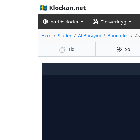
🇸🇪 Klockan.net
Världsklocka
Tidsverktyg
Hem
Städer
Al Buraymī
Bönetider
As
⏱️
☀️
Tid
Sol