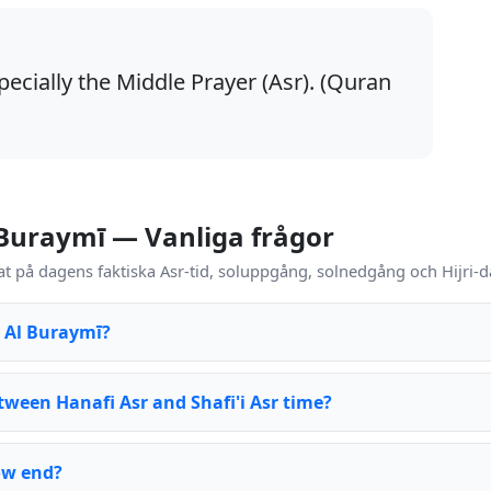
pecially the Middle Prayer (Asr). (Quran
 Buraymī — Vanliga frågor
t på dagens faktiska Asr-tid, soluppgång, solnedgång och Hijri-d
n Al Buraymī?
tween Hanafi Asr and Shafi'i Asr time?
ow end?