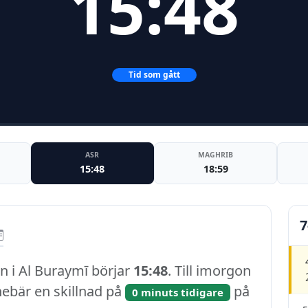
15:48
Tid som gått
ASR
MAGHRIB
15:48
18:59
7
n i Al Buraymī börjar
15:48
. Till imorgon
nnebär en skillnad på
på
0 minuts tidigare