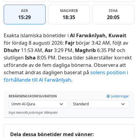
ASR
MAGHRIB
ISHA
15:29
18:35
20:05
Exakta islamiska bönetider i
Al Farwānīyah, Kuwait
för lördag 8 augusti 2026:
Fajr
börjar 3:42 AM, följt av
Dhuhr
11:53 AM,
Asr
3:29 PM,
Maghrib
6:35 PM och
slutligen
Isha
8:05 PM. Dessa tider säkerställer korrekt
utförande av de fem dagliga bönerna. Observera att
schemat ändras dagligen baserat på
solens position i
förhållande till Al Farwānīyah
.
⚙️ Justeringar
BERÄKNINGSKONFIGURATION
Inga manuella justeringar tillämpade
Leaflet
Dela dessa bönetider med vänner: