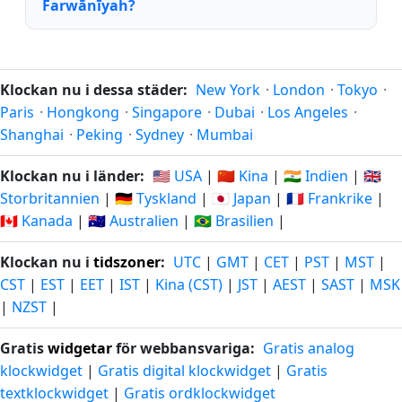
Farwānīyah?
Klockan nu i dessa städer:
New York
·
London
·
Tokyo
·
Paris
·
Hongkong
·
Singapore
·
Dubai
·
Los Angeles
·
Shanghai
·
Peking
·
Sydney
·
Mumbai
Klockan nu i länder:
🇺🇸 USA
|
🇨🇳 Kina
|
🇮🇳 Indien
|
🇬🇧
Storbritannien
|
🇩🇪 Tyskland
|
🇯🇵 Japan
|
🇫🇷 Frankrike
|
🇨🇦 Kanada
|
🇦🇺 Australien
|
🇧🇷 Brasilien
|
Klockan nu i
tidszoner
:
UTC
|
GMT
|
CET
|
PST
|
MST
|
CST
|
EST
|
EET
|
IST
|
Kina (CST)
|
JST
|
AEST
|
SAST
|
MSK
|
NZST
|
Gratis
widgetar
för webbansvariga:
Gratis analog
klockwidget
|
Gratis digital klockwidget
|
Gratis
textklockwidget
|
Gratis ordklockwidget