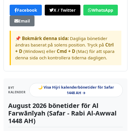
Facebook
X / Twitter
WhatsApp
Email
📌 Bokmärk denna sida:
Dagliga bönetider
ändras baserat på solens position. Tryck på
Ctrl
+ D
(Windows) eller
Cmd + D
(Mac) för att spara
denna sida och kontrollera tiderna dagligen.
🌙 Visa Hijri kalenderbönetider för Safar
BYT
KALENDER
1448 AH →
August 2026 bönetider för Al
Farwānīyah (Safar - Rabi Al-Awwal
1448 AH)