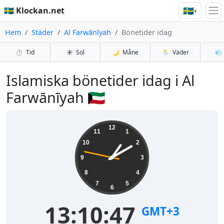
🇸🇪
🇸🇪 Klockan.net
▾
Hem
Städer
Al Farwānīyah
Bönetider idag
⏱️
Tid
☀️
Sol
🌙
Måne
🌦️
Väder
💨
Islamiska bönetider idag i Al
Farwānīyah 🇰🇼
12
11
1
10
2
9
3
8
4
7
5
6
13:10:47
GMT+3