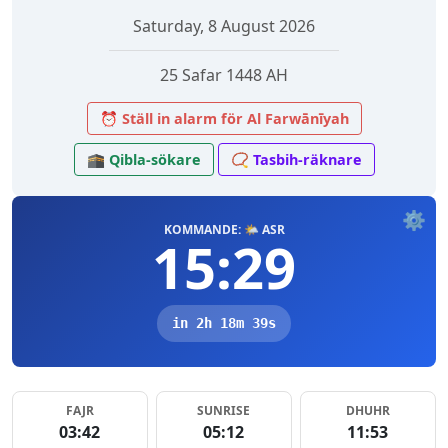
Saturday, 8 August 2026
25 Safar 1448 AH
⏰ Ställ in alarm för Al Farwānīyah
🕋 Qibla-sökare
📿 Tasbih-räknare
⚙️
KOMMANDE: 🌤️ ASR
15:29
in 2h 18m 39s
FAJR
SUNRISE
DHUHR
03:42
05:12
11:53