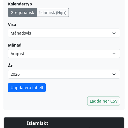
Kalendertyp
Gregoriansk
Islamisk (Hijri)
Visa
Månad
År
Uppdatera tabell
Ladda ner CSV
Islamiskt