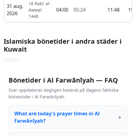
18 Rabi’ al-
31 aug.
04:00
05:24
11:48
15:
Awwal
2026
1448
Islamiska bönetider i andra städer i
Kuwait
Bönetider i Al Farwānīyah — FAQ
Svar uppdateras dagligen baserat på dagens faktiska
bönestider i Al Farwānīyah.
What are today's prayer times in Al
Farwānīyah?