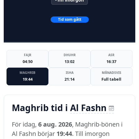
Tid som gått
FAJR
DHUHR
ASR
04:50
13:02
16:37
MAGHRIB
ISHA
MÅNADSVIS
19:44
21:14
Full tabell
Maghrib tid i
Al Fashn
För idag,
6 aug. 2026
, Maghrib-bönen i
Al Fashn börjar
19:44
. Till imorgon