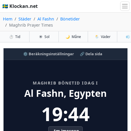
🇸🇪 Klockan.net
Hem
Städer
Al Fashn
Bönetider
Maghrib Prayer Times
⏱️
Tid
☀️
Sol
🌙
Måne
🌦️
Väder
💨
⚙️ Beräkningsinställningar
🔗 Dela sida
MAGHRIB BÖNETID IDAG I
Al Fashn, Egypten
19:44
-1m imorgon