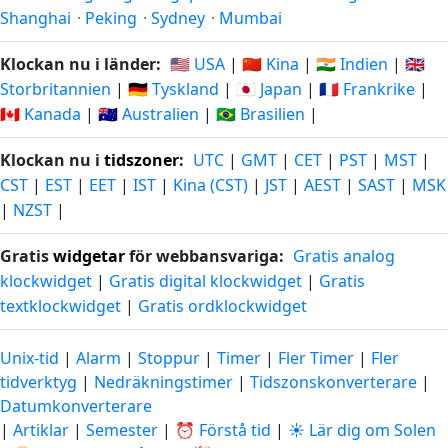
Shanghai
·
Peking
·
Sydney
·
Mumbai
Klockan nu i länder:
🇺🇸 USA
|
🇨🇳 Kina
|
🇮🇳 Indien
|
🇬🇧
Storbritannien
|
🇩🇪 Tyskland
|
🇯🇵 Japan
|
🇫🇷 Frankrike
|
🇨🇦 Kanada
|
🇦🇺 Australien
|
🇧🇷 Brasilien
|
Klockan nu i
tidszoner
:
UTC
|
GMT
|
CET
|
PST
|
MST
|
CST
|
EST
|
EET
|
IST
|
Kina (CST)
|
JST
|
AEST
|
SAST
|
MSK
|
NZST
|
Gratis
widgetar
för webbansvariga:
Gratis analog
klockwidget
|
Gratis digital klockwidget
|
Gratis
textklockwidget
|
Gratis ordklockwidget
Unix-tid
|
Alarm
|
Stoppur
|
Timer
|
Fler Timer
|
Fler
tidverktyg
|
Nedräkningstimer
|
Tidszonskonverterare
|
Datumkonverterare
|
Artiklar
|
Semester
|
⏰ Förstå tid
|
☀️ Lär dig om Solen