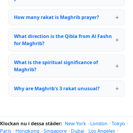
How many rakat is Maghrib prayer?
What direction is the Qibla from Al Fashn
for Maghrib?
What is the spiritual significance of
Maghrib?
Why are Maghrib's 3 rakat unusual?
Klockan nu i dessa städer:
New York
·
London
·
Tokyo
·
Paris
·
Hongkong
·
Singapore
·
Dubai
·
Los Angeles
·