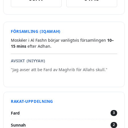
FÖRSAMLING (IQAMAH)
Moskéer i Al Fashn börjar vanligtvis församlingen
10–
15 mins
efter Adhan.
AVSIKT (NIYYAH)
"Jag avser att be Fard av Maghrib för Allahs skull."
RAKAT-UPPDELNING
Fard
3
Sunnah
2