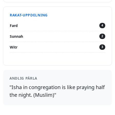
RAKAT-UPPDELNING
Fard
4
Sunnah
2
Witr
3
ANDLIG PÄRLA
"Isha in congregation is like praying half
the night. (Muslim)"