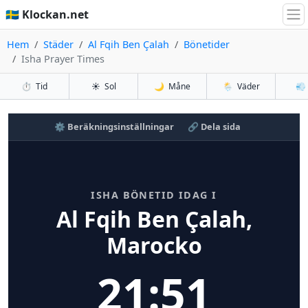
🇸🇪 Klockan.net
Hem
Städer
Al Fqih Ben Çalah
Bönetider
Isha Prayer Times
⏱️
Tid
☀️
Sol
🌙
Måne
🌦️
Väder
💨
⚙️ Beräkningsinställningar
🔗 Dela sida
ISHA BÖNETID IDAG I
Al Fqih Ben Çalah,
Marocko
21:51