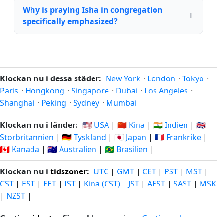
Why is praying Isha in congregation
specifically emphasized?
Klockan nu i dessa städer:
New York
·
London
·
Tokyo
·
Paris
·
Hongkong
·
Singapore
·
Dubai
·
Los Angeles
·
Shanghai
·
Peking
·
Sydney
·
Mumbai
Klockan nu i länder:
🇺🇸 USA
|
🇨🇳 Kina
|
🇮🇳 Indien
|
🇬🇧
Storbritannien
|
🇩🇪 Tyskland
|
🇯🇵 Japan
|
🇫🇷 Frankrike
|
🇨🇦 Kanada
|
🇦🇺 Australien
|
🇧🇷 Brasilien
|
Klockan nu i
tidszoner
:
UTC
|
GMT
|
CET
|
PST
|
MST
|
CST
|
EST
|
EET
|
IST
|
Kina (CST)
|
JST
|
AEST
|
SAST
|
MSK
|
NZST
|