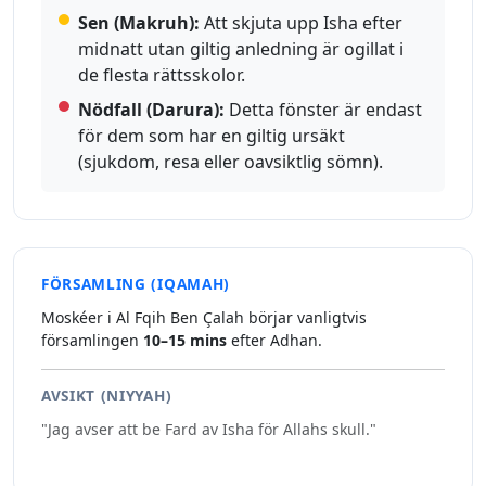
Sen (Makruh):
Att skjuta upp Isha efter
midnatt utan giltig anledning är ogillat i
de flesta rättsskolor.
Nödfall (Darura):
Detta fönster är endast
för dem som har en giltig ursäkt
(sjukdom, resa eller oavsiktlig sömn).
FÖRSAMLING (IQAMAH)
Moskéer i Al Fqih Ben Çalah börjar vanligtvis
församlingen
10–15 mins
efter Adhan.
AVSIKT (NIYYAH)
"Jag avser att be Fard av Isha för Allahs skull."