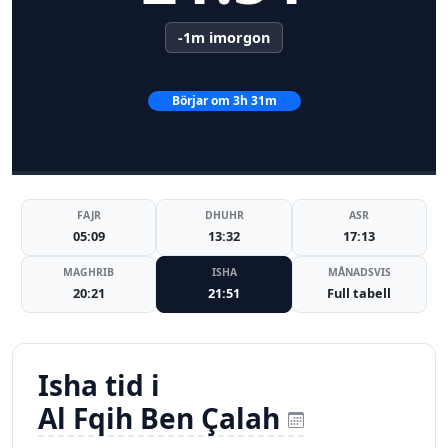
-1m imorgon
Börjar om 3h 31m
FAJR
DHUHR
ASR
05:09
13:32
17:13
MAGHRIB
ISHA
MÅNADSVIS
20:21
21:51
Full tabell
Isha tid i
Al Fqih Ben Çalah