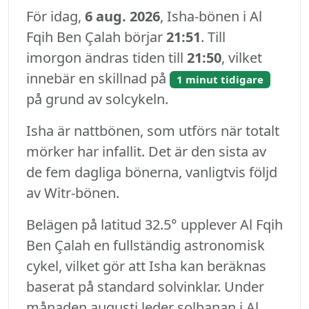
För idag,
6 aug. 2026
, Isha-bönen i Al
Fqih Ben Çalah börjar
21:51
. Till
imorgon ändras tiden till
21:50
, vilket
innebär en skillnad på
1 minut tidigare
på grund av solcykeln.
Isha är nattbönen, som utförs när totalt
mörker har infallit. Det är den sista av
de fem dagliga bönerna, vanligtvis följd
av Witr-bönen.
Belägen på latitud 32.5° upplever Al Fqih
Ben Çalah en fullständig astronomisk
cykel, vilket gör att Isha kan beräknas
baserat på standard solvinklar. Under
månaden augusti leder solbanan i Al