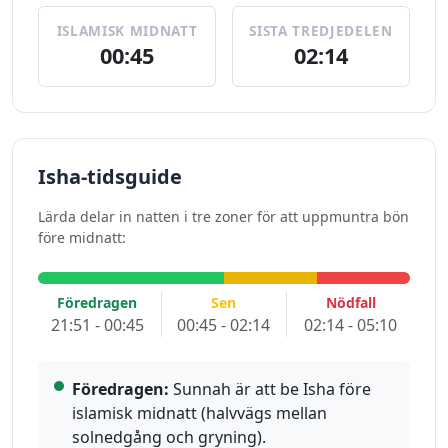
ISLAMISK MIDNATT
SISTA TREDJEDELEN
00:45
02:14
Isha-tidsguide
Lärda delar in natten i tre zoner för att uppmuntra bön
före midnatt:
Föredragen
Sen
Nödfall
21:51 - 00:45
00:45 - 02:14
02:14 - 05:10
Föredragen:
Sunnah är att be Isha före
islamisk midnatt (halvvägs mellan
solnedgång och gryning).