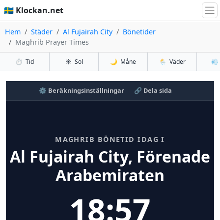
🇸🇪 Klockan.net
Hem
Städer
Al Fujairah City
Bönetider
Maghrib Prayer Times
⏱️
Tid
☀️
Sol
🌙
Måne
🌦️
Väder
💨
⚙️ Beräkningsinställningar
🔗 Dela sida
MAGHRIB BÖNETID IDAG I
Al Fujairah City, Förenade
Arabemiraten
18:57