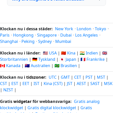
Klockan nu i dessa städer:
New York
·
London
·
Tokyo
·
Paris
·
Hongkong
·
Singapore
·
Dubai
·
Los Angeles
·
Shanghai
·
Peking
·
Sydney
·
Mumbai
Klockan nu i länder:
🇺🇸 USA
|
🇨🇳 Kina
|
🇮🇳 Indien
|
🇬🇧
Storbritannien
|
🇩🇪 Tyskland
|
🇯🇵 Japan
|
🇫🇷 Frankrike
|
🇨🇦 Kanada
|
🇦🇺 Australien
|
🇧🇷 Brasilien
|
Klockan nu i
tidszoner
:
UTC
|
GMT
|
CET
|
PST
|
MST
|
CST
|
EST
|
EET
|
IST
|
Kina (CST)
|
JST
|
AEST
|
SAST
|
MSK
|
NZST
|
Gratis
widgetar
för webbansvariga:
Gratis analog
klockwidget
|
Gratis digital klockwidget
|
Gratis