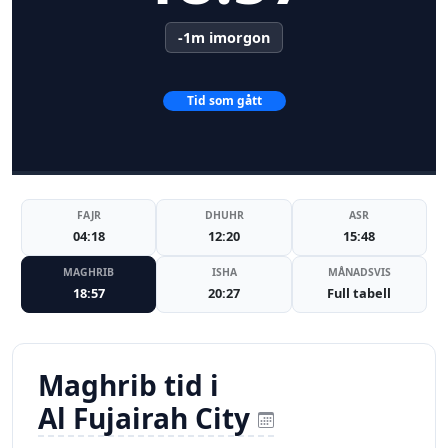
-1m imorgon
Tid som gått
FAJR
DHUHR
ASR
04:18
12:20
15:48
MAGHRIB
ISHA
MÅNADSVIS
18:57
20:27
Full tabell
Maghrib tid i
Al Fujairah City