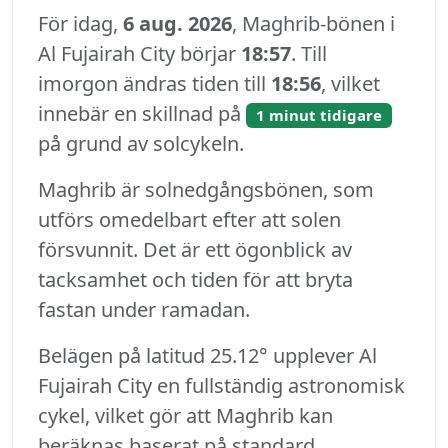
För idag,
6 aug. 2026
, Maghrib-bönen i
Al Fujairah City börjar
18:57
. Till
imorgon ändras tiden till
18:56
, vilket
innebär en skillnad på
1 minut tidigare
på grund av solcykeln.
Maghrib är solnedgångsbönen, som
utförs omedelbart efter att solen
försvunnit. Det är ett ögonblick av
tacksamhet och tiden för att bryta
fastan under ramadan.
Belägen på latitud 25.12° upplever Al
Fujairah City en fullständig astronomisk
cykel, vilket gör att Maghrib kan
beräknas baserat på standard