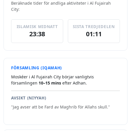
Beräknade tider för andliga aktiviteter i Al Fujairah
City:
ISLAMISK MIDNATT
SISTA TREDJEDELEN
23:38
01:11
FÖRSAMLING (IQAMAH)
Moskéer i Al Fujairah City börjar vanligtvis
församlingen
10–15 mins
efter Adhan.
AVSIKT (NIYYAH)
"Jag avser att be Fard av Maghrib för Allahs skull."