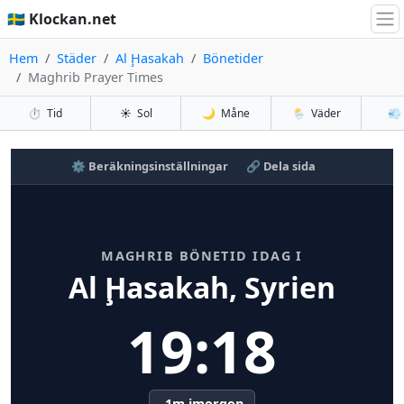
🇸🇪 Klockan.net
Hem
Städer
Al Ḩasakah
Bönetider
Maghrib Prayer Times
⏱️
Tid
☀️
Sol
🌙
Måne
🌦️
Väder
💨
⚙️ Beräkningsinställningar
🔗 Dela sida
MAGHRIB BÖNETID IDAG I
Al Ḩasakah, Syrien
19:18
-1m imorgon