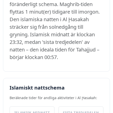
föränderligt schema. Maghrib-tiden
flyttas 1 minut(er) tidigare till imorgon.
Den islamiska natten i Al Ḩasakah
sträcker sig från solnedgång till
gryning. Islamisk midnatt är klockan
23:32, medan 'sista tredjedelen' av
natten – den ideala tiden för Tahajjud –
börjar klockan 00:57.
Islamiskt nattschema
Beräknade tider för andliga aktiviteter i Al Ḩasakah:
ISLAMISK MIDNATT
SISTA TREDJEDELEN