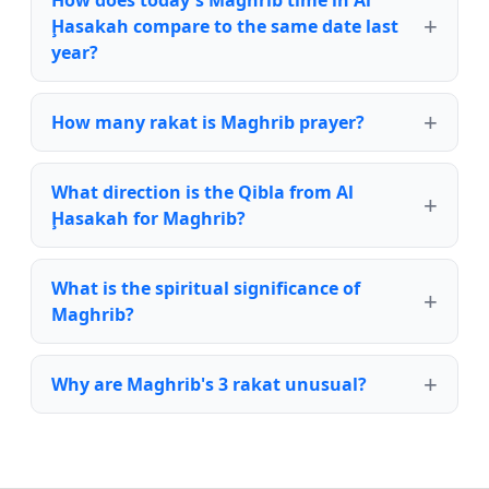
How does today's Maghrib time in Al
Ḩasakah compare to the same date last
year?
How many rakat is Maghrib prayer?
What direction is the Qibla from Al
Ḩasakah for Maghrib?
What is the spiritual significance of
Maghrib?
Why are Maghrib's 3 rakat unusual?