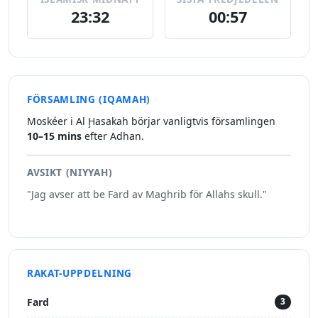
23:32
00:57
FÖRSAMLING (IQAMAH)
Moskéer i Al Ḩasakah börjar vanligtvis församlingen
10–15 mins
efter Adhan.
AVSIKT (NIYYAH)
"Jag avser att be Fard av Maghrib för Allahs skull."
RAKAT-UPPDELNING
Fard
3