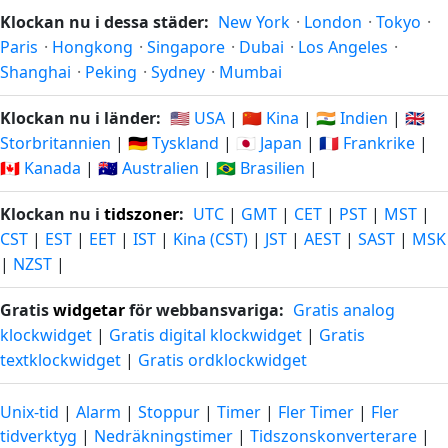
Klockan nu i dessa städer:
New York
·
London
·
Tokyo
·
Paris
·
Hongkong
·
Singapore
·
Dubai
·
Los Angeles
·
Shanghai
·
Peking
·
Sydney
·
Mumbai
Klockan nu i länder:
🇺🇸 USA
|
🇨🇳 Kina
|
🇮🇳 Indien
|
🇬🇧
Storbritannien
|
🇩🇪 Tyskland
|
🇯🇵 Japan
|
🇫🇷 Frankrike
|
🇨🇦 Kanada
|
🇦🇺 Australien
|
🇧🇷 Brasilien
|
Klockan nu i
tidszoner
:
UTC
|
GMT
|
CET
|
PST
|
MST
|
CST
|
EST
|
EET
|
IST
|
Kina (CST)
|
JST
|
AEST
|
SAST
|
MSK
|
NZST
|
Gratis
widgetar
för webbansvariga:
Gratis analog
klockwidget
|
Gratis digital klockwidget
|
Gratis
textklockwidget
|
Gratis ordklockwidget
Unix-tid
|
Alarm
|
Stoppur
|
Timer
|
Fler Timer
|
Fler
tidverktyg
|
Nedräkningstimer
|
Tidszonskonverterare
|