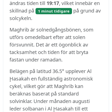
ändras tiden till
19:17
, vilket innebär en
skillnad på
på grund av
1 minut tidigare
solcykeln.
Maghrib är solnedgångsbönen, som
utförs omedelbart efter att solen
försvunnit. Det är ett ögonblick av
tacksamhet och tiden för att bryta
fastan under ramadan.
Belägen på latitud 36.5° upplever Al
Ḩasakah en fullständig astronomisk
cykel, vilket gör att Maghrib kan
beräknas baserat på standard
solvinklar. Under månaden augusti
leder solbanan i Al Ḩasakah till ett