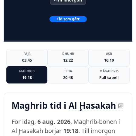
Tid som gått
FAJR
DHUHR
ASR
03:45
12:22
16:10
MAGHRIB
ISHA
MÅNADSVIS
19:18
20:48
Full tabell
Maghrib tid i
Al Ḩasakah
För idag,
6 aug. 2026
, Maghrib-bönen i
Al Ḩasakah börjar
19:18
. Till imorgon