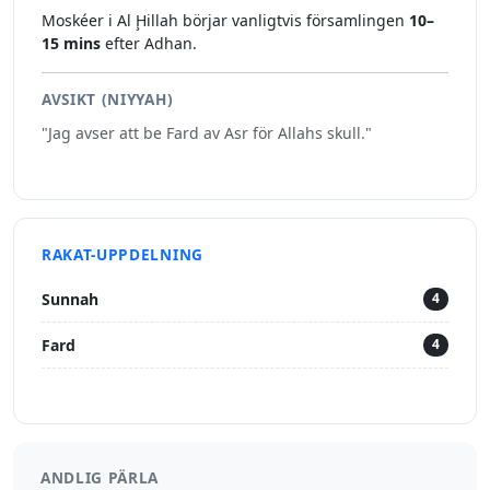
Moskéer i Al Ḩillah börjar vanligtvis församlingen
10–
15 mins
efter Adhan.
AVSIKT (NIYYAH)
"Jag avser att be Fard av Asr för Allahs skull."
RAKAT-UPPDELNING
Sunnah
4
Fard
4
ANDLIG PÄRLA