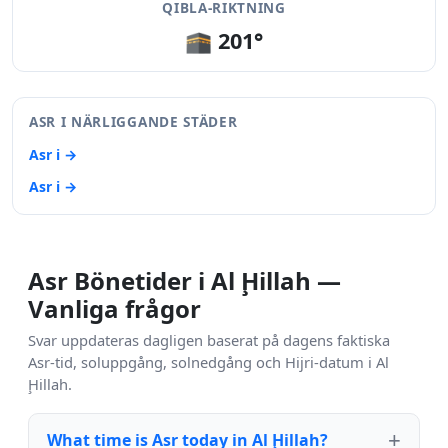
QIBLA-RIKTNING
🕋 201°
ASR I NÄRLIGGANDE STÄDER
Asr i →
Asr i →
Asr Bönetider i Al Ḩillah —
Vanliga frågor
Svar uppdateras dagligen baserat på dagens faktiska
Asr-tid, soluppgång, solnedgång och Hijri-datum i Al
Ḩillah.
What time is Asr today in Al Ḩillah?