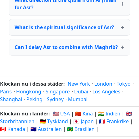
What direction is the Qibla from Al Ḩillah
for Asr?
What is the spiritual significance of Asr?
Can I delay Asr to combine with Maghrib?
Klockan nu i dessa städer:
New York
·
London
·
Tokyo
·
Paris
·
Hongkong
·
Singapore
·
Dubai
·
Los Angeles
·
Shanghai
·
Peking
·
Sydney
·
Mumbai
Klockan nu i länder:
🇺🇸 USA
|
🇨🇳 Kina
|
🇮🇳 Indien
|
🇬🇧
Storbritannien
|
🇩🇪 Tyskland
|
🇯🇵 Japan
|
🇫🇷 Frankrike
|
🇨🇦 Kanada
|
🇦🇺 Australien
|
🇧🇷 Brasilien
|