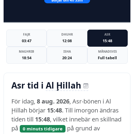
Börjar om 4h 53m
FAJR
DHUHR
ASR
03:47
12:08
15:48
MAGHRIB
ISHA
MÅNADSVIS
18:54
20:24
Full tabell
Asr tid i
Al Ḩillah
För idag,
8 aug. 2026
, Asr-bönen i Al
Ḩillah börjar
15:48
. Till imorgon ändras
tiden till
15:48
, vilket innebär en skillnad
på
på grund av
0 minuts tidigare