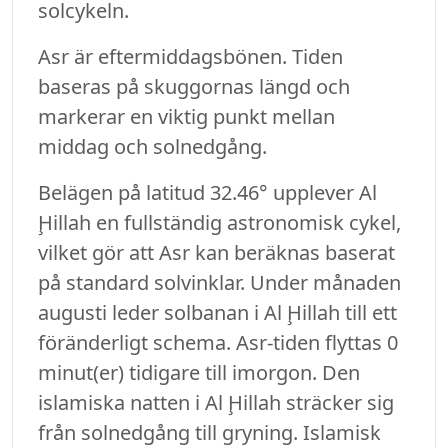
solcykeln.
Asr är eftermiddagsbönen. Tiden
baseras på skuggornas längd och
markerar en viktig punkt mellan
middag och solnedgång.
Belägen på latitud 32.46° upplever Al
Ḩillah en fullständig astronomisk cykel,
vilket gör att Asr kan beräknas baserat
på standard solvinklar. Under månaden
augusti leder solbanan i Al Ḩillah till ett
föränderligt schema. Asr-tiden flyttas 0
minut(er) tidigare till imorgon. Den
islamiska natten i Al Ḩillah sträcker sig
från solnedgång till gryning. Islamisk