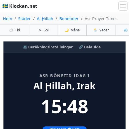
🇸🇪 Klockan.net
Hem
Städer
Al Ḩillah
Bönetider
Asr Prayer Times
⏱️
Tid
☀️
Sol
🌙
Måne
🌦️
Väder
💨
⚙️ Beräkningsinställningar
🔗 Dela sida
ASR BÖNETID IDAG I
Al Ḩillah, Irak
15:48