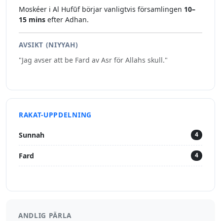
Moskéer i Al Hufūf börjar vanligtvis församlingen
10–
15 mins
efter Adhan.
AVSIKT (NIYYAH)
"Jag avser att be Fard av Asr för Allahs skull."
RAKAT-UPPDELNING
Sunnah
4
Fard
4
ANDLIG PÄRLA