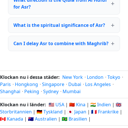
What direction is the Qibla from Al Hufūf
for Asr?
What is the spiritual significance of Asr?
Can I delay Asr to combine with Maghrib?
Klockan nu i dessa städer:
New York
·
London
·
Tokyo
·
Paris
·
Hongkong
·
Singapore
·
Dubai
·
Los Angeles
·
Shanghai
·
Peking
·
Sydney
·
Mumbai
Klockan nu i länder:
🇺🇸 USA
|
🇨🇳 Kina
|
🇮🇳 Indien
|
🇬🇧
Storbritannien
|
🇩🇪 Tyskland
|
🇯🇵 Japan
|
🇫🇷 Frankrike
|
🇨🇦 Kanada
|
🇦🇺 Australien
|
🇧🇷 Brasilien
|