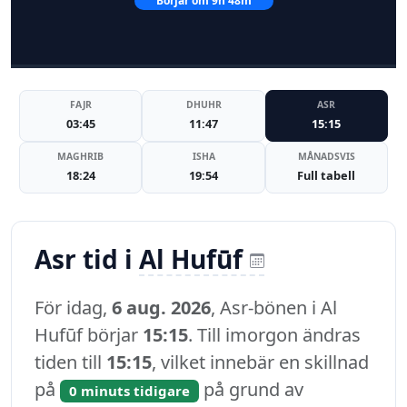
Börjar om 9h 48m
FAJR
DHUHR
ASR
03:45
11:47
15:15
MAGHRIB
ISHA
MÅNADSVIS
18:24
19:54
Full tabell
Asr tid i
Al Hufūf
För idag,
6 aug. 2026
, Asr-bönen i Al
Hufūf börjar
15:15
. Till imorgon ändras
tiden till
15:15
, vilket innebär en skillnad
på
på grund av
0 minuts tidigare