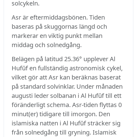
solcykeln.
Asr är eftermiddagsbönen. Tiden
baseras på skuggornas längd och
markerar en viktig punkt mellan
middag och solnedgång.
Belägen på latitud 25.36° upplever Al
Hufūf en fullständig astronomisk cykel,
vilket gör att Asr kan beräknas baserat
på standard solvinklar. Under månaden
augusti leder solbanan i Al Hufūf till ett
föränderligt schema. Asr-tiden flyttas 0
minut(er) tidigare till imorgon. Den
islamiska natten i Al Hufūf sträcker sig
från solnedgång till gryning. Islamisk