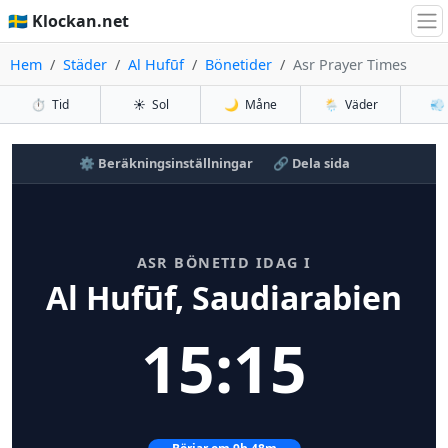
🇸🇪 Klockan.net
Hem
Städer
Al Hufūf
Bönetider
Asr Prayer Times
⏱️
Tid
☀️
Sol
🌙
Måne
🌦️
Väder
💨
⚙️ Beräkningsinställningar
🔗 Dela sida
ASR BÖNETID IDAG I
Al Hufūf, Saudiarabien
15:15