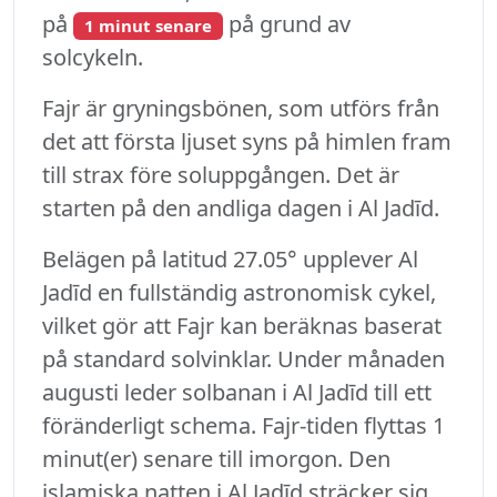
på
på grund av
1 minut senare
solcykeln.
Fajr är gryningsbönen, som utförs från
det att första ljuset syns på himlen fram
till strax före soluppgången. Det är
starten på den andliga dagen i Al Jadīd.
Belägen på latitud 27.05° upplever Al
Jadīd en fullständig astronomisk cykel,
vilket gör att Fajr kan beräknas baserat
på standard solvinklar. Under månaden
augusti leder solbanan i Al Jadīd till ett
föränderligt schema. Fajr-tiden flyttas 1
minut(er) senare till imorgon. Den
islamiska natten i Al Jadīd sträcker sig