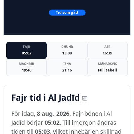
Tid som gått
FAJR
DHUHR
ASR
05:02
13:08
16:39
MAGHRIB
ISHA
MÅNADSVIS
19:46
21:16
Full tabell
Fajr tid i
Al Jadīd
För idag,
8 aug. 2026
, Fajr-bönen i Al
Jadīd börjar
05:02
. Till imorgon ändras
tiden till
05:03
, vilket innebär en skillnad