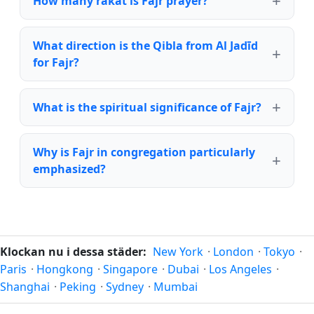
How many rakat is Fajr prayer?
What direction is the Qibla from Al Jadīd
for Fajr?
What is the spiritual significance of Fajr?
Why is Fajr in congregation particularly
emphasized?
Klockan nu i dessa städer:
New York
·
London
·
Tokyo
·
Paris
·
Hongkong
·
Singapore
·
Dubai
·
Los Angeles
·
Shanghai
·
Peking
·
Sydney
·
Mumbai