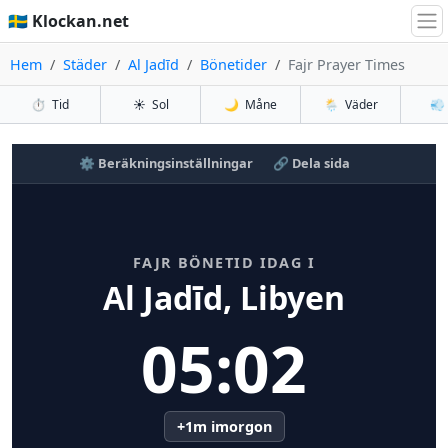
🇸🇪 Klockan.net
Hem
Städer
Al Jadīd
Bönetider
Fajr Prayer Times
⏱️
Tid
☀️
Sol
🌙
Måne
🌦️
Väder
💨
⚙️ Beräkningsinställningar
🔗 Dela sida
FAJR BÖNETID IDAG I
Al Jadīd, Libyen
05:02
+1m imorgon