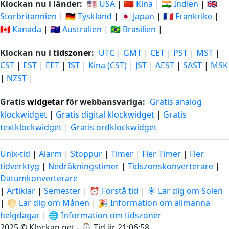
Klockan nu i länder:
🇺🇸 USA
|
🇨🇳 Kina
|
🇮🇳 Indien
|
🇬🇧
Storbritannien
|
🇩🇪 Tyskland
|
🇯🇵 Japan
|
🇫🇷 Frankrike
|
🇨🇦 Kanada
|
🇦🇺 Australien
|
🇧🇷 Brasilien
|
Klockan nu i
tidszoner
:
UTC
|
GMT
|
CET
|
PST
|
MST
|
CST
|
EST
|
EET
|
IST
|
Kina (CST)
|
JST
|
AEST
|
SAST
|
MSK
|
NZST
|
Gratis
widgetar
för webbansvariga:
Gratis analog
klockwidget
|
Gratis digital klockwidget
|
Gratis
textklockwidget
|
Gratis ordklockwidget
Unix-tid
|
Alarm
|
Stoppur
|
Timer
|
Fler Timer
|
Fler
tidverktyg
|
Nedräkningstimer
|
Tidszonskonverterare
|
Datumkonverterare
|
Artiklar
|
Semester
|
⏰ Förstå tid
|
☀️ Lär dig om Solen
|
🌕 Lär dig om Månen
|
🎉 Information om allmänna
helgdagar
|
🌐 Information om tidszoner
2025 © Klockan.net - ⌚
Tid är 21:06:59