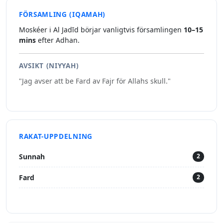
FÖRSAMLING (IQAMAH)
Moskéer i Al Jadīd börjar vanligtvis församlingen
10–15
mins
efter Adhan.
AVSIKT (NIYYAH)
"Jag avser att be Fard av Fajr för Allahs skull."
RAKAT-UPPDELNING
Sunnah
2
Fard
2