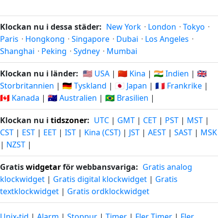
Klockan nu i dessa städer:
New York
·
London
·
Tokyo
·
Paris
·
Hongkong
·
Singapore
·
Dubai
·
Los Angeles
·
Shanghai
·
Peking
·
Sydney
·
Mumbai
Klockan nu i länder:
🇺🇸 USA
|
🇨🇳 Kina
|
🇮🇳 Indien
|
🇬🇧
Storbritannien
|
🇩🇪 Tyskland
|
🇯🇵 Japan
|
🇫🇷 Frankrike
|
🇨🇦 Kanada
|
🇦🇺 Australien
|
🇧🇷 Brasilien
|
Klockan nu i
tidszoner
:
UTC
|
GMT
|
CET
|
PST
|
MST
|
CST
|
EST
|
EET
|
IST
|
Kina (CST)
|
JST
|
AEST
|
SAST
|
MSK
|
NZST
|
Gratis
widgetar
för webbansvariga:
Gratis analog
klockwidget
|
Gratis digital klockwidget
|
Gratis
textklockwidget
|
Gratis ordklockwidget
Unix-tid
|
Alarm
|
Stoppur
|
Timer
|
Fler Timer
|
Fler