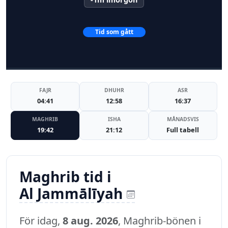
Tid som gått
FAJR
DHUHR
ASR
04:41
12:58
16:37
MAGHRIB
ISHA
MÅNADSVIS
19:42
21:12
Full tabell
Maghrib tid i
Al Jammālīyah
För idag,
8 aug. 2026
, Maghrib-bönen i