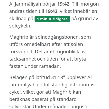
Al Jammālīyah börjar
19:42
. Till imorgon
ändras tiden till
19:42
, vilket innebär en
skillnad på
på grund av
1 minut tidigare
solcykeln.
Maghrib är solnedgångsbönen, som
utförs omedelbart efter att solen
försvunnit. Det är ett ögonblick av
tacksamhet och tiden för att bryta
fastan under ramadan.
Belägen på latitud 31.18° upplever Al
Jammālīyah en fullständig astronomisk
cykel, vilket gör att Maghrib kan
beräknas baserat på standard
solvinklar. Under månaden augusti