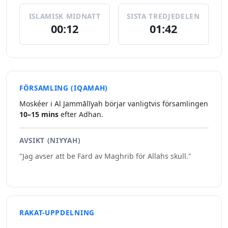
ISLAMISK MIDNATT
SISTA TREDJEDELEN
00:12
01:42
FÖRSAMLING (IQAMAH)
Moskéer i Al Jammālīyah börjar vanligtvis församlingen
10–15 mins
efter Adhan.
AVSIKT (NIYYAH)
"Jag avser att be Fard av Maghrib för Allahs skull."
RAKAT-UPPDELNING