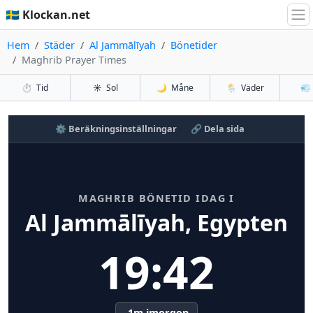
🇸🇪 Klockan.net
Hem
Städer
Al Jammālīyah
Bönetider
Maghrib Prayer Times
⏱️
Tid
☀️
Sol
🌙
Måne
🌦️
Väder
💨
⚙️ Beräkningsinställningar
🔗 Dela sida
MAGHRIB BÖNETID IDAG I
Al Jammālīyah, Egypten
19:42
-1m imorgon