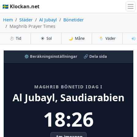
🇸🇪 Klockan.net
Hem
Städer
Al Jubayl
Bönetider
Maghrib Prayer Times
⏱️
Tid
☀️
Sol
🌙
Måne
🌦️
Väder
💨
⚙️ Beräkningsinställningar
🔗 Dela sida
MAGHRIB BÖNETID IDAG I
Al Jubayl, Saudiarabien
18:26
-1m imorgon