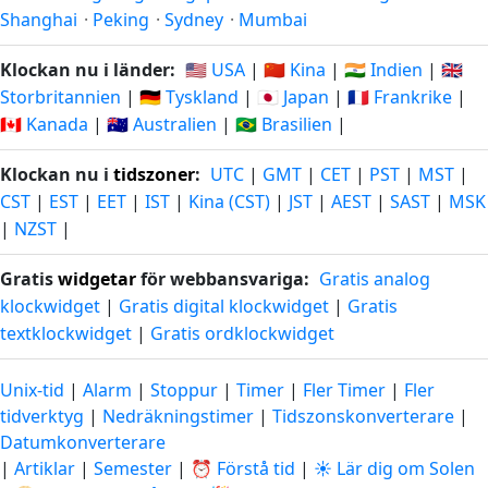
Shanghai
·
Peking
·
Sydney
·
Mumbai
Klockan nu i länder:
🇺🇸 USA
|
🇨🇳 Kina
|
🇮🇳 Indien
|
🇬🇧
Storbritannien
|
🇩🇪 Tyskland
|
🇯🇵 Japan
|
🇫🇷 Frankrike
|
🇨🇦 Kanada
|
🇦🇺 Australien
|
🇧🇷 Brasilien
|
Klockan nu i
tidszoner
:
UTC
|
GMT
|
CET
|
PST
|
MST
|
CST
|
EST
|
EET
|
IST
|
Kina (CST)
|
JST
|
AEST
|
SAST
|
MSK
|
NZST
|
Gratis
widgetar
för webbansvariga:
Gratis analog
klockwidget
|
Gratis digital klockwidget
|
Gratis
textklockwidget
|
Gratis ordklockwidget
Unix-tid
|
Alarm
|
Stoppur
|
Timer
|
Fler Timer
|
Fler
tidverktyg
|
Nedräkningstimer
|
Tidszonskonverterare
|
Datumkonverterare
|
Artiklar
|
Semester
|
⏰ Förstå tid
|
☀️ Lär dig om Solen