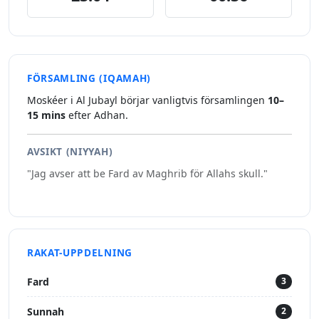
FÖRSAMLING (IQAMAH)
Moskéer i Al Jubayl börjar vanligtvis församlingen
10–
15 mins
efter Adhan.
AVSIKT (NIYYAH)
"Jag avser att be Fard av Maghrib för Allahs skull."
RAKAT-UPPDELNING
Fard
3
Sunnah
2