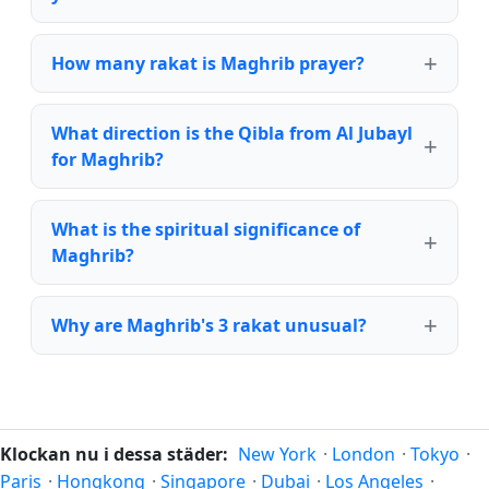
How many rakat is Maghrib prayer?
What direction is the Qibla from Al Jubayl
for Maghrib?
What is the spiritual significance of
Maghrib?
Why are Maghrib's 3 rakat unusual?
Klockan nu i dessa städer:
New York
·
London
·
Tokyo
·
Paris
·
Hongkong
·
Singapore
·
Dubai
·
Los Angeles
·