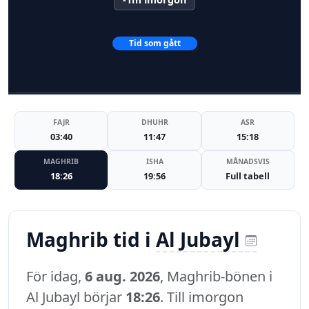
Tid som gått
FAJR
DHUHR
ASR
03:40
11:47
15:18
MAGHRIB
ISHA
MÅNADSVIS
18:26
19:56
Full tabell
Maghrib tid i
Al Jubayl
För idag,
6 aug. 2026
, Maghrib-bönen i
Al Jubayl börjar
18:26
. Till imorgon