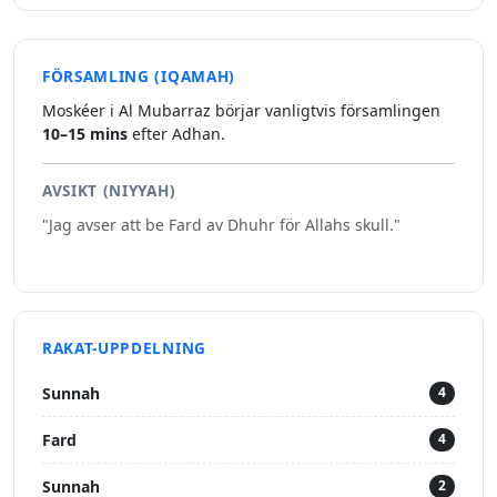
FÖRSAMLING (IQAMAH)
Moskéer i Al Mubarraz börjar vanligtvis församlingen
10–15 mins
efter Adhan.
AVSIKT (NIYYAH)
"Jag avser att be Fard av Dhuhr för Allahs skull."
RAKAT-UPPDELNING
Sunnah
4
Fard
4
Sunnah
2