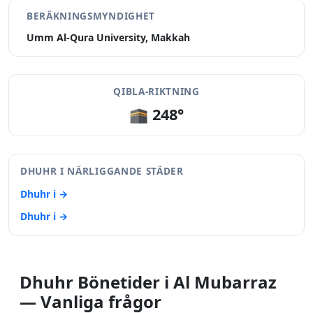
BERÄKNINGSMYNDIGHET
Umm Al-Qura University, Makkah
QIBLA-RIKTNING
🕋 248°
DHUHR I NÄRLIGGANDE STÄDER
Dhuhr i →
Dhuhr i →
Dhuhr Bönetider i Al Mubarraz
— Vanliga frågor