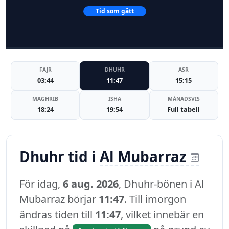
Tid som gått
FAJR
DHUHR
ASR
03:44
11:47
15:15
MAGHRIB
ISHA
MÅNADSVIS
18:24
19:54
Full tabell
Dhuhr tid i
Al Mubarraz
För idag,
6 aug. 2026
, Dhuhr-bönen i Al
Mubarraz börjar
11:47
. Till imorgon
ändras tiden till
11:47
, vilket innebär en