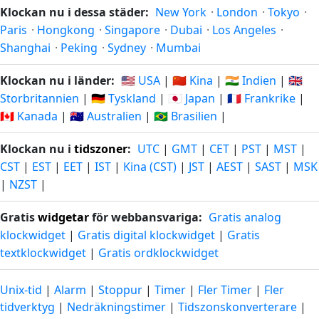
Klockan nu i dessa städer:
New York
·
London
·
Tokyo
·
Paris
·
Hongkong
·
Singapore
·
Dubai
·
Los Angeles
·
Shanghai
·
Peking
·
Sydney
·
Mumbai
Klockan nu i länder:
🇺🇸 USA
|
🇨🇳 Kina
|
🇮🇳 Indien
|
🇬🇧
Storbritannien
|
🇩🇪 Tyskland
|
🇯🇵 Japan
|
🇫🇷 Frankrike
|
🇨🇦 Kanada
|
🇦🇺 Australien
|
🇧🇷 Brasilien
|
Klockan nu i
tidszoner
:
UTC
|
GMT
|
CET
|
PST
|
MST
|
CST
|
EST
|
EET
|
IST
|
Kina (CST)
|
JST
|
AEST
|
SAST
|
MSK
|
NZST
|
Gratis
widgetar
för webbansvariga:
Gratis analog
klockwidget
|
Gratis digital klockwidget
|
Gratis
textklockwidget
|
Gratis ordklockwidget
Unix-tid
|
Alarm
|
Stoppur
|
Timer
|
Fler Timer
|
Fler
tidverktyg
|
Nedräkningstimer
|
Tidszonskonverterare
|