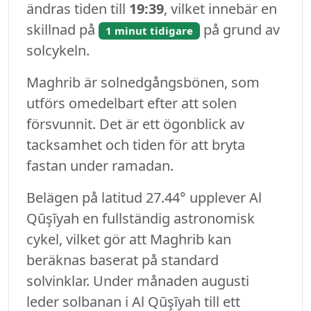
ändras tiden till
19:39
, vilket innebär en
skillnad på
på grund av
1 minut tidigare
solcykeln.
Maghrib är solnedgångsbönen, som
utförs omedelbart efter att solen
försvunnit. Det är ett ögonblick av
tacksamhet och tiden för att bryta
fastan under ramadan.
Belägen på latitud 27.44° upplever Al
Qūşīyah en fullständig astronomisk
cykel, vilket gör att Maghrib kan
beräknas baserat på standard
solvinklar. Under månaden augusti
leder solbanan i Al Qūşīyah till ett