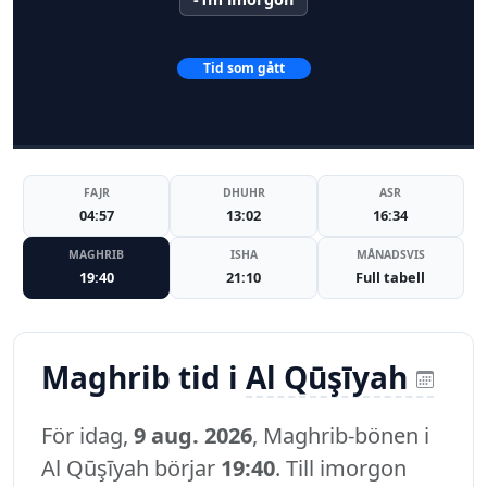
Tid som gått
FAJR
DHUHR
ASR
04:57
13:02
16:34
MAGHRIB
ISHA
MÅNADSVIS
19:40
21:10
Full tabell
Maghrib tid i
Al Qūşīyah
För idag,
9 aug. 2026
, Maghrib-bönen i
Al Qūşīyah börjar
19:40
. Till imorgon