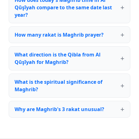
How does today's Maghrib time in Al
Qūşīyah compare to the same date last
year?
How many rakat is Maghrib prayer?
What direction is the Qibla from Al
Qūşīyah for Maghrib?
What is the spiritual significance of
Maghrib?
Why are Maghrib's 3 rakat unusual?