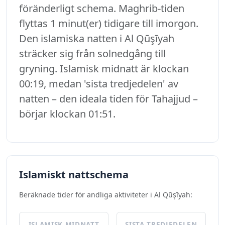
föränderligt schema. Maghrib-tiden
flyttas 1 minut(er) tidigare till imorgon.
Den islamiska natten i Al Qūşīyah
sträcker sig från solnedgång till
gryning. Islamisk midnatt är klockan
00:19, medan 'sista tredjedelen' av
natten – den ideala tiden för Tahajjud –
börjar klockan 01:51.
Islamiskt nattschema
Beräknade tider för andliga aktiviteter i Al Qūşīyah:
ISLAMISK MIDNATT
SISTA TREDJEDELEN