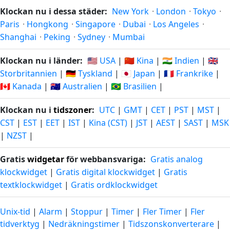
Klockan nu i dessa städer:
New York
·
London
·
Tokyo
·
Paris
·
Hongkong
·
Singapore
·
Dubai
·
Los Angeles
·
Shanghai
·
Peking
·
Sydney
·
Mumbai
Klockan nu i länder:
🇺🇸 USA
|
🇨🇳 Kina
|
🇮🇳 Indien
|
🇬🇧
Storbritannien
|
🇩🇪 Tyskland
|
🇯🇵 Japan
|
🇫🇷 Frankrike
|
🇨🇦 Kanada
|
🇦🇺 Australien
|
🇧🇷 Brasilien
|
Klockan nu i
tidszoner
:
UTC
|
GMT
|
CET
|
PST
|
MST
|
CST
|
EST
|
EET
|
IST
|
Kina (CST)
|
JST
|
AEST
|
SAST
|
MSK
|
NZST
|
Gratis
widgetar
för webbansvariga:
Gratis analog
klockwidget
|
Gratis digital klockwidget
|
Gratis
textklockwidget
|
Gratis ordklockwidget
Unix-tid
|
Alarm
|
Stoppur
|
Timer
|
Fler Timer
|
Fler
tidverktyg
|
Nedräkningstimer
|
Tidszonskonverterare
|