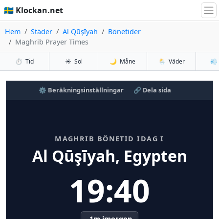
🇸🇪 Klockan.net
Hem
Städer
Al Qūşīyah
Bönetider
Maghrib Prayer Times
⏱️
Tid
☀️
Sol
🌙
Måne
🌦️
Väder
💨
⚙️ Beräkningsinställningar
🔗 Dela sida
MAGHRIB BÖNETID IDAG I
Al Qūşīyah, Egypten
19:40
-1m imorgon