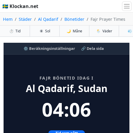
🇸🇪 Klockan.net
Hem
Städer
Al Qadarif
Bönetider
Fajr Prayer Times
⏱️
Tid
☀️
Sol
🌙
Måne
🌦️
Väder
💨
⚙️ Beräkningsinställningar
🔗 Dela sida
FAJR BÖNETID IDAG I
Al Qadarif, Sudan
04:06