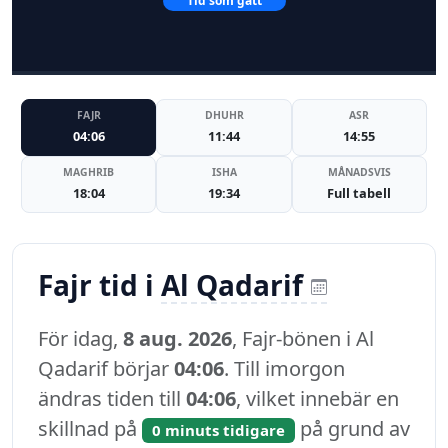
Tid som gått
FAJR
DHUHR
ASR
04:06
11:44
14:55
MAGHRIB
ISHA
MÅNADSVIS
18:04
19:34
Full tabell
Fajr tid i
Al Qadarif
För idag,
8 aug. 2026
, Fajr-bönen i Al
Qadarif börjar
04:06
. Till imorgon
ändras tiden till
04:06
, vilket innebär en
skillnad på
på grund av
0 minuts tidigare