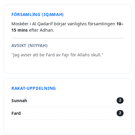
FÖRSAMLING (IQAMAH)
Moskéer i Al Qadarif börjar vanligtvis församlingen
10–
15 mins
efter Adhan.
AVSIKT (NIYYAH)
"Jag avser att be Fard av Fajr för Allahs skull."
RAKAT-UPPDELNING
Sunnah
2
Fard
2