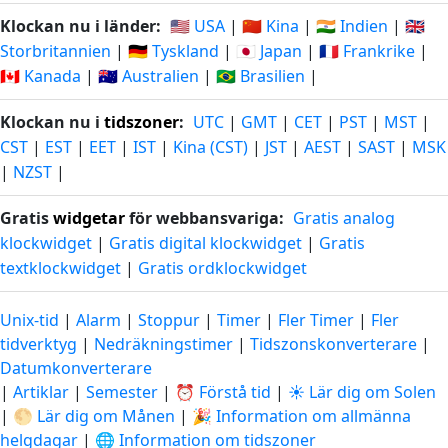
Klockan nu i länder:
🇺🇸 USA
|
🇨🇳 Kina
|
🇮🇳 Indien
|
🇬🇧
Storbritannien
|
🇩🇪 Tyskland
|
🇯🇵 Japan
|
🇫🇷 Frankrike
|
🇨🇦 Kanada
|
🇦🇺 Australien
|
🇧🇷 Brasilien
|
Klockan nu i
tidszoner
:
UTC
|
GMT
|
CET
|
PST
|
MST
|
CST
|
EST
|
EET
|
IST
|
Kina (CST)
|
JST
|
AEST
|
SAST
|
MSK
|
NZST
|
Gratis
widgetar
för webbansvariga:
Gratis analog
klockwidget
|
Gratis digital klockwidget
|
Gratis
textklockwidget
|
Gratis ordklockwidget
Unix-tid
|
Alarm
|
Stoppur
|
Timer
|
Fler Timer
|
Fler
tidverktyg
|
Nedräkningstimer
|
Tidszonskonverterare
|
Datumkonverterare
|
Artiklar
|
Semester
|
⏰ Förstå tid
|
☀️ Lär dig om Solen
|
🌕 Lär dig om Månen
|
🎉 Information om allmänna
helgdagar
|
🌐 Information om tidszoner