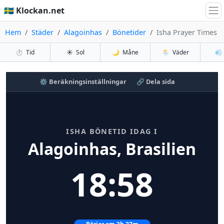
🇸🇪 Klockan.net
Hem
Städer
Alagoinhas
Bönetider
Isha Prayer Times
⏱️
Tid
☀️
Sol
🌙
Måne
🌦️
Väder
💨
⚙️ Beräkningsinställningar
🔗 Dela sida
ISHA BÖNETID IDAG I
Alagoinhas, Brasilien
18:58