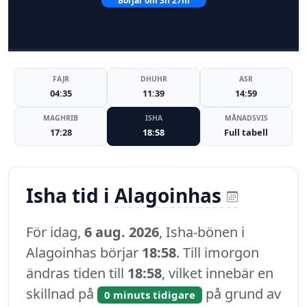
Börjar om 3h 27m
FAJR
DHUHR
ASR
04:35
11:39
14:59
MAGHRIB
ISHA
MÅNADSVIS
17:28
18:58
Full tabell
Isha tid i
Alagoinhas
För idag,
6 aug. 2026
, Isha-bönen i
Alagoinhas börjar
18:58
. Till imorgon
ändras tiden till
18:58
, vilket innebär en
skillnad på
på grund av
0 minuts tidigare