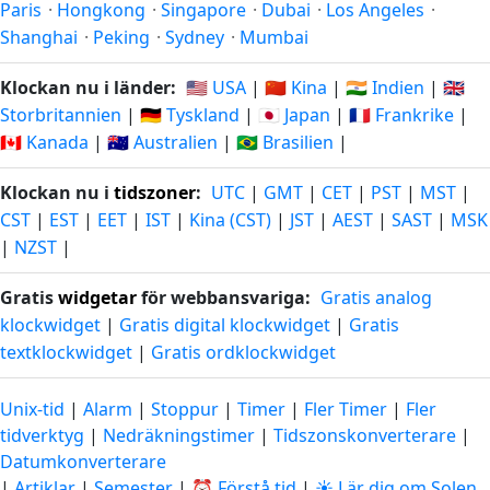
Paris
·
Hongkong
·
Singapore
·
Dubai
·
Los Angeles
·
Shanghai
·
Peking
·
Sydney
·
Mumbai
Klockan nu i länder:
🇺🇸 USA
|
🇨🇳 Kina
|
🇮🇳 Indien
|
🇬🇧
Storbritannien
|
🇩🇪 Tyskland
|
🇯🇵 Japan
|
🇫🇷 Frankrike
|
🇨🇦 Kanada
|
🇦🇺 Australien
|
🇧🇷 Brasilien
|
Klockan nu i
tidszoner
:
UTC
|
GMT
|
CET
|
PST
|
MST
|
CST
|
EST
|
EET
|
IST
|
Kina (CST)
|
JST
|
AEST
|
SAST
|
MSK
|
NZST
|
Gratis
widgetar
för webbansvariga:
Gratis analog
klockwidget
|
Gratis digital klockwidget
|
Gratis
textklockwidget
|
Gratis ordklockwidget
Unix-tid
|
Alarm
|
Stoppur
|
Timer
|
Fler Timer
|
Fler
tidverktyg
|
Nedräkningstimer
|
Tidszonskonverterare
|
Datumkonverterare
|
Artiklar
|
Semester
|
⏰ Förstå tid
|
☀️ Lär dig om Solen