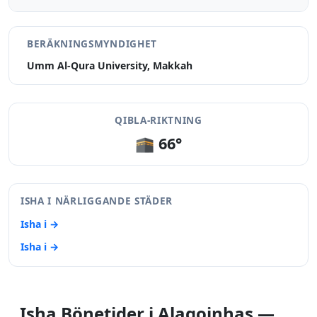
BERÄKNINGSMYNDIGHET
Umm Al-Qura University, Makkah
QIBLA-RIKTNING
🕋 66°
ISHA I NÄRLIGGANDE STÄDER
Isha i →
Isha i →
Isha Bönetider i Alagoinhas —