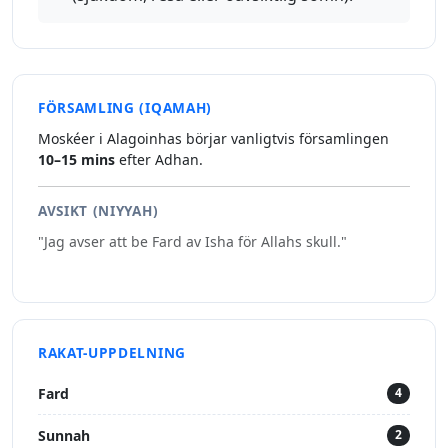
FÖRSAMLING (IQAMAH)
Moskéer i Alagoinhas börjar vanligtvis församlingen
10–15 mins
efter Adhan.
AVSIKT (NIYYAH)
"Jag avser att be Fard av Isha för Allahs skull."
RAKAT-UPPDELNING
Fard
4
Sunnah
2