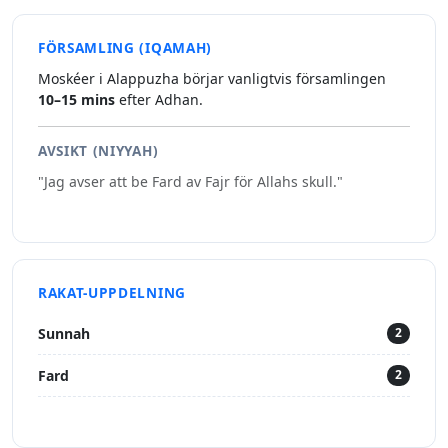
FÖRSAMLING (IQAMAH)
Moskéer i Alappuzha börjar vanligtvis församlingen
10–15 mins
efter Adhan.
AVSIKT (NIYYAH)
"Jag avser att be Fard av Fajr för Allahs skull."
RAKAT-UPPDELNING
Sunnah
2
Fard
2