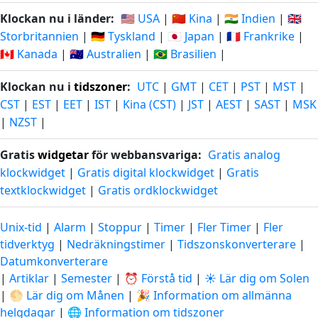
Klockan nu i länder:
🇺🇸 USA
|
🇨🇳 Kina
|
🇮🇳 Indien
|
🇬🇧
Storbritannien
|
🇩🇪 Tyskland
|
🇯🇵 Japan
|
🇫🇷 Frankrike
|
🇨🇦 Kanada
|
🇦🇺 Australien
|
🇧🇷 Brasilien
|
Klockan nu i
tidszoner
:
UTC
|
GMT
|
CET
|
PST
|
MST
|
CST
|
EST
|
EET
|
IST
|
Kina (CST)
|
JST
|
AEST
|
SAST
|
MSK
|
NZST
|
Gratis
widgetar
för webbansvariga:
Gratis analog
klockwidget
|
Gratis digital klockwidget
|
Gratis
textklockwidget
|
Gratis ordklockwidget
Unix-tid
|
Alarm
|
Stoppur
|
Timer
|
Fler Timer
|
Fler
tidverktyg
|
Nedräkningstimer
|
Tidszonskonverterare
|
Datumkonverterare
|
Artiklar
|
Semester
|
⏰ Förstå tid
|
☀️ Lär dig om Solen
|
🌕 Lär dig om Månen
|
🎉 Information om allmänna
helgdagar
|
🌐 Information om tidszoner