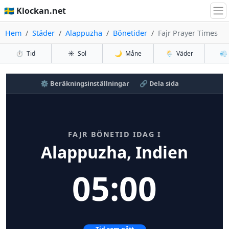
🇸🇪 Klockan.net
Hem
Städer
Alappuzha
Bönetider
Fajr Prayer Times
⏱️
Tid
☀️
Sol
🌙
Måne
🌦️
Väder
💨
⚙️ Beräkningsinställningar
🔗 Dela sida
FAJR BÖNETID IDAG I
Alappuzha, Indien
05:00