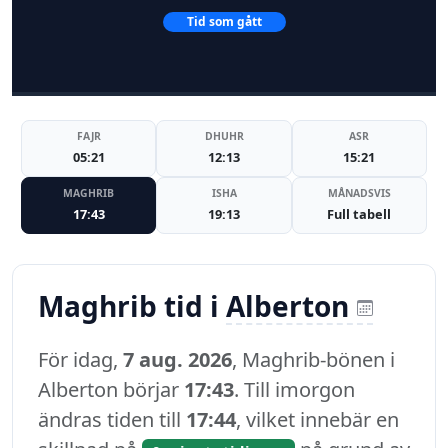
Tid som gått
FAJR
DHUHR
ASR
05:21
12:13
15:21
MAGHRIB
ISHA
MÅNADSVIS
17:43
19:13
Full tabell
Maghrib tid i
Alberton
För idag,
7 aug. 2026
, Maghrib-bönen i
Alberton börjar
17:43
. Till imorgon
ändras tiden till
17:44
, vilket innebär en