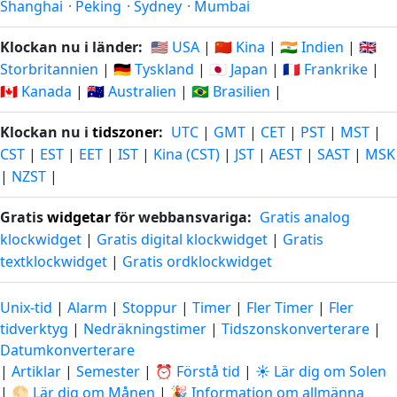
Shanghai
·
Peking
·
Sydney
·
Mumbai
Klockan nu i länder:
🇺🇸 USA
|
🇨🇳 Kina
|
🇮🇳 Indien
|
🇬🇧
Storbritannien
|
🇩🇪 Tyskland
|
🇯🇵 Japan
|
🇫🇷 Frankrike
|
🇨🇦 Kanada
|
🇦🇺 Australien
|
🇧🇷 Brasilien
|
Klockan nu i
tidszoner
:
UTC
|
GMT
|
CET
|
PST
|
MST
|
CST
|
EST
|
EET
|
IST
|
Kina (CST)
|
JST
|
AEST
|
SAST
|
MSK
|
NZST
|
Gratis
widgetar
för webbansvariga:
Gratis analog
klockwidget
|
Gratis digital klockwidget
|
Gratis
textklockwidget
|
Gratis ordklockwidget
Unix-tid
|
Alarm
|
Stoppur
|
Timer
|
Fler Timer
|
Fler
tidverktyg
|
Nedräkningstimer
|
Tidszonskonverterare
|
Datumkonverterare
|
Artiklar
|
Semester
|
⏰ Förstå tid
|
☀️ Lär dig om Solen
|
🌕 Lär dig om Månen
|
🎉 Information om allmänna