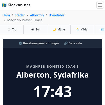
🇸🇪 Klockan.net
Hem
Städer
Alberton
Bönetider
Maghrib Prayer Times
⏱️
Tid
☀️
Sol
🌙
Måne
🌦️
Väder
💨
⚙️ Beräkningsinställningar
🔗 Dela sida
MAGHRIB BÖNETID IDAG I
Alberton, Sydafrika
17:43