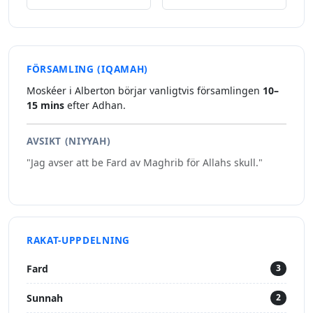
FÖRSAMLING (IQAMAH)
Moskéer i Alberton börjar vanligtvis församlingen
10–
15 mins
efter Adhan.
AVSIKT (NIYYAH)
"Jag avser att be Fard av Maghrib för Allahs skull."
RAKAT-UPPDELNING
Fard
3
Sunnah
2