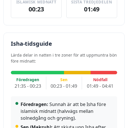
ISLAMISK MIDNATT
SISTA TREDJEDELEN
00:23
01:49
Isha-tidsguide
Lärda delar in natten i tre zoner för att uppmuntra bön
före midnatt:
Föredragen
Sen
Nödfall
21:35 - 00:23
00:23 - 01:49
01:49 - 04:41
Föredragen:
Sunnah är att be Isha före
islamisk midnatt (halvvägs mellan
solnedgång och gryning).
Sen (Makruh):
Att skjuta upp Isha efter