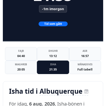
-1m imorgon
Tid som gått
FAJR
DHUHR
ASR
04:40
13:12
16:57
MAGHRIB
ISHA
MÅNADSVIS
20:05
21:35
Full tabell
Isha tid i
Albuquerque
För idag,
6 aug. 2026
, Isha-bönen i