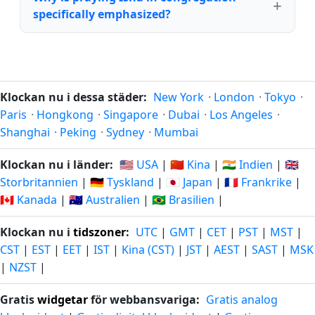
specifically emphasized?
Klockan nu i dessa städer:
New York
·
London
·
Tokyo
·
Paris
·
Hongkong
·
Singapore
·
Dubai
·
Los Angeles
·
Shanghai
·
Peking
·
Sydney
·
Mumbai
Klockan nu i länder:
🇺🇸 USA
|
🇨🇳 Kina
|
🇮🇳 Indien
|
🇬🇧
Storbritannien
|
🇩🇪 Tyskland
|
🇯🇵 Japan
|
🇫🇷 Frankrike
|
🇨🇦 Kanada
|
🇦🇺 Australien
|
🇧🇷 Brasilien
|
Klockan nu i
tidszoner
:
UTC
|
GMT
|
CET
|
PST
|
MST
|
CST
|
EST
|
EET
|
IST
|
Kina (CST)
|
JST
|
AEST
|
SAST
|
MSK
|
NZST
|
Gratis
widgetar
för webbansvariga:
Gratis analog