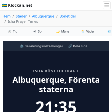
🇸🇪 Klockan.net
Hem
Städer
Albuquerque
Bönetider
Isha Prayer Times
⏱️
Tid
☀️
Sol
🌙
Måne
🌦️
Väder
💨
⚙️ Beräkningsinställningar
🔗 Dela sida
ISHA BÖNETID IDAG I
Albuquerque, Förenta
staterna
21:35