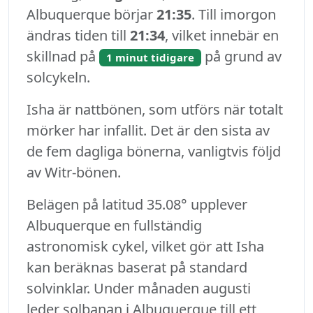
Albuquerque börjar
21:35
. Till imorgon
ändras tiden till
21:34
, vilket innebär en
skillnad på
på grund av
1 minut tidigare
solcykeln.
Isha är nattbönen, som utförs när totalt
mörker har infallit. Det är den sista av
de fem dagliga bönerna, vanligtvis följd
av Witr-bönen.
Belägen på latitud 35.08° upplever
Albuquerque en fullständig
astronomisk cykel, vilket gör att Isha
kan beräknas baserat på standard
solvinklar. Under månaden augusti
leder solbanan i Albuquerque till ett