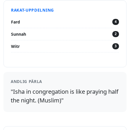
RAKAT-UPPDELNING
Fard
4
Sunnah
2
Witr
3
ANDLIG PÄRLA
"Isha in congregation is like praying half
the night. (Muslim)"