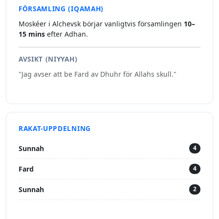
FÖRSAMLING (IQAMAH)
Moskéer i Alchevsk börjar vanligtvis församlingen
10–
15 mins
efter Adhan.
AVSIKT (NIYYAH)
"Jag avser att be Fard av Dhuhr för Allahs skull."
RAKAT-UPPDELNING
Sunnah
4
Fard
4
Sunnah
2