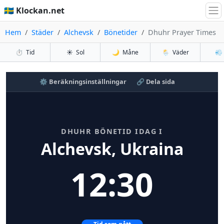
🇸🇪 Klockan.net
Hem
Städer
Alchevsk
Bönetider
Dhuhr Prayer Times
⏱️
Tid
☀️
Sol
🌙
Måne
🌦️
Väder
💨
⚙️ Beräkningsinställningar
🔗 Dela sida
DHUHR BÖNETID IDAG I
Alchevsk, Ukraina
12:30