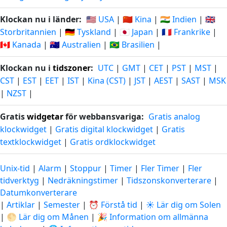
Klockan nu i länder:
🇺🇸 USA
|
🇨🇳 Kina
|
🇮🇳 Indien
|
🇬🇧
Storbritannien
|
🇩🇪 Tyskland
|
🇯🇵 Japan
|
🇫🇷 Frankrike
|
🇨🇦 Kanada
|
🇦🇺 Australien
|
🇧🇷 Brasilien
|
Klockan nu i
tidszoner
:
UTC
|
GMT
|
CET
|
PST
|
MST
|
CST
|
EST
|
EET
|
IST
|
Kina (CST)
|
JST
|
AEST
|
SAST
|
MSK
|
NZST
|
Gratis
widgetar
för webbansvariga:
Gratis analog
klockwidget
|
Gratis digital klockwidget
|
Gratis
textklockwidget
|
Gratis ordklockwidget
Unix-tid
|
Alarm
|
Stoppur
|
Timer
|
Fler Timer
|
Fler
tidverktyg
|
Nedräkningstimer
|
Tidszonskonverterare
|
Datumkonverterare
|
Artiklar
|
Semester
|
⏰ Förstå tid
|
☀️ Lär dig om Solen
|
🌕 Lär dig om Månen
|
🎉 Information om allmänna