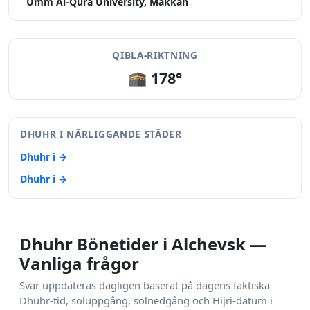
Umm Al-Qura University, Makkah
QIBLA-RIKTNING
🕋 178°
DHUHR I NÄRLIGGANDE STÄDER
Dhuhr i →
Dhuhr i →
Dhuhr Bönetider i Alchevsk —
Vanliga frågor
Svar uppdateras dagligen baserat på dagens faktiska
Dhuhr-tid, soluppgång, solnedgång och Hijri-datum i