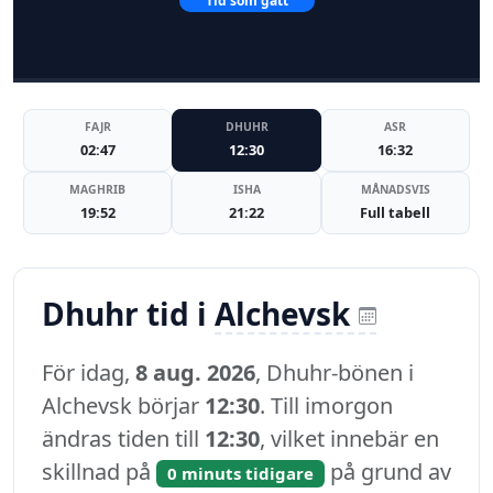
Tid som gått
FAJR
DHUHR
ASR
02:47
12:30
16:32
MAGHRIB
ISHA
MÅNADSVIS
19:52
21:22
Full tabell
Dhuhr tid i
Alchevsk
För idag,
8 aug. 2026
, Dhuhr-bönen i
Alchevsk börjar
12:30
. Till imorgon
ändras tiden till
12:30
, vilket innebär en
skillnad på
på grund av
0 minuts tidigare