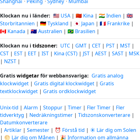
Shanghai
·
Peking
·
Sydney
·
Mumbai
Klockan nu i länder:
🇺🇸 USA
|
🇨🇳 Kina
|
🇮🇳 Indien
|
🇬🇧
Storbritannien
|
🇩🇪 Tyskland
|
🇯🇵 Japan
|
🇫🇷 Frankrike
|
🇨🇦 Kanada
|
🇦🇺 Australien
|
🇧🇷 Brasilien
|
Klockan nu i
tidszoner
:
UTC
|
GMT
|
CET
|
PST
|
MST
|
CST
|
EST
|
EET
|
IST
|
Kina (CST)
|
JST
|
AEST
|
SAST
|
MSK
|
NZST
|
Gratis
widgetar
för webbansvariga:
Gratis analog
klockwidget
|
Gratis digital klockwidget
|
Gratis
textklockwidget
|
Gratis ordklockwidget
Unix-tid
|
Alarm
|
Stoppur
|
Timer
|
Fler Timer
|
Fler
tidverktyg
|
Nedräkningstimer
|
Tidszonskonverterare
|
Datumkonverterare
|
Artiklar
|
Semester
|
⏰ Förstå tid
|
☀️ Lär dig om Solen
|
🌕 Lär dig om Månen
|
🎉 Information om allmänna