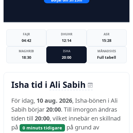
Börjar om 3h 25m
FAJR
DHUHR
ASR
04:42
12:14
15:28
MAGHRIB
ISHA
MÅNADSVIS
18:30
20:00
Full tabell
Isha tid i
Ali Sabih
För idag,
10 aug. 2026
, Isha-bönen i Ali
Sabih börjar
20:00
. Till imorgon ändras
tiden till
20:00
, vilket innebär en skillnad
på
på grund av
0 minuts tidigare