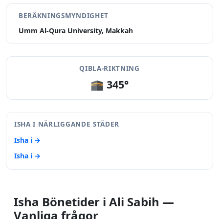
BERÄKNINGSMYNDIGHET
Umm Al-Qura University, Makkah
QIBLA-RIKTNING
🕋 345°
ISHA I NÄRLIGGANDE STÄDER
Isha i →
Isha i →
Isha Bönetider i Ali Sabih —
Vanliga frågor