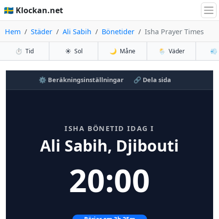
🇸🇪 Klockan.net
Hem
Städer
Ali Sabih
Bönetider
Isha Prayer Times
⏱️
Tid
☀️
Sol
🌙
Måne
🌦️
Väder
💨
⚙️ Beräkningsinställningar
🔗 Dela sida
ISHA BÖNETID IDAG I
Ali Sabih, Djibouti
20:00