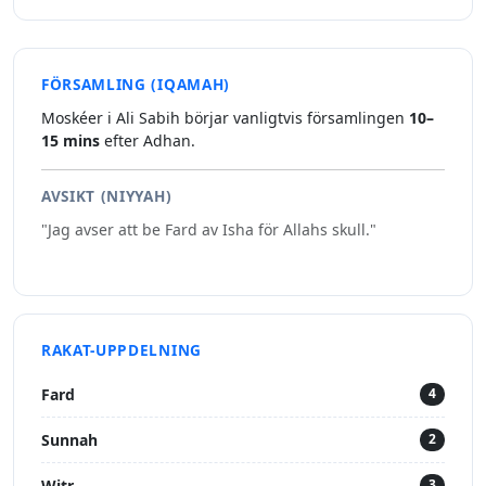
FÖRSAMLING (IQAMAH)
Moskéer i Ali Sabih börjar vanligtvis församlingen
10–
15 mins
efter Adhan.
AVSIKT (NIYYAH)
"Jag avser att be Fard av Isha för Allahs skull."
RAKAT-UPPDELNING
Fard
4
Sunnah
2
Witr
3