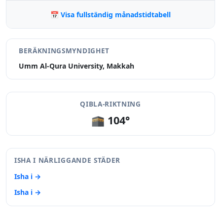
📅 Visa fullständig månadstidtabell
BERÄKNINGSMYNDIGHET
Umm Al-Qura University, Makkah
QIBLA-RIKTNING
🕋 104°
ISHA I NÄRLIGGANDE STÄDER
Isha i →
Isha i →