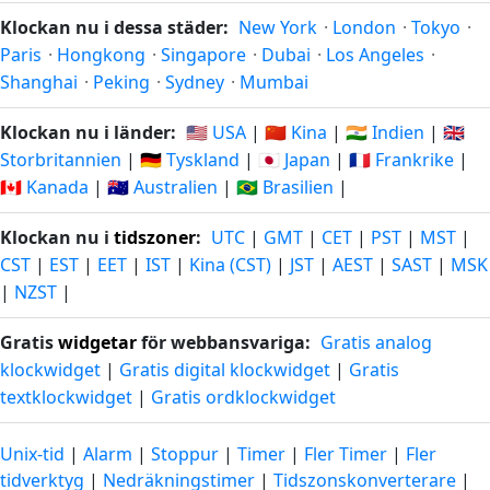
Klockan nu i dessa städer:
New York
·
London
·
Tokyo
·
Paris
·
Hongkong
·
Singapore
·
Dubai
·
Los Angeles
·
Shanghai
·
Peking
·
Sydney
·
Mumbai
Klockan nu i länder:
🇺🇸 USA
|
🇨🇳 Kina
|
🇮🇳 Indien
|
🇬🇧
Storbritannien
|
🇩🇪 Tyskland
|
🇯🇵 Japan
|
🇫🇷 Frankrike
|
🇨🇦 Kanada
|
🇦🇺 Australien
|
🇧🇷 Brasilien
|
Klockan nu i
tidszoner
:
UTC
|
GMT
|
CET
|
PST
|
MST
|
CST
|
EST
|
EET
|
IST
|
Kina (CST)
|
JST
|
AEST
|
SAST
|
MSK
|
NZST
|
Gratis
widgetar
för webbansvariga:
Gratis analog
klockwidget
|
Gratis digital klockwidget
|
Gratis
textklockwidget
|
Gratis ordklockwidget
Unix-tid
|
Alarm
|
Stoppur
|
Timer
|
Fler Timer
|
Fler
tidverktyg
|
Nedräkningstimer
|
Tidszonskonverterare
|