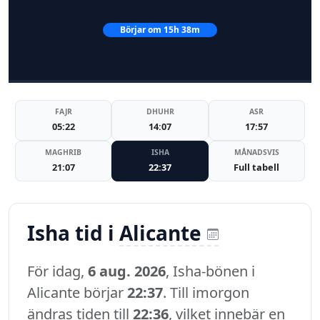
Börjar om 15h 38m
FAJR
DHUHR
ASR
05:22
14:07
17:57
MAGHRIB
ISHA
MÅNADSVIS
21:07
22:37
Full tabell
Isha tid i
Alicante
För idag,
6 aug. 2026
, Isha-bönen i
Alicante börjar
22:37
. Till imorgon
ändras tiden till
22:36
, vilket innebär en