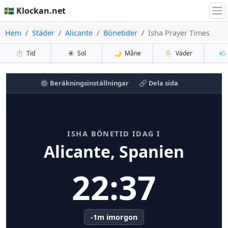
🇸🇪 Klockan.net
Hem
Städer
Alicante
Bönetider
Isha Prayer Times
⏱️
Tid
☀️
Sol
🌙
Måne
🌦️
Väder
💨
⚙️ Beräkningsinställningar
🔗 Dela sida
ISHA BÖNETID IDAG I
Alicante, Spanien
22:37
-1m imorgon