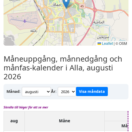
Leaflet
|
© OSM
Måneuppgång, månnedgång och
månfas-kalender i Alla, augusti
2026
Månad:
År:
Visa måndata
Skrolla till höger för att se mer
aug
Måne
Mån