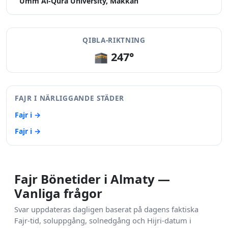
Umm Al-Qura University, Makkah
QIBLA-RIKTNING
🕋 247°
FAJR I NÄRLIGGANDE STÄDER
Fajr i →
Fajr i →
Fajr Bönetider i Almaty —
Vanliga frågor
Svar uppdateras dagligen baserat på dagens faktiska
Fajr-tid, soluppgång, solnedgång och Hijri-datum i