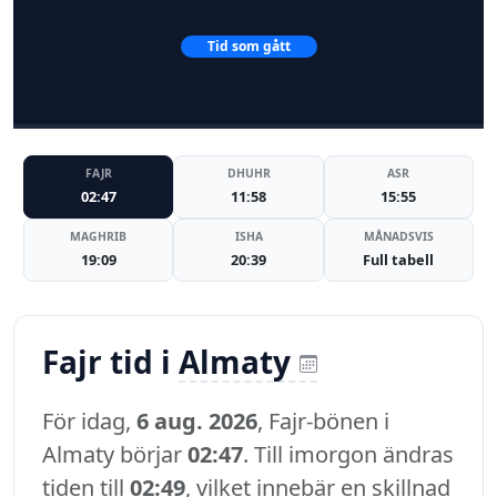
Tid som gått
FAJR
DHUHR
ASR
02:47
11:58
15:55
MAGHRIB
ISHA
MÅNADSVIS
19:09
20:39
Full tabell
Fajr tid i
Almaty
För idag,
6 aug. 2026
, Fajr-bönen i
Almaty börjar
02:47
. Till imorgon ändras
tiden till
02:49
, vilket innebär en skillnad