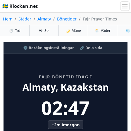
🇸🇪 Klockan.net
Hem
Städer
Almaty
Bönetider
Fajr Prayer Times
⏱️
Tid
☀️
Sol
🌙
Måne
🌦️
Väder
💨
⚙️ Beräkningsinställningar
🔗 Dela sida
FAJR BÖNETID IDAG I
Almaty, Kazakstan
02:47
+2m imorgon