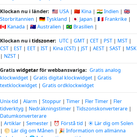
Klockan nu i länder:
🇺🇸 USA
|
🇨🇳 Kina
|
🇮🇳 Indien
|
🇬🇧
Storbritannien
|
🇩🇪 Tyskland
|
🇯🇵 Japan
|
🇫🇷 Frankrike
|
🇨🇦 Kanada
|
🇦🇺 Australien
|
🇧🇷 Brasilien
|
Klockan nu i
tidszoner
:
UTC
|
GMT
|
CET
|
PST
|
MST
|
CST
|
EST
|
EET
|
IST
|
Kina (CST)
|
JST
|
AEST
|
SAST
|
MSK
|
NZST
|
Gratis
widgetar
för webbansvariga:
Gratis analog
klockwidget
|
Gratis digital klockwidget
|
Gratis
textklockwidget
|
Gratis ordklockwidget
Unix-tid
|
Alarm
|
Stoppur
|
Timer
|
Fler Timer
|
Fler
tidverktyg
|
Nedräkningstimer
|
Tidszonskonverterare
|
Datumkonverterare
|
Artiklar
|
Semester
|
⏰ Förstå tid
|
☀️ Lär dig om Solen
|
🌕 Lär dig om Månen
|
🎉 Information om allmänna