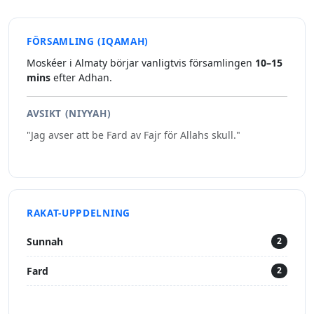
FÖRSAMLING (IQAMAH)
Moskéer i Almaty börjar vanligtvis församlingen
10–15
mins
efter Adhan.
AVSIKT (NIYYAH)
"Jag avser att be Fard av Fajr för Allahs skull."
RAKAT-UPPDELNING
Sunnah
2
Fard
2