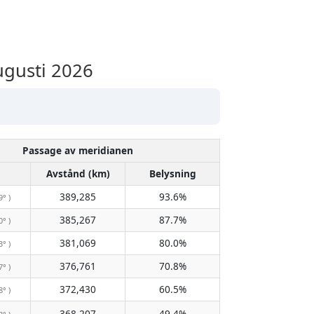
gusti 2026
Passage av meridianen
Avstånd (km)
Belysning
389,285
93.6%
9° )
385,267
87.7%
0° )
381,069
80.0%
3° )
376,761
70.8%
7° )
372,430
60.5%
8° )
368,207
49.4%