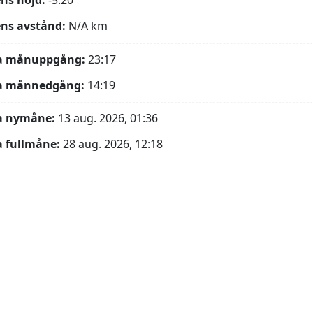
ns höjd:
-5.20°
ns avstånd:
N/A
km
a månuppgång:
23:17
a månnedgång:
14:19
a nymåne:
13 aug. 2026, 01:36
 fullmåne:
28 aug. 2026, 12:18