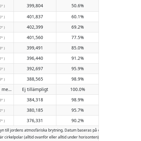
399,804
50.6%
6° )
401,837
60.1%
6° )
402,399
69.2%
0° )
401,560
77.5%
7° )
399,491
85.0%
8° )
396,440
91.2%
1° )
392,697
95.9%
5° )
388,565
98.9%
9° )
Passerar inte meridianen
Ej tillämpligt
100.0%
( Ej tillämpligt )
384,318
98.9%
8° )
380,185
95.7%
2° )
376,331
90.2%
7° )
yn till jordens atmosfäriska brytning. Datum baseras på den gregorianska kale
är cirkelpolar (alltid ovanför eller alltid under horisonten). Två månuppgångar