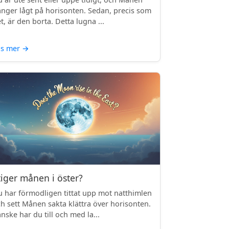
nger lågt på horisonten. Sedan, precis som
t, är den borta. Detta lugna ...
äs mer
→
tiger månen i öster?
 har förmodligen tittat upp mot natthimlen
h sett Månen sakta klättra över horisonten.
nske har du till och med la...