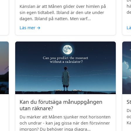
.
hä
Känslan är att Månen glider över himlen på
de
sin egen tidtabell. Ibland är den ute under
dagen. Ibland på natten. Men varf...
Läs mer
→
L
Kan du förutsäga månuppgången
S
utan räknare?
Du
oc
Du märker att Månen sjunker mot horisonten
Ka
och undrar - kan jag gissa när den försvinner
imorgon? Du behöver inga diagra...