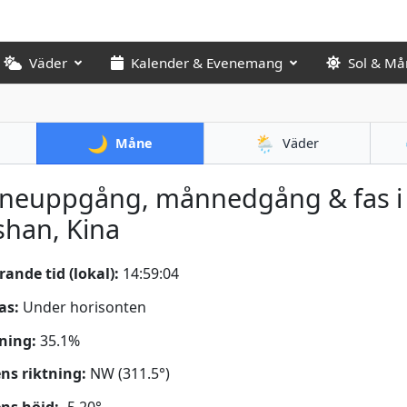
Väder
Kalender & Evenemang
Sol & Må
🌙
🌦️
Måne
Väder
neuppgång, månnedgång & fas i
han, Kina
ande tid (lokal):
14:59:05
as:
Under horisonten
ning:
35.1%
s riktning:
NW (311.5°)