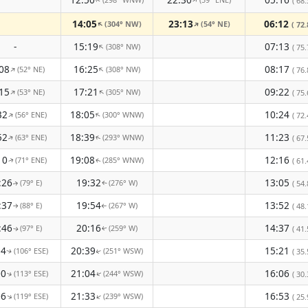
↑
↑
( 68.
14:05
23:13
06:12
(304° NW)
(54° NE)
↑
↑
( 72.
-
15:19
07:13
(308° NW)
↑
( 75.
08
16:25
08:17
(52° NE)
(308° NW)
↑
↑
( 76.
15
17:21
09:22
(53° NE)
(305° NW)
↑
↑
( 75.
32
18:05
10:24
(56° ENE)
(300° WNW)
↑
↑
( 72.
52
18:39
11:23
(63° ENE)
(293° WNW)
( 67.
↑
↑
10
19:08
12:16
(71° ENE)
(285° WNW)
( 61.
↑
↑
:26
19:32
13:05
(79° E)
(276° W)
( 54.
↑
↑
:37
19:54
13:52
(88° E)
(267° W)
( 48.
↑
↑
:46
20:16
14:37
(97° E)
(259° W)
( 41.
↑
↑
54
20:39
15:21
(106° ESE)
(251° WSW)
( 35.
↑
↑
00
21:04
16:06
(113° ESE)
(244° WSW)
( 30.
↑
↑
06
21:33
16:53
(119° ESE)
(239° WSW)
↑
↑
( 25.