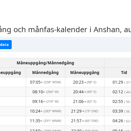
 och månfas-kalender i Anshan, au
ndata
Måneuppgång/Månnedgång
euppgång
Månnedgång
Måneuppgång
Tid
07:05
20:23
01:29
(258° WSW)
(98° E)
( 37.
↑
↑
08:10
20:44
02:12
(266° W)
(90° E)
( 44.
↑
↑
09:16
21:06
02:55
(274° W)
(82° E)
( 50.
↑
↑
10:24
21:29
03:39
(283° WNW)
(73° ENE)
( 56.
↑
↑
11:35
21:57
04:26
(291° WNW)
(66° ENE)
( 62.
↑
↑
12:50
22:30
05:16
(298° WNW)
(59° ENE)