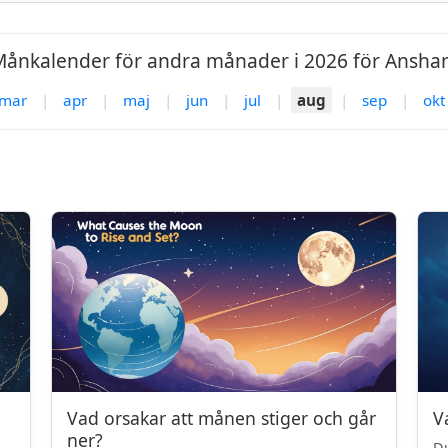
ånkalender för andra månader i 2026 för Ansha
mar
|
apr
|
maj
|
jun
|
jul
|
aug
|
sep
|
okt
Vad orsakar att månen stiger och går
V
ner?
Du