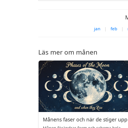
M
jan
|
feb
|
Läs mer om månen
Månens faser och när de stiger upp
Månen förändrar form och schema hela