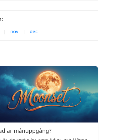
n:
|
nov
|
dec
ad är månuppgång?
 är ute sent eller uppe tidigt, och Månen