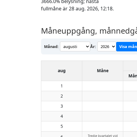
3666.0% belysning; nästa
fullmåne är 28 aug. 2026, 12:18.
Måneuppgång, månnedgång
Månad:
År:
Visa må
aug
Måne
Mån
1
2
3
4
5
Tredje kvartalet vid
6