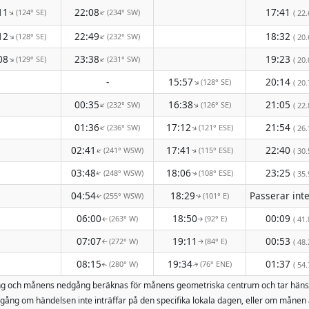
11
22:08
17:41
(124° SE)
(234° SW)
↑
↑
( 22.
12
22:49
18:32
(128° SE)
(232° SW)
↑
↑
( 20.
08
23:38
19:23
(129° SE)
(231° SW)
↑
↑
( 20.
-
15:57
20:14
(128° SE)
↑
( 20.
00:35
16:38
21:05
(232° SW)
(126° SE)
↑
↑
( 22.
01:36
17:12
21:54
(236° SW)
(121° ESE)
↑
↑
( 26.
02:41
17:41
22:40
(241° WSW)
(115° ESE)
↑
( 30.
↑
03:48
18:06
23:25
(248° WSW)
(108° ESE)
( 35.
↑
↑
04:54
18:29
(255° WSW)
(101° E)
↑
↑
06:00
18:50
00:09
(263° W)
(92° E)
( 41.
↑
↑
07:07
19:11
00:53
(272° W)
(84° E)
( 48.
↑
↑
08:15
19:34
01:37
(280° W)
(76° ENE)
( 54.
↑
↑
pgång och månens nedgång beräknas för månens geometriska centrum och tar häns
ång om händelsen inte inträffar på den specifika lokala dagen, eller om månen 