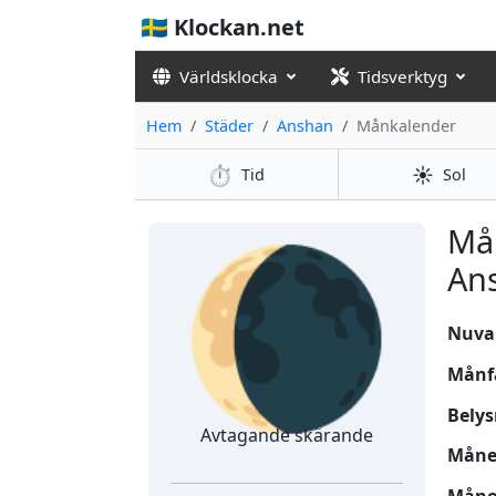
🇸🇪 Klockan.net
Världsklocka
Tidsverktyg
Hem
Städer
Anshan
Månkalender
⏱️
☀️
Tid
Sol
🌘
Må
Ans
Nuvar
Månf
Belys
Avtagande skärande
Månen