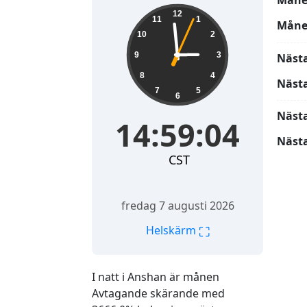
Måne
14:59:05
12
11
1
Måne
10
2
9
3
Näst
8
4
Näst
7
5
6
Näst
14:59:05
Nästa
CST
fredag 7 augusti 2026
⛶
Helskärm
I natt i Anshan är månen
Avtagande skärande med