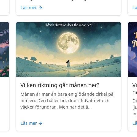
Läs mer
→
L
Vilken riktning går månen ner?
V
n
Månen är mer än bara en glödande cirkel på
himlen. Den håller tid, drar i tidvattnet och
Du
väcker förundran. Men när det ä...
lj
in
Läs mer
→
L