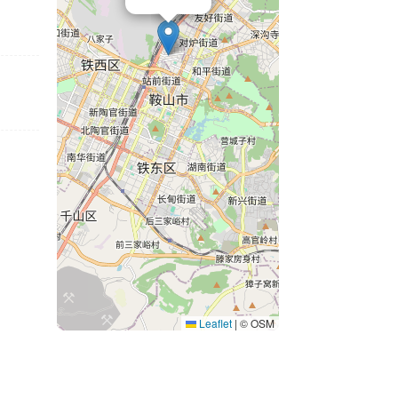
Leaflet
|
© OSM