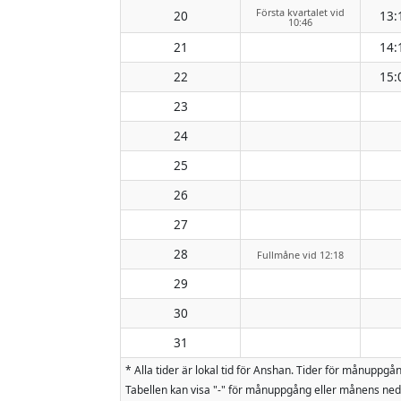
Första kvartalet vid
20
13:
10:46
21
14:
22
15:
23
24
25
26
27
28
Fullmåne vid 12:18
29
30
31
* Alla tider är lokal tid för Anshan. Tider för månup
Tabellen kan visa "-" för månuppgång eller månens nedg