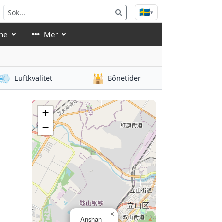
🇸🇪
▾
ne
Mer
💨
🕌
Luftkvalitet
Bönetider
+
−
×
Anshan