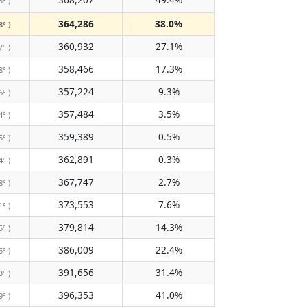
3° )
364,286
38.0%
8° )
360,932
27.1%
7° )
358,466
17.3%
8° )
357,224
9.3%
6° )
357,484
3.5%
4° )
359,389
0.5%
5° )
362,891
0.3%
4° )
367,747
2.7%
8° )
373,553
7.6%
1° )
379,814
14.3%
5° )
386,009
22.4%
5° )
391,656
31.4%
3° )
396,353
41.0%
9° )