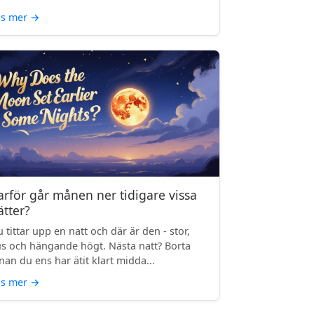
äs mer
→
arför går månen ner tidigare vissa
ätter?
 tittar upp en natt och där är den - stor,
us och hängande högt. Nästa natt? Borta
nan du ens har ätit klart midda...
äs mer
→