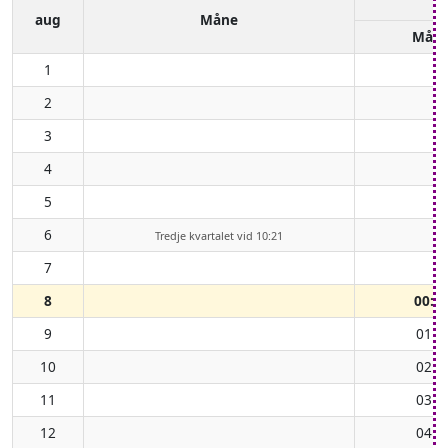
aug
Måne
Mån
1
2
3
4
5
6
Tredje kvartalet vid 10:21
7
8
00:3
9
01:3
10
02:4
11
03:5
12
04:5