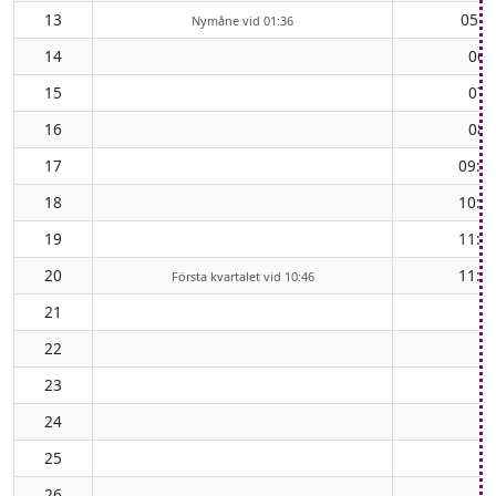
13
05:5
Nymåne vid 01:36
14
06:
15
07:
16
08:
17
09:2
18
10:1
19
11:0
20
11:5
Första kvartalet vid 10:46
21
22
23
24
25
26