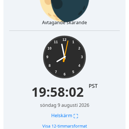
Avtagande skärande
19:58:03
12
11
1
10
2
9
3
8
4
7
5
6
PST
19:58:03
söndag 9 augusti 2026
⛶
Helskärm
Visa 12-timmarsformat