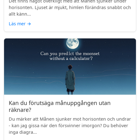
Det finns något overkligt med att Månen sjunker under
horisonten. Ljuset är mjukt, himlen förändras snabbt och
allt känn...
Läs mer
→
Kan du förutsäga månuppgången utan
räknare?
Du märker att Månen sjunker mot horisonten och undrar
- kan jag gissa när den försvinner imorgon? Du behöver
inga diagra...