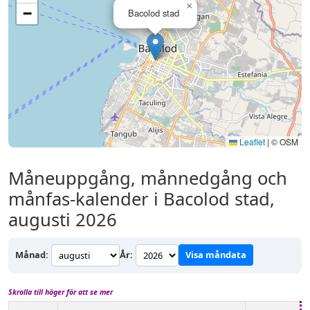
×
−
Bacolod stad
Leaflet
|
© OSM
Måneuppgång, månnedgång och
månfas-kalender i Bacolod stad,
augusti 2026
Månad:
År:
Visa måndata
Skrolla till höger för att se mer