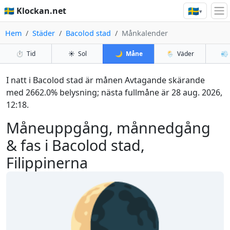
🇸🇪
🇸🇪 Klockan.net
▾
Hem
Städer
Bacolod stad
Månkalender
⏱️
Tid
☀️
Sol
🌙
Måne
🌦️
Väder
💨
I natt i Bacolod stad är månen Avtagande skärande
med 2662.0% belysning; nästa fullmåne är 28 aug. 2026,
12:18.
Måneuppgång, månnedgång
& fas i Bacolod stad,
Filippinerna
🌘