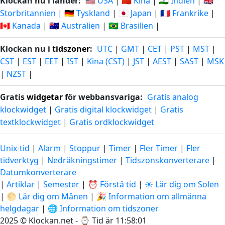
Klockan nu i länder:
🇺🇸 USA
|
🇨🇳 Kina
|
🇮🇳 Indien
|
🇬🇧
Storbritannien
|
🇩🇪 Tyskland
|
🇯🇵 Japan
|
🇫🇷 Frankrike
|
🇨🇦 Kanada
|
🇦🇺 Australien
|
🇧🇷 Brasilien
|
Klockan nu i
tidszoner
:
UTC
|
GMT
|
CET
|
PST
|
MST
|
CST
|
EST
|
EET
|
IST
|
Kina (CST)
|
JST
|
AEST
|
SAST
|
MSK
|
NZST
|
Gratis
widgetar
för webbansvariga:
Gratis analog
klockwidget
|
Gratis digital klockwidget
|
Gratis
textklockwidget
|
Gratis ordklockwidget
Unix-tid
|
Alarm
|
Stoppur
|
Timer
|
Fler Timer
|
Fler
tidverktyg
|
Nedräkningstimer
|
Tidszonskonverterare
|
Datumkonverterare
|
Artiklar
|
Semester
|
⏰ Förstå tid
|
☀️ Lär dig om Solen
|
🌕 Lär dig om Månen
|
🎉 Information om allmänna
helgdagar
|
🌐 Information om tidszoner
2025 © Klockan.net - ⌚
Tid är 11:58:02