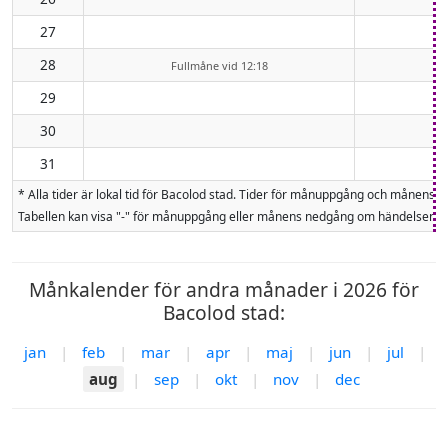
27
28
Fullmåne vid 12:18
29
30
31
* Alla tider är lokal tid för Bacolod stad. Tider för månuppgång och månen
Tabellen kan visa "-" för månuppgång eller månens nedgång om händelsen inte
Månkalender för andra månader i 2026 för
Bacolod stad:
jan
|
feb
|
mar
|
apr
|
maj
|
jun
|
jul
|
aug
|
sep
|
okt
|
nov
|
dec