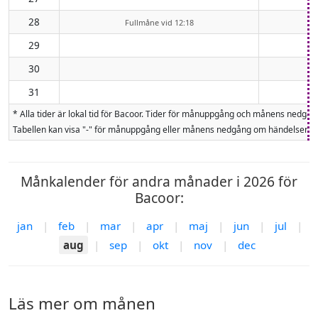
28
Fullmåne vid 12:18
29
30
31
* Alla tider är lokal tid för Bacoor. Tider för månuppgång och månens nedg
Tabellen kan visa "-" för månuppgång eller månens nedgång om händelsen inte
Månkalender för andra månader i 2026 för
Bacoor:
jan
|
feb
|
mar
|
apr
|
maj
|
jun
|
jul
|
aug
|
sep
|
okt
|
nov
|
dec
Läs mer om månen