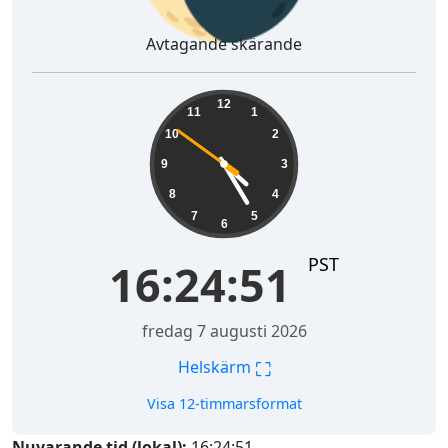
Avtagande skärande
16:24:52
12
11
1
10
2
9
3
8
4
7
5
6
PST
16:24:52
fredag 7 augusti 2026
⛶
Helskärm
Visa 12-timmarsformat
Nuvarande tid (lokal):
16:24:52