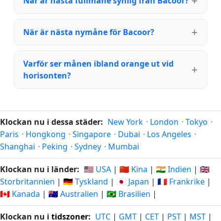
När är nästa fullmåne synlig från Bacoor?
När är nästa nymåne för Bacoor?
Varför ser månen ibland orange ut vid
horisonten?
Klockan nu i dessa städer:
New York
·
London
·
Tokyo
·
Paris
·
Hongkong
·
Singapore
·
Dubai
·
Los Angeles
·
Shanghai
·
Peking
·
Sydney
·
Mumbai
Klockan nu i länder:
🇺🇸 USA
|
🇨🇳 Kina
|
🇮🇳 Indien
|
🇬🇧
Storbritannien
|
🇩🇪 Tyskland
|
🇯🇵 Japan
|
🇫🇷 Frankrike
|
🇨🇦 Kanada
|
🇦🇺 Australien
|
🇧🇷 Brasilien
|
Klockan nu i
tidszoner
:
UTC
|
GMT
|
CET
|
PST
|
MST
|