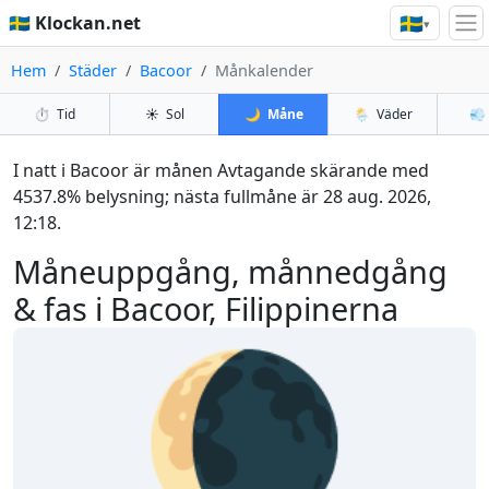
🇸🇪
🇸🇪 Klockan.net
▾
Hem
Städer
Bacoor
Månkalender
⏱️
Tid
☀️
Sol
🌙
Måne
🌦️
Väder
💨
I natt i Bacoor är månen Avtagande skärande med
4537.8% belysning; nästa fullmåne är 28 aug. 2026,
12:18.
Måneuppgång, månnedgång
& fas i Bacoor, Filippinerna
🌘