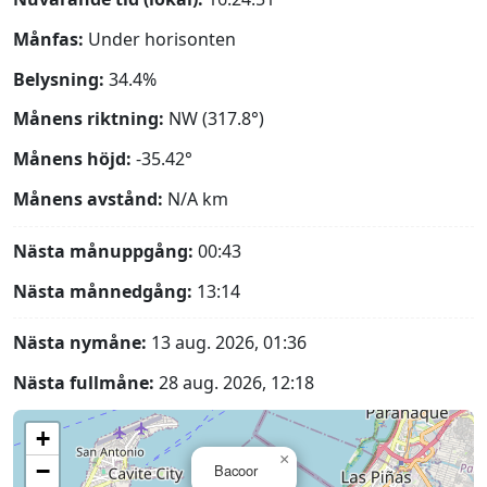
Månfas:
Under horisonten
Belysning:
34.4%
Månens riktning:
NW (317.8°)
Månens höjd:
-35.42°
Månens avstånd:
N/A
km
Nästa månuppgång:
00:43
Nästa månnedgång:
13:14
Nästa nymåne:
13 aug. 2026, 01:36
Nästa fullmåne:
28 aug. 2026, 12:18
+
×
−
Bacoor