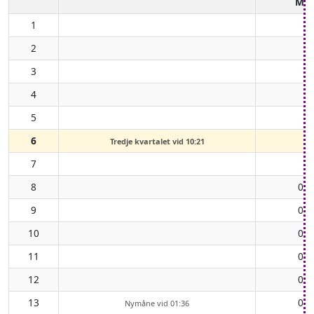
Må
1
2
3
4
5
6
Tredje kvartalet vid 10:21
7
8
00:
9
01:
10
02:
11
03:
12
04:
13
05:
Nymåne vid 01:36