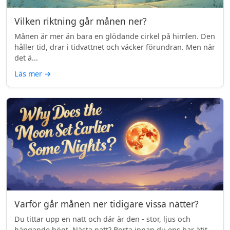
Vilken riktning går månen ner?
Månen är mer än bara en glödande cirkel på himlen. Den
håller tid, drar i tidvattnet och väcker förundran. Men när
det ä...
Läs mer
→
Varför går månen ner tidigare vissa nätter?
Du tittar upp en natt och där är den - stor, ljus och
hängande högt. Nästa natt? Borta innan du ens har ätit