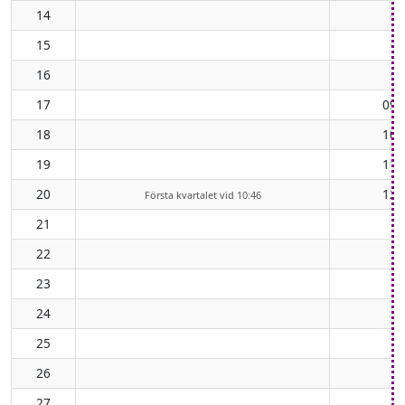
14
06
15
07
16
08
17
09:
18
10:
19
11:
20
12:
Första kvartalet vid 10:46
21
22
23
24
25
26
27