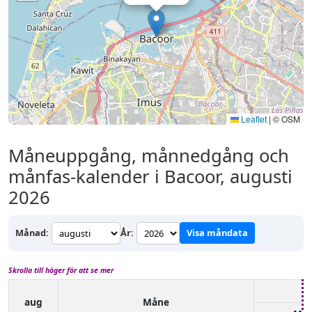
Leaflet
|
© OSM
Måneuppgång, månnedgång och
månfas-kalender i Bacoor, augusti
2026
Månad:
År:
Visa måndata
Skrolla till höger för att se mer
aug
Måne