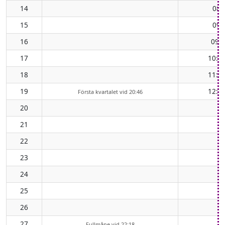
14
08:
15
09:
16
09:
17
10:5
18
11:4
19
12:3
Första kvartalet vid 20:46
20
21
22
23
24
25
26
27
Fullmåne vid 22:18