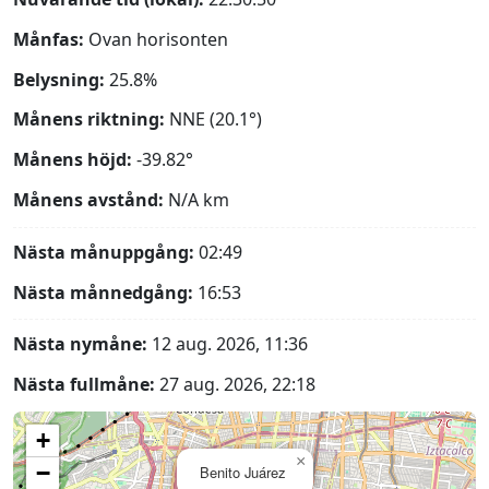
Månfas:
Ovan horisonten
Belysning:
25.8%
Månens riktning:
NNE (20.1°)
Månens höjd:
-39.82°
Månens avstånd:
N/A
km
Nästa månuppgång:
02:49
Nästa månnedgång:
16:53
Nästa nymåne:
12 aug. 2026, 11:36
Nästa fullmåne:
27 aug. 2026, 22:18
+
×
−
Benito Juárez