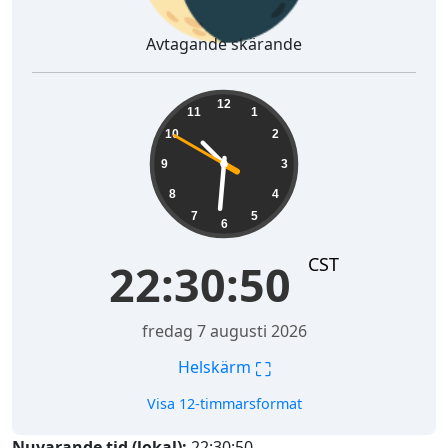
Avtagande skärande
22:30:51
12
11
1
10
2
9
3
8
4
7
5
6
CST
22:30:51
fredag 7 augusti 2026
⛶
Helskärm
Visa 12-timmarsformat
Nuvarande tid (lokal):
22:30:51