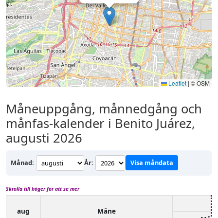
Leaflet
|
© OSM
Måneuppgång, månnedgång och
månfas-kalender i Benito Juárez,
augusti 2026
Månad:
År:
Visa måndata
Skrolla till höger för att se mer
aug
Måne