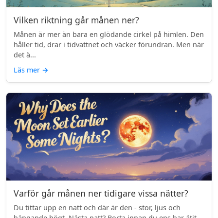
Vilken riktning går månen ner?
Månen är mer än bara en glödande cirkel på himlen. Den
håller tid, drar i tidvattnet och väcker förundran. Men när
det ä...
Läs mer
→
Varför går månen ner tidigare vissa nätter?
Du tittar upp en natt och där är den - stor, ljus och
hängande högt. Nästa natt? Borta innan du ens har ätit