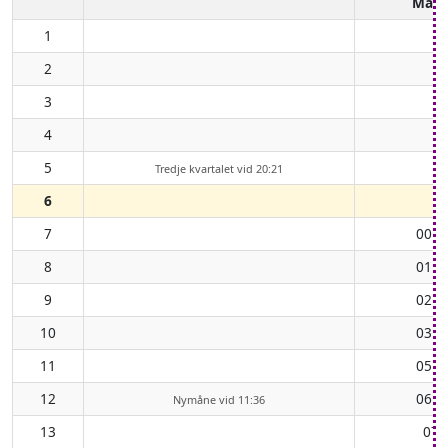
Mån
1
2
3
4
5
Tredje kvartalet vid 20:21
6
7
00:4
8
01:4
9
02:4
10
03:5
11
05:0
12
06:0
Nymåne vid 11:36
13
07: