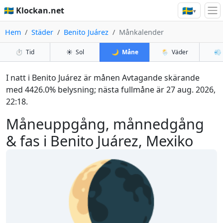
🇸🇪
🇸🇪 Klockan.net
▾
Hem
Städer
Benito Juárez
Månkalender
⏱️
Tid
☀️
Sol
🌙
Måne
🌦️
Väder
💨
I natt i Benito Juárez är månen Avtagande skärande
med 4426.0% belysning; nästa fullmåne är 27 aug. 2026,
22:18.
Måneuppgång, månnedgång
& fas i Benito Juárez, Mexiko
🌘