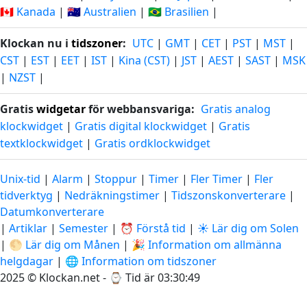
🇨🇦 Kanada
|
🇦🇺 Australien
|
🇧🇷 Brasilien
|
Klockan nu i
tidszoner
:
UTC
|
GMT
|
CET
|
PST
|
MST
|
CST
|
EST
|
EET
|
IST
|
Kina (CST)
|
JST
|
AEST
|
SAST
|
MSK
|
NZST
|
Gratis
widgetar
för webbansvariga:
Gratis analog
klockwidget
|
Gratis digital klockwidget
|
Gratis
textklockwidget
|
Gratis ordklockwidget
Unix-tid
|
Alarm
|
Stoppur
|
Timer
|
Fler Timer
|
Fler
tidverktyg
|
Nedräkningstimer
|
Tidszonskonverterare
|
Datumkonverterare
|
Artiklar
|
Semester
|
⏰ Förstå tid
|
☀️ Lär dig om Solen
|
🌕 Lär dig om Månen
|
🎉 Information om allmänna
helgdagar
|
🌐 Information om tidszoner
2025 © Klockan.net - ⌚
Tid är 03:30:50