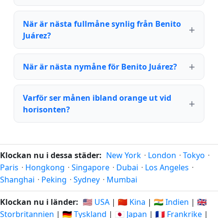
När är nästa fullmåne synlig från Benito
Juárez?
När är nästa nymåne för Benito Juárez?
Varför ser månen ibland orange ut vid
horisonten?
Klockan nu i dessa städer:
New York
·
London
·
Tokyo
·
Paris
·
Hongkong
·
Singapore
·
Dubai
·
Los Angeles
·
Shanghai
·
Peking
·
Sydney
·
Mumbai
Klockan nu i länder:
🇺🇸 USA
|
🇨🇳 Kina
|
🇮🇳 Indien
|
🇬🇧
Storbritannien
|
🇩🇪 Tyskland
|
🇯🇵 Japan
|
🇫🇷 Frankrike
|