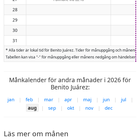
28
29
30
31
* Alla tider är lokal tid för Benito Juárez. Tider för månuppgång och måne
Tabellen kan visa "-" för månuppgång eller månens nedgång om händelsen inte
Månkalender för andra månader i 2026 för
Benito Juárez:
jan
|
feb
|
mar
|
apr
|
maj
|
jun
|
jul
|
aug
|
sep
|
okt
|
nov
|
dec
Läs mer om månen