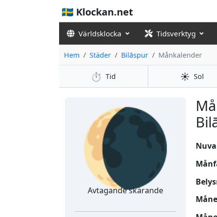
🇸🇪 Klockan.net
Världsklocka
Tidsverktyg
Hem
Städer
Bilāspur
Månkalender
⏱️
☀️
Tid
Sol
🌘
Må
Bil
Nuvar
Månf
Belys
Avtagande skärande
Månen