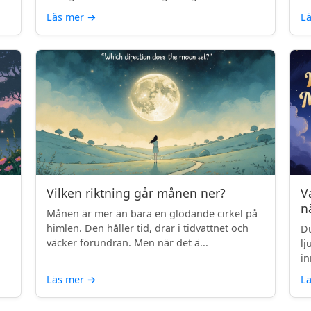
Läs mer
→
L
Vilken riktning går månen ner?
V
n
Månen är mer än bara en glödande cirkel på
himlen. Den håller tid, drar i tidvattnet och
Du
väcker förundran. Men när det ä...
lj
in
Läs mer
→
L