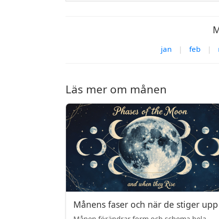
M
jan
|
feb
|
Läs mer om månen
Månens faser och när de stiger upp
Månen förändrar form och schema hela