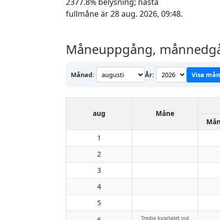
2377.8% belysning; nästa
fullmåne är 28 aug. 2026, 09:48.
Måneuppgång, månnedgång
Månad:
År:
Visa må
aug
Måne
Mån
1
2
3
4
5
Tredje kvartalet vid
6