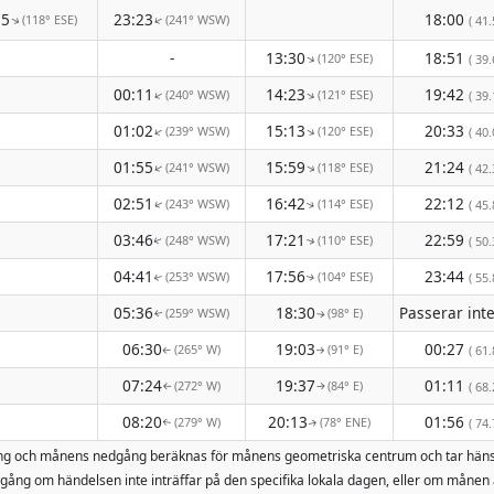
35
23:23
18:00
(118° ESE)
(241° WSW)
↑
↑
( 41.
-
13:30
18:51
(120° ESE)
↑
( 39.
00:11
14:23
19:42
(240° WSW)
(121° ESE)
↑
↑
( 39.
01:02
15:13
20:33
(239° WSW)
(120° ESE)
↑
↑
( 40.
01:55
15:59
21:24
(241° WSW)
(118° ESE)
↑
↑
( 42.
02:51
16:42
22:12
(243° WSW)
(114° ESE)
( 45.
↑
↑
03:46
17:21
22:59
(248° WSW)
(110° ESE)
( 50.
↑
↑
04:41
17:56
23:44
(253° WSW)
(104° ESE)
( 55.
↑
↑
05:36
18:30
(259° WSW)
(98° E)
↑
↑
06:30
19:03
00:27
(265° W)
(91° E)
( 61.
↑
↑
07:24
19:37
01:11
(272° W)
(84° E)
( 68.
↑
↑
08:20
20:13
01:56
(279° W)
(78° ENE)
( 74.
↑
↑
uppgång och månens nedgång beräknas för månens geometriska centrum och tar hä
ång om händelsen inte inträffar på den specifika lokala dagen, eller om månen 