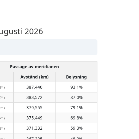
ugusti 2026
Passage av meridianen
Avstånd (km)
Belysning
387,440
93.1%
8° )
383,572
87.0%
0° )
379,555
79.1%
3° )
375,449
69.8%
7° )
371,332
59.3%
8° )
367,325
48.2%