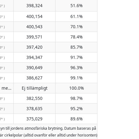
398,324
51.6%
5° )
400,154
61.1%
6° )
400,543
70.1%
1° )
399,571
78.4%
0° )
397,420
85.7%
3° )
394,347
91.7%
8° )
390,649
96.3%
3° )
386,627
99.1%
8° )
Passerar inte meridianen
Ej tillämpligt
100.0%
( Ej tillämpligt )
382,550
98.7%
8° )
378,635
95.2%
2° )
375,029
89.6%
7° )
nsyn till jordens atmosfäriska brytning. Datum baseras på den gregorianska kal
är cirkelpolar (alltid ovanför eller alltid under horisonten). Två månuppgångar