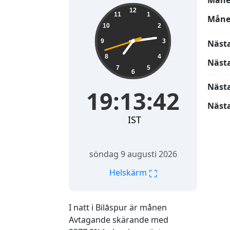
Måne
19:13:43
12
11
1
Måne
10
2
9
3
Näst
8
4
Näst
7
5
6
Näst
19:13:43
Nästa
IST
söndag 9 augusti 2026
⛶
Helskärm
I natt i Bilāspur är månen
Avtagande skärande med