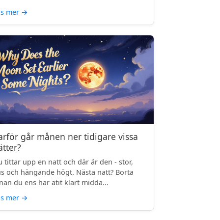
äs mer
→
arför går månen ner tidigare vissa
ätter?
 tittar upp en natt och där är den - stor,
us och hängande högt. Nästa natt? Borta
nan du ens har ätit klart midda...
äs mer
→