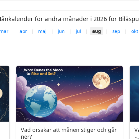
ånkalender för andra månader i 2026 för Bilāspu
mar
|
apr
|
maj
|
jun
|
jul
|
aug
|
sep
|
okt
Vad orsakar att månen stiger och går
V
ner?
Du