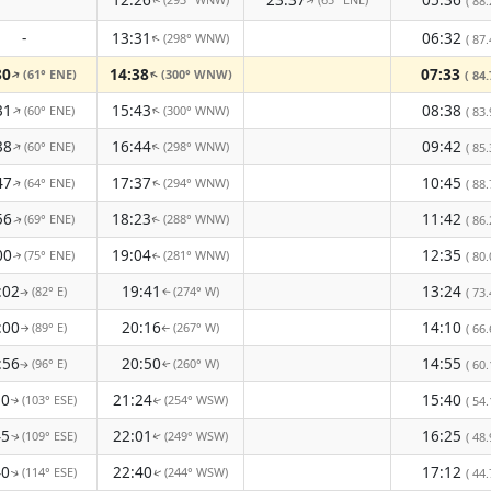
( 88.
↑
↑
-
13:31
06:32
(298° WNW)
↑
( 87.
30
14:38
07:33
(61° ENE)
(300° WNW)
↑
↑
( 84.
31
15:43
08:38
(60° ENE)
(300° WNW)
↑
↑
( 83.
38
16:44
09:42
(60° ENE)
(298° WNW)
↑
↑
( 85.
47
17:37
10:45
(64° ENE)
(294° WNW)
( 88.
↑
↑
56
18:23
11:42
(69° ENE)
(288° WNW)
( 86.
↑
↑
00
19:04
12:35
(75° ENE)
(281° WNW)
( 80.
↑
↑
:02
19:41
13:24
(82° E)
(274° W)
( 73.
↑
↑
:00
20:16
14:10
(89° E)
(267° W)
( 66.
↑
↑
:56
20:50
14:55
(96° E)
(260° W)
( 60.
↑
↑
50
21:24
15:40
(103° ESE)
(254° WSW)
( 54.
↑
↑
45
22:01
16:25
(109° ESE)
(249° WSW)
( 48.
↑
↑
40
22:40
17:12
(114° ESE)
(244° WSW)
( 44.
↑
↑