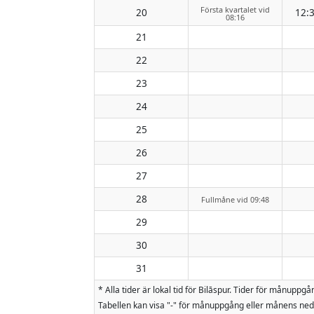
Första kvartalet vid
20
12:
08:16
21
22
23
24
25
26
27
28
Fullmåne vid 09:48
29
30
31
* Alla tider är lokal tid för Bilāspur. Tider för mån
Tabellen kan visa "-" för månuppgång eller månens nedg