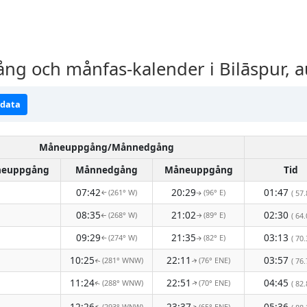
 och månfas-kalender i Bilāspur, a
ndata
Måneuppgång/Månnedgång
euppgång
Månnedgång
Måneuppgång
Tid
07:42
20:29
01:47
(261° W)
(96° E)
( 57.
↑
↑
08:35
21:02
02:30
(268° W)
(89° E)
( 64.
↑
↑
09:29
21:35
03:13
(274° W)
(82° E)
( 70.
↑
↑
10:25
22:11
03:57
(281° WNW)
(76° ENE)
( 76.
↑
↑
11:24
22:51
04:45
(288° WNW)
(70° ENE)
( 82.
↑
↑
12:26
23:37
05:36
(293° WNW)
(65° ENE)