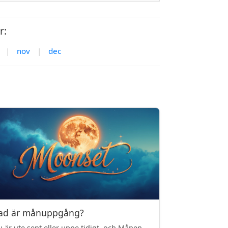
r:
|
nov
|
dec
ad är månuppgång?
 är ute sent eller uppe tidigt, och Månen