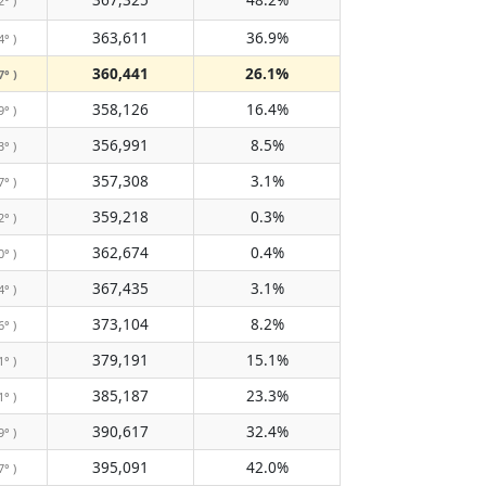
2° )
363,611
36.9%
4° )
360,441
26.1%
7° )
358,126
16.4%
9° )
356,991
8.5%
3° )
357,308
3.1%
7° )
359,218
0.3%
2° )
362,674
0.4%
0° )
367,435
3.1%
4° )
373,104
8.2%
6° )
379,191
15.1%
1° )
385,187
23.3%
1° )
390,617
32.4%
9° )
395,091
42.0%
7° )