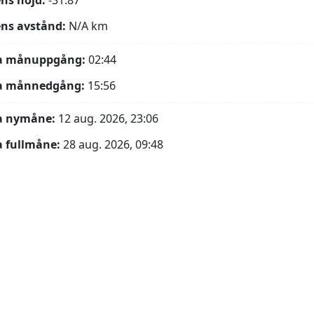
ns höjd:
-31.87°
ns avstånd:
N/A
km
a månuppgång:
02:44
a månnedgång:
15:56
a nymåne:
12 aug. 2026, 23:06
 fullmåne:
28 aug. 2026, 09:48