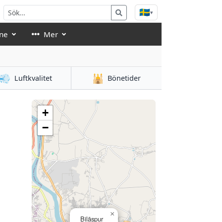
🇸🇪
▾
ne
Mer
💨
🕌
Luftkvalitet
Bönetider
+
−
×
Bilāspur