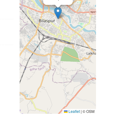
Leaflet
|
© OSM