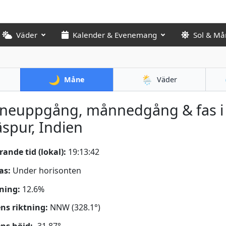
Väder
Kalender & Evenemang
Sol & Må
🌙
🌦️
Måne
Väder
neuppgång, månnedgång & fas i
āspur, Indien
ande tid (lokal):
19:13:43
as:
Under horisonten
ning:
12.6%
s riktning:
NNW (328.1°)