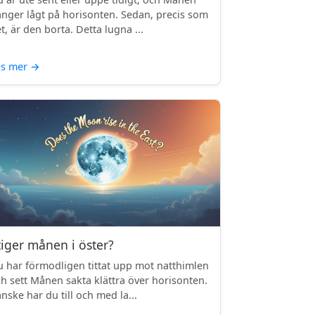
nger lågt på horisonten. Sedan, precis som
t, är den borta. Detta lugna ...
äs mer
→
tiger månen i öster?
 har förmodligen tittat upp mot natthimlen
h sett Månen sakta klättra över horisonten.
nske har du till och med la...