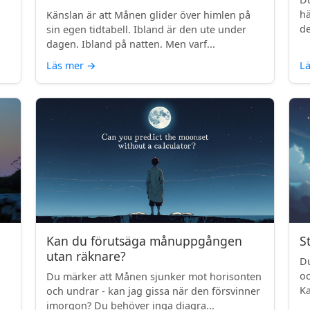
.
hä
Känslan är att Månen glider över himlen på
de
sin egen tidtabell. Ibland är den ute under
dagen. Ibland på natten. Men varf...
Läs mer
→
L
Kan du förutsäga månuppgången
S
utan räknare?
Du
oc
Du märker att Månen sjunker mot horisonten
Ka
och undrar - kan jag gissa när den försvinner
imorgon? Du behöver inga diagra...