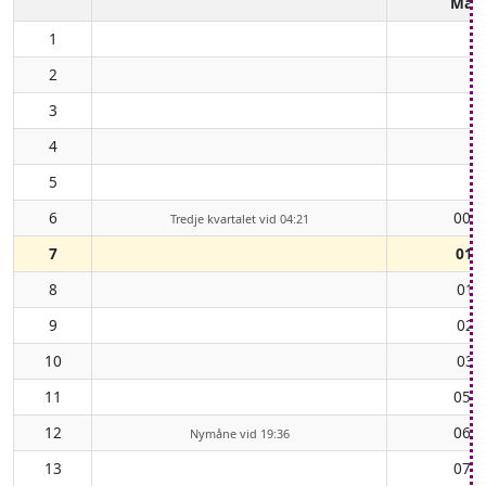
Mån
1
2
3
4
5
6
00:2
Tredje kvartalet vid 04:21
7
01:
8
01:
9
02:
10
03:
11
05:1
12
06:3
Nymåne vid 19:36
13
07:5