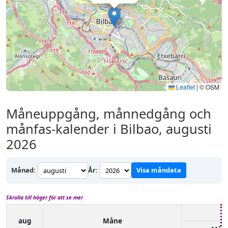
Leaflet
|
© OSM
Måneuppgång, månnedgång och
månfas-kalender i Bilbao, augusti
2026
Månad:
År:
Visa måndata
Skrolla till höger för att se mer
aug
Måne