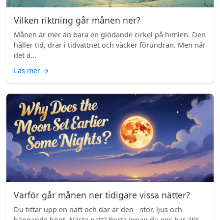
Vilken riktning går månen ner?
Månen är mer än bara en glödande cirkel på himlen. Den
håller tid, drar i tidvattnet och väcker förundran. Men när
det ä...
Läs mer
→
Varför går månen ner tidigare vissa nätter?
Du tittar upp en natt och där är den - stor, ljus och
hängande högt. Nästa natt? Borta innan du ens har ätit