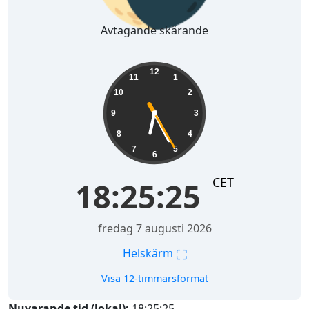
Avtagande skärande
18:25:26
12
11
1
10
2
9
3
8
4
7
5
6
CET
18:25:26
fredag 7 augusti 2026
⛶
Helskärm
Visa 12-timmarsformat
Nuvarande tid (lokal):
18:25:26