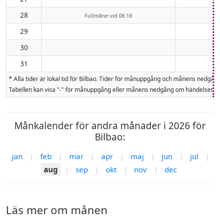
28
Fullmåne vid 06:18
29
30
31
* Alla tider är lokal tid för Bilbao. Tider för månuppgång och månens nedg
Tabellen kan visa "-" för månuppgång eller månens nedgång om händelsen inte
Månkalender för andra månader i 2026 för
Bilbao:
jan
|
feb
|
mar
|
apr
|
maj
|
jun
|
jul
|
aug
|
sep
|
okt
|
nov
|
dec
Läs mer om månen