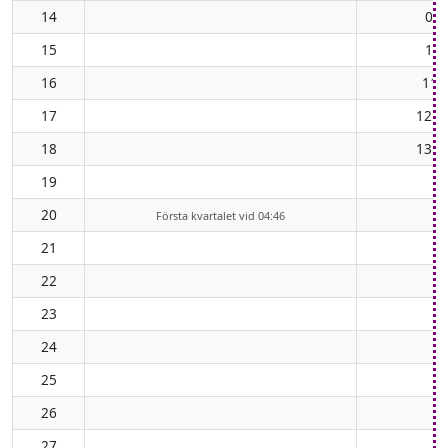
14
09:
15
10:
16
11:
17
12:4
18
13:5
19
20
Första kvartalet vid 04:46
21
22
23
24
25
26
27