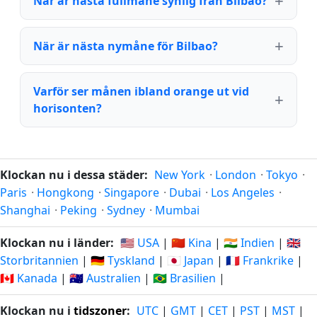
När är nästa fullmåne synlig från Bilbao?
När är nästa nymåne för Bilbao?
Varför ser månen ibland orange ut vid
horisonten?
Klockan nu i dessa städer:
New York
·
London
·
Tokyo
·
Paris
·
Hongkong
·
Singapore
·
Dubai
·
Los Angeles
·
Shanghai
·
Peking
·
Sydney
·
Mumbai
Klockan nu i länder:
🇺🇸 USA
|
🇨🇳 Kina
|
🇮🇳 Indien
|
🇬🇧
Storbritannien
|
🇩🇪 Tyskland
|
🇯🇵 Japan
|
🇫🇷 Frankrike
|
🇨🇦 Kanada
|
🇦🇺 Australien
|
🇧🇷 Brasilien
|
Klockan nu i
tidszoner
:
UTC
|
GMT
|
CET
|
PST
|
MST
|