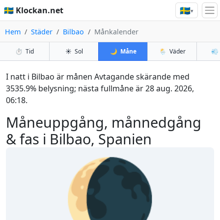
🇸🇪
🇸🇪 Klockan.net
▾
Hem
Städer
Bilbao
Månkalender
⏱️
Tid
☀️
Sol
🌙
Måne
🌦️
Väder
💨
I natt i Bilbao är månen Avtagande skärande med
3535.9% belysning; nästa fullmåne är 28 aug. 2026,
06:18.
Måneuppgång, månnedgång
& fas i Bilbao, Spanien
🌘