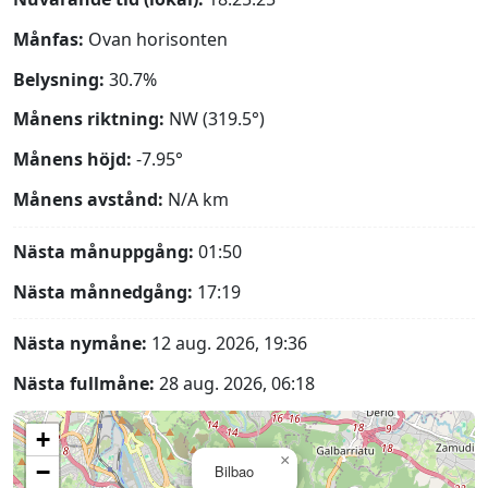
Månfas:
Ovan horisonten
Belysning:
30.7%
Månens riktning:
NW (319.5°)
Månens höjd:
-7.95°
Månens avstånd:
N/A
km
Nästa månuppgång:
01:50
Nästa månnedgång:
17:19
Nästa nymåne:
12 aug. 2026, 19:36
Nästa fullmåne:
28 aug. 2026, 06:18
+
×
−
Bilbao